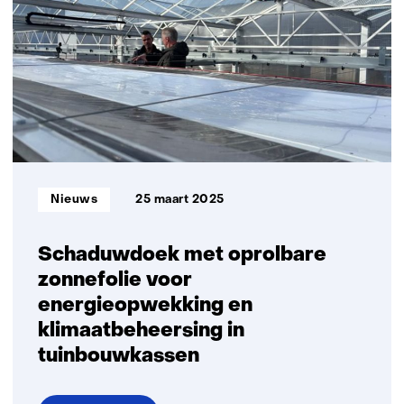
Parks-
label:
zonneparken
die
energie
én
natuur
opleveren
Informatietype:
Nieuws
25 maart 2025
Schaduwdoek met oprolbare
zonnefolie voor
energieopwekking en
klimaatbeheersing in
tuinbouwkassen