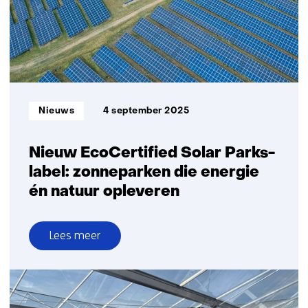
Informatietype:
Nieuws
4 september 2025
Nieuw EcoCertified Solar Parks-
label: zonneparken die energie
én natuur opleveren
Lees meer
over
Nieuw
EcoCertified
Solar