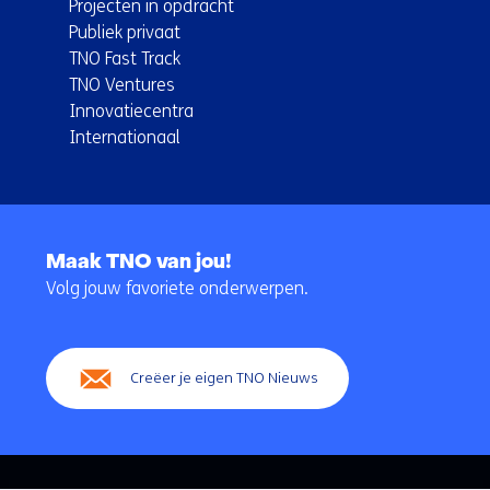
Projecten in opdracht
Publiek privaat
TNO Fast Track
TNO Ventures
Innovatiecentra
Internationaal
Terug
naar
Maak TNO van jou!
navigatie
Volg jouw favoriete onderwerpen.
(Hoofdnavigatie)
Creëer je eigen TNO Nieuws