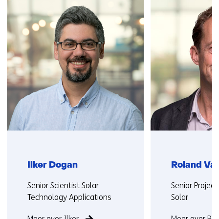
over
(Neem
contact
met
ons
op)
Ilker Dogan
Roland Va
Functie:
Functie:
Senior Scientist Solar
Senior Projec
Technology Applications
Solar
Meer over Ilker
Meer over Ro