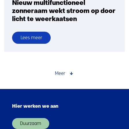
Nieuw multifunctioneel
zonneraam wekt stroom op door
licht te weerkaatsen
Lees meer
over
Nieuw
multifunctioneel
zonneraam
wekt
Meer
stroom
op
door
Sla
licht
navigatie
te
Hier werken we aan
over
weerkaatsen
(Hoofdnavigatie)
Duurzaam