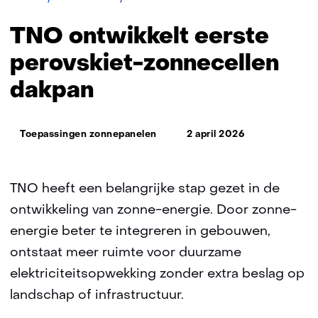
ontwikkelt
eerste
TNO ontwikkelt eerste
perovskiet-
zonnecellen
perovskiet-zonnecellen
dakpan
dakpan
Thema:
Toepassingen zonnepanelen
2 april 2026
TNO heeft een belangrijke stap gezet in de
ontwikkeling van zonne-energie. Door zonne-
energie beter te integreren in gebouwen,
ontstaat meer ruimte voor duurzame
elektriciteitsopwekking zonder extra beslag op
landschap of infrastructuur.