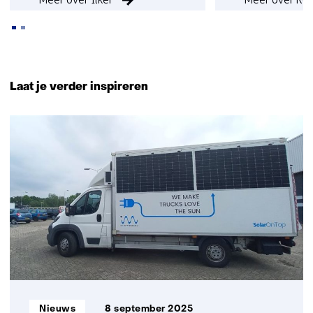
Terug
naar
Laat je verder inspireren
navigatie
(Neem
24
contact
resultaten,
met
getoond
ons
6
op)
t/m
10
Informatietype:
Nieuws
8 september 2025