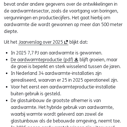
bevat onder andere gegevens over de ontwikkelingen in
de aardwarmtesector, zoals de voortgang van boringen,
vergunningen en productiecijfers. Het gaat hierbij om
aardwarmte die wordt gewonnen op meer dan 500 meter
diepte.
(
Uit het
Jaarverslag over 2025
blijkt dat:
o
In 2025 7,7 PJ aan aardwarmte is gewonnen.
p
(
De aardwarmteproductie (pdf)
blijft groeien, maar
e
o
de groei is beperkt en sterk wisselend tussen de jaren.
n
p
In Nederland 34 aardwarmte-installaties zijn
t
e
gerealiseerd, waarvan er 25 in 2025 operationeel zijn.
i
n
Voor het eerst een aardwarmteproductie-installatie
n
t
buiten gebruik is gesteld.
n
i
De glastuinbouw de grootste afnemer is van
i
n
aardwarmte. Het hybride gebruik van aardwarmte,
e
n
waarbij warmte wordt geleverd aan zowel de
u
i
glastuinbouw als de bebouwde omgeving, neemt toe.
w