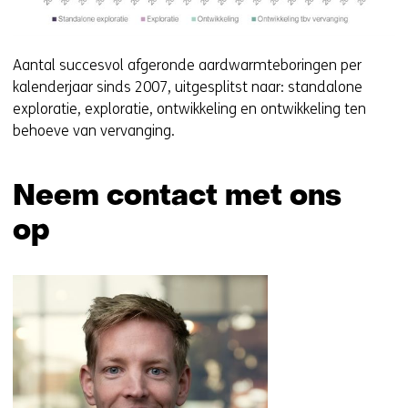
v
j
e
s
r
t
Aantal succesvol afgeronde aardwarmteboringen per
w
n
kalenderjaar sinds 2007, uitgesplitst naar: standalone
i
a
exploratie, exploratie, ontwikkeling en ontwikkeling ten
j
a
behoeve van vervanging.
s
r
t
e
n
e
Neem contact met ons
a
n
op
a
a
r
n
Sla
e
d
navigatie
e
e
over
n
r
(Neem
a
e
contact
n
w
met
d
e
ons
e
b