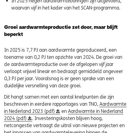
e
In 2025 negen aardwarmteboringen zijn uitgevoerd,
v
u
waarvan vijf in het kader van het SCAN-programma.
e
w
n
v
s
Groei aardwarmteproductie zet door, maar blijft
e
t
beperkt
n
e
s
r
In 2025 is 7,7 PJ aan aardwarmte geproduceerd, een
t
)
toename van 0,2 PJ ten opzichte van 2024. De groei van
e
(
de aardwarmteproductie over de afgelopen vijf jaar
r
v
verloopt vrijwel lineair en bedraagt gemiddeld ongeveer
)
e
0,3 PJ per jaar. Vooralsnog is er geen sprake van een
r
duidelijke versnelling van deze groei.
w
i
Dit hangt samen met een aantal knelpunten die zijn
j
beschreven in eerdere rapportages van TNO,
Aardwarmte
s
(
in Nederland 2023 (pdf)
en
Aardwarmte in Nederland
t
(
o
2024 (pdf)
. Investeringskosten blijven hoog,
n
o
p
netcongestie vertraagt de uitrol van nieuwe projecten en
a
p
e
het inpassen van aardwarmtelevering binnen de