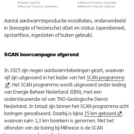
Aantal aardwarmteproductie-installaties, onderverdeeld
in (beoogde of historische) afzet en status (operationeel,
opstartfase, ingesloten of buiten gebruik).
SCAN boorcampagne afgerond
In 2025 zijn negen aardwarmteboringen gezet, waarvan
(
vijf zijn uitgevoerd in het kader van het
SCAN programma
o
. Het SCAN programma wordt uitgevoerd onder leiding
p
van Energie Beheer Nederland (EBN), met een
e
ondersteunende rol van TNO-Geologische Dienst
n
Nederland. In totaal zijn binnen het SCAN programma acht
(
t
boringen gerealiseerd. Daarbij is bijna
15 km geboord
,
o
i
waarvan ruim 1,3 km boorkern is genomen. Met het
p
n
afronden van de boring bij Milheeze is de SCAN