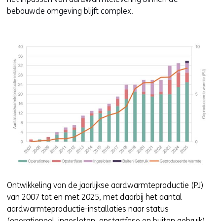
a
e
n
bebouwde omgeving blijft complex.
r
n
t
e
t
i
e
i
n
n
n
n
a
n
i
n
i
e
d
e
u
e
u
w
r
w
v
e
v
e
w
e
n
e
n
s
b
s
t
s
t
e
Ontwikkeling van de jaarlijkse aardwarmteproductie (PJ)
i
e
r
van 2007 tot en met 2025, met daarbij het aantal
t
r
)
aardwarmteproductie-installaties naar status
e
)
(operationeel, ingesloten, opstartfase en buiten gebruik).