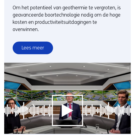
Om het potentieel van geothermie te vergroten, is
geavanceerde boortechnologie nodig om de hoge
kosten en productiviteitsuitdagingen te
overwinnen.
Lees meer
over
Nieuwe
boortechnologieën
om
de
warmtetransitie
te
versnellen