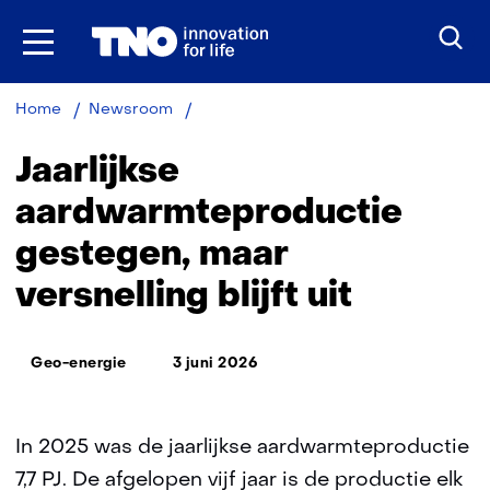
Ga
naar
inhoud
Jaarlijkse
Home
Newsroom
aardwarmteproductie
gestegen,
Jaarlijkse
maar
versnelling
aardwarmteproductie
blijft
gestegen, maar
uit
versnelling blijft uit
Thema:
Geo-energie
3 juni 2026
In 2025 was de jaarlijkse aardwarmteproductie
7,7 PJ. De afgelopen vijf jaar is de productie elk