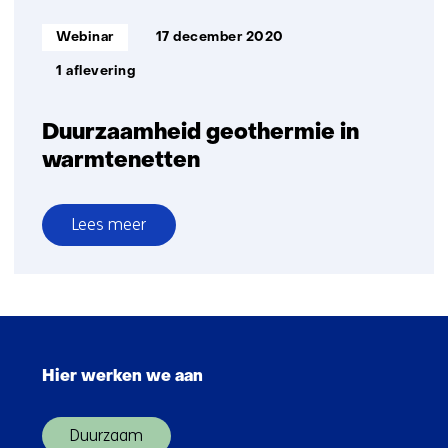
Informatietype:
Webinar
17 december 2020
1 aflevering
Duurzaamheid geothermie in
warmtenetten
Lees meer
over
Duurzaamheid
geothermie
in
Sla
warmtenetten
navigatie
Hier werken we aan
over
(Hoofdnavigatie)
Duurzaam