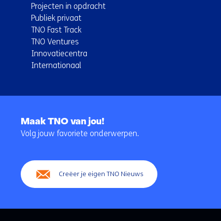
Projecten in opdracht
Publiek privaat
TNO Fast Track
TNO Ventures
Innovatiecentra
Internationaal
Terug
naar
Maak TNO van jou!
navigatie
Volg jouw favoriete onderwerpen.
(Hoofdnavigatie)
Creëer je eigen TNO Nieuws