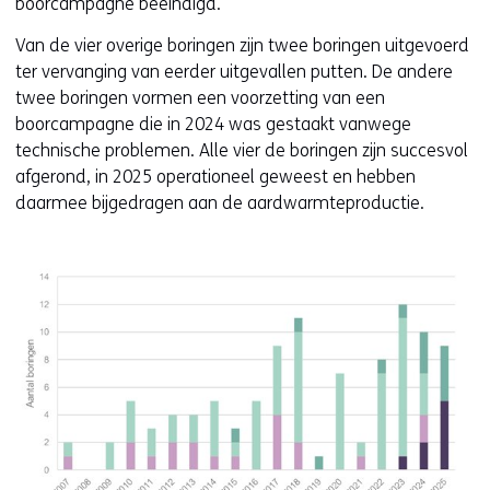
e
n
boorcampagne beëindigd.
n
i
Van de vier overige boringen zijn twee boringen uitgevoerd
t
e
ter vervanging van eerder uitgevallen putten. De andere
i
u
twee boringen vormen een voorzetting van een
n
w
boorcampagne die in 2024 was gestaakt vanwege
n
v
technische problemen. Alle vier de boringen zijn succesvol
i
e
afgerond, in 2025 operationeel geweest en hebben
e
n
daarmee bijgedragen aan de aardwarmteproductie.
u
s
w
t
v
e
e
r
n
)
s
(
t
v
e
e
r
r
)
w
(
i