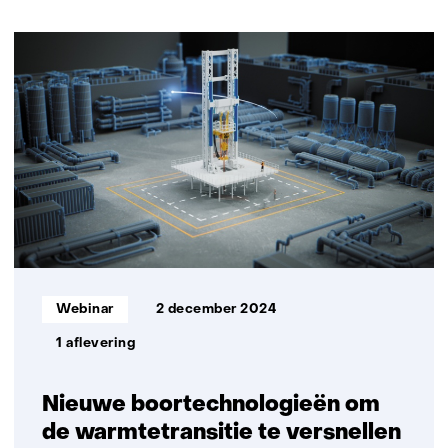
navigatie
(Neem
2
contact
resultaten,
met
getoond
ons
1
op)
t/m
2
Informatietype:
Webinar
2 december 2024
1 aflevering
Nieuwe boortechnologieën om
de warmtetransitie te versnellen