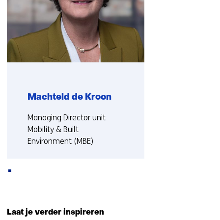
op)
Machteld de Kroon
Functie:
Managing Director unit
Mobility & Built
Environment (MBE)
Meer over Machteld
Terug
naar
Laat je verder inspireren