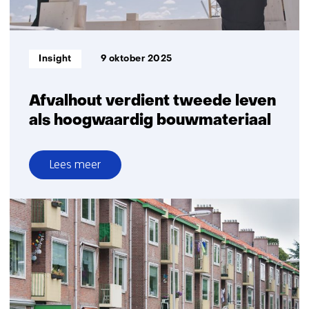
ventilatie
Informatietype:
Insight
9 oktober 2025
Afvalhout verdient tweede leven
als hoogwaardig bouwmateriaal
Lees meer
over
Afvalhout
verdient
tweede
leven
als
hoogwaardig
bouwmateriaal