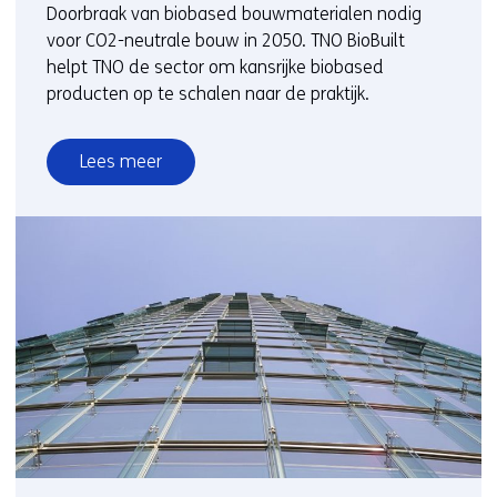
Doorbraak van biobased bouwmaterialen nodig
voor CO2-neutrale bouw in 2050. TNO BioBuilt
helpt TNO de sector om kansrijke biobased
producten op te schalen naar de praktijk.
Lees meer
over
TNO
vergroot
marktkansen
voor
biobased
plaat-
en
isolatiemateriaal
uit
vezels