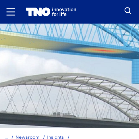
Ga
naar
inhoud
Digitalisering:
Newsroom
Insights