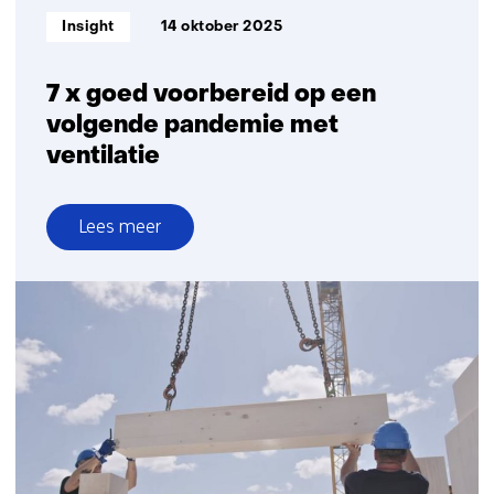
Informatietype:
Insight
14 oktober 2025
7 x goed voorbereid op een
volgende pandemie met
ventilatie
Lees meer
over
7
x
goed
voorbereid
op
een
volgende
pandemie
met