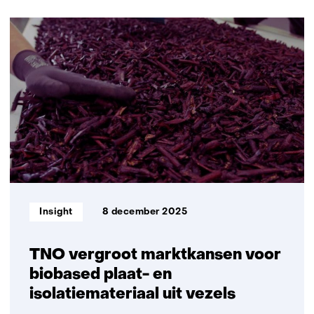
navigatie
(Neem
32
contact
resultaten,
met
getoond
ons
6
op)
t/m
10
Informatietype:
Insight
8 december 2025
TNO vergroot marktkansen voor
biobased plaat- en
isolatiemateriaal uit vezels