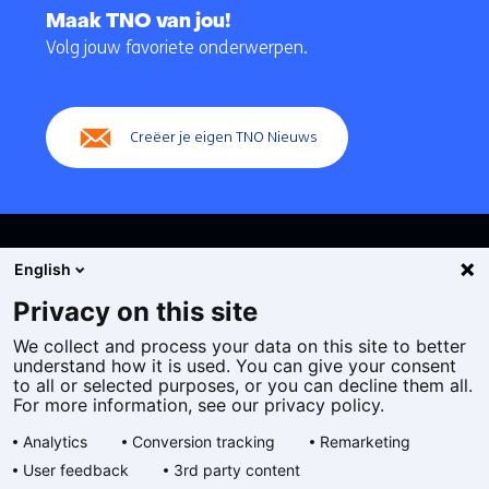
naar
Maak TNO van jou!
navigatie
Volg jouw favoriete onderwerpen.
(Hoofdnavigatie)
Creëer je eigen TNO Nieuws
English
Privacy on this site
We collect and process your data on this site to better
Cookies
understand how it is used. You can give your consent
Privacy statement
to all or selected purposes, or you can decline them all.
Toegankelijkheid
For more information, see our privacy policy.
Disclaimer
Analytics
Conversion tracking
Remarketing
Algemene voorwaarden
User feedback
3rd party content