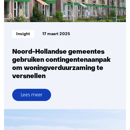
Informatietype:
Insight
17 maart 2025
Noord-Hollandse gemeentes
gebruiken contingentenaanpak
om woningverduurzaming te
versnellen
Lees meer
over
Noord-
Hollandse
gemeentes
gebruiken