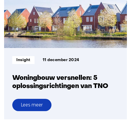
contingentenaanpak
om
woningverduurzaming
te
versnellen
Informatietype:
Insight
11 december 2024
Woningbouw versnellen: 5
oplossingsrichtingen van TNO
Lees meer
over
Woningbouw
versnellen: