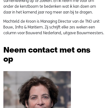
samenwerking op te zoeken. En ik neem me voor om
onder de kerstboom te bedenken wat ik kan doen om
daar in het komend jaar nog meer aan bij te dragen.
Machteld de Kroon is Managing Director van de TNO unit
Bouw, Infra & Maritiem. Zij schrijft elke zes weken een
column voor Bouwend Nederland, uitgave Bouwmeesters.
Neem contact met ons
op
Sla
navigatie
over
(Neem
contact
met
ons