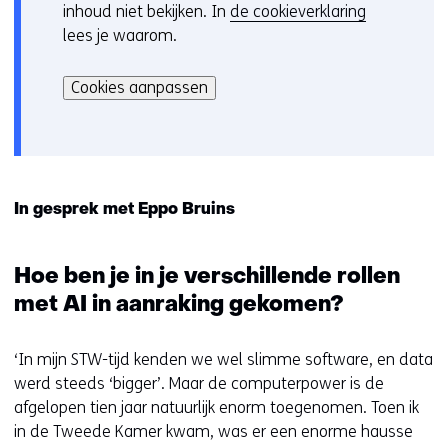
inhoud niet bekijken. In
de cookieverklaring
o
lees je waarom.
o
Hier
k
kan
i
Cookies aanpassen
het
e
gebruik
v
van
o
cookies
o
op
r
In gesprek met Eppo Bruins
deze
k
website
e
worden
Hoe ben je in je verschillende rollen
u
toegestaan
r
met AI in aanraking gekomen?
of
w
geweigerd.
i
‘In mijn STW-tijd kenden we wel slimme software, en data
j
werd steeds ‘bigger’. Maar de computerpower is de
z
afgelopen tien jaar natuurlijk enorm toegenomen. Toen ik
i
in de Tweede Kamer kwam, was er een enorme hausse
g