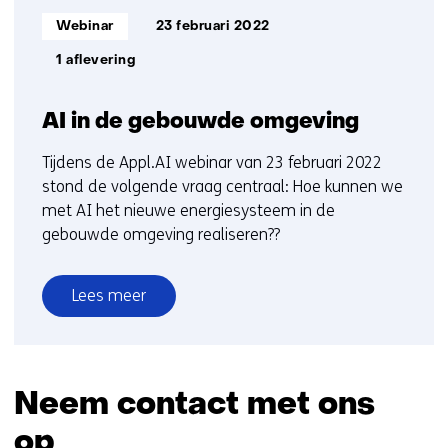
Informatietype:
Webinar
23 februari 2022
1 aflevering
AI in de gebouwde omgeving
Tijdens de Appl.AI webinar van 23 februari 2022
stond de volgende vraag centraal: Hoe kunnen we
met AI het nieuwe energiesysteem in de
gebouwde omgeving realiseren??
Lees meer
over
AI
in
de
Neem contact met ons
gebouwde
op
omgeving