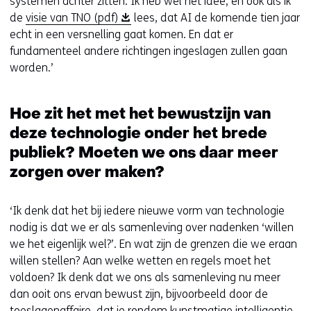
systemen achter zitten. Ik heb wel het idee, en ook als ik
(
de
visie van TNO (pdf)
lees, dat AI de komende tien jaar
o
echt in een versnelling gaat komen. En dat er
p
fundamenteel andere richtingen ingeslagen zullen gaan
e
worden.’
n
t
Hoe zit het met het bewustzijn van
i
deze technologie onder het brede
n
n
publiek? Moeten we ons daar meer
i
zorgen over maken?
e
u
‘Ik denk dat het bij iedere nieuwe vorm van technologie
w
nodig is dat we er als samenleving over nadenken ‘willen
v
we het eigenlijk wel?’. En wat zijn de grenzen die we eraan
e
willen stellen? Aan welke wetten en regels moet het
n
voldoen? Ik denk dat we ons als samenleving nu meer
s
dan ooit ons ervan bewust zijn, bijvoorbeeld door de
t
toeslagenaffaire, dat je rondom kunstmatige intelligentie