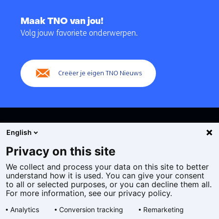
Terug
naar
Maak TNO van jou!
navigatie
Volg jouw favoriete onderwerpen.
(Hoofdnavigatie)
Creëer je eigen TNO Nieuws
English
Privacy on this site
We collect and process your data on this site to better
Cookies
understand how it is used. You can give your consent
Privacy statement
to all or selected purposes, or you can decline them all.
Toegankelijkheid
For more information, see our privacy policy.
Disclaimer
Analytics
Conversion tracking
Remarketing
Algemene voorwaarden