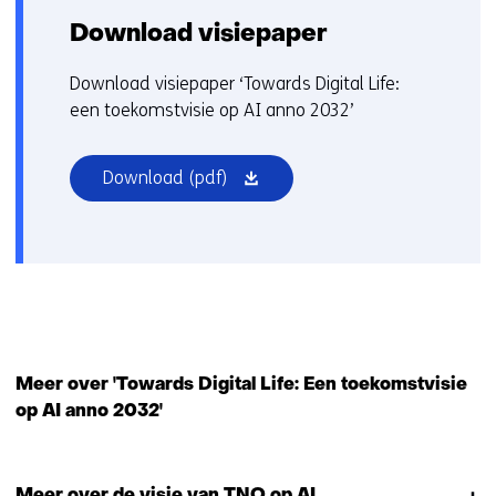
Download visiepaper
Download visiepaper ‘Towards Digital Life:
een toekomstvisie op AI anno 2032’
(opent
Download
(pdf)
in
nieuw
venster)
Meer over 'Towards Digital Life: Een toekomstvisie
op AI anno 2032'
Meer over de visie van TNO op AI