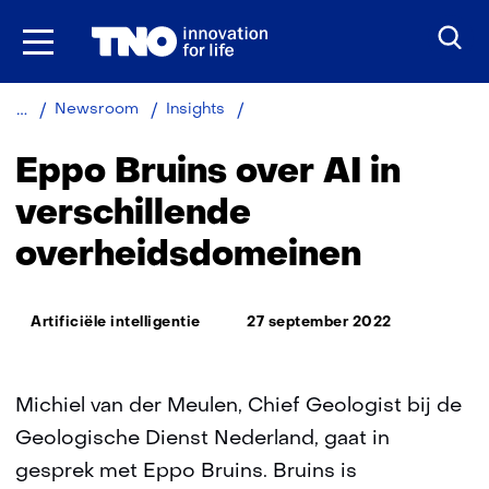
Ga
naar
inhoud
Eppo
Newsroom
Insights
Bruins
over
Eppo Bruins over AI in
AI
in
verschillende
verschillende
overheidsdomeinen
overheidsdomeinen
Thema:
Artificiële intelligentie
27 september 2022
Michiel van der Meulen, Chief Geologist bij de
Geologische Dienst Nederland, gaat in
gesprek met Eppo Bruins. Bruins is