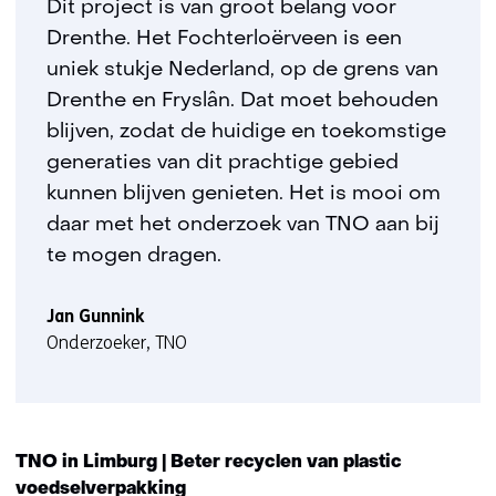
geweigerd.
i
Dit project is van groot belang voor
j
Drenthe. Het Fochterloërveen is een
z
uniek stukje Nederland, op de grens van
i
Drenthe en Fryslân. Dat moet behouden
g
blijven, zodat de huidige en toekomstige
e
generaties van dit prachtige gebied
n
kunnen blijven genieten. Het is mooi om
daar met het onderzoek van TNO aan bij
te mogen dragen.
Jan Gunnink
Onderzoeker, TNO
TNO in Limburg | Beter recyclen van plastic
voedselverpakking