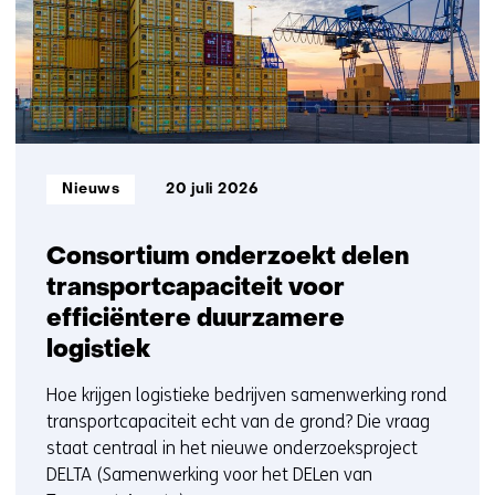
t/m
10
Informatietype:
Nieuws
20 juli 2026
Consortium onderzoekt delen
transportcapaciteit voor
efficiëntere duurzamere
logistiek
Hoe krijgen logistieke bedrijven samenwerking rond
transportcapaciteit echt van de grond? Die vraag
staat centraal in het nieuwe onderzoeksproject
DELTA (Samenwerking voor het DELen van