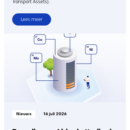
Transport Assets).
Lees meer
over
Consortium
onderzoekt
delen
transportcapaciteit
voor
efficiëntere
duurzamere
logistiek
Informatietype:
Nieuws
16 juli 2026