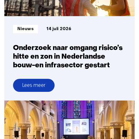
Nederlandse
productie
flexibele
perovskiet
Informatietype:
Nieuws
14 juli 2026
zonnepanelen
Onderzoek naar omgang risico’s
hitte en zon in Nederlandse
bouw-en infrasector gestart
Lees meer
over
Onderzoek
naar
omgang
risico’s
hitte
en