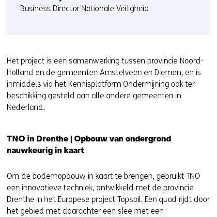
Business Director Nationale Veiligheid
r
)
(
v
e
Het project is een samenwerking tussen provincie Noord-
r
Holland en de gemeenten Amstelveen en Diemen, en is
w
inmiddels via het Kennisplatform Ondermijning ook ter
i
beschikking gesteld aan alle andere gemeenten in
j
Nederland.
s
t
n
TNO in Drenthe | Opbouw van ondergrond
a
nauwkeurig in kaart
a
r
Om de bodemopbouw in kaart te brengen, gebruikt TNO
e
een innovatieve techniek, ontwikkeld met de provincie
e
Drenthe in het Europese project Topsoil. Een quad rijdt door
n
het gebied met daarachter een slee met een