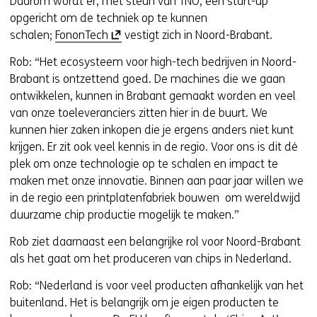
Daarom wordt er, met steun van TNO, een start-up
opgericht om de techniek op te kunnen
(
schalen;
FononTech
vestigt zich in Noord-Brabant.
o
Rob: “Het ecosysteem voor high-tech bedrijven in Noord-
p
Brabant is ontzettend goed. De machines die we gaan
e
ontwikkelen, kunnen in Brabant gemaakt worden en veel
n
van onze toeleveranciers zitten hier in de buurt. We
t
kunnen hier zaken inkopen die je ergens anders niet kunt
i
krijgen. Er zit ook veel kennis in de regio. Voor ons is dit dé
n
plek om onze technologie op te schalen en impact te
n
maken met onze innovatie. Binnen aan paar jaar willen we
i
in de regio een printplatenfabriek bouwen om wereldwijd
e
duurzame chip productie mogelijk te maken.”
u
w
Rob ziet daarnaast een belangrijke rol voor Noord-Brabant
v
als het gaat om het produceren van chips in Nederland.
e
Rob: “Nederland is voor veel producten afhankelijk van het
n
buitenland. Het is belangrijk om je eigen producten te
s