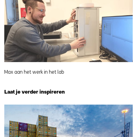
Max aan het werk in het lab
Laat je verder inspireren
701
resultaten,
getoond
6