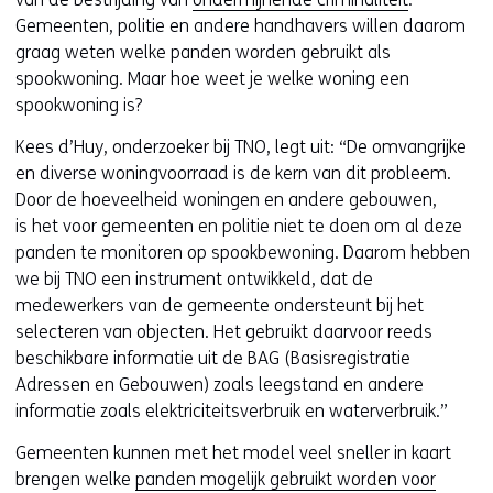
n
Gemeenten, politie en andere handhavers willen daarom
a
graag weten welke panden worden gebruikt als
n
spookwoning. Maar hoe weet je welke woning een
d
spookwoning is?
e
Kees d’Huy, onderzoeker bij TNO, legt uit: “De omvangrijke
r
en diverse woningvoorraad is de kern van dit probleem.
e
Door de hoeveelheid woningen en andere gebouwen,
w
is het voor gemeenten en politie niet te doen om al deze
e
panden te monitoren op spookbewoning. Daarom hebben
b
we bij TNO een instrument ontwikkeld, dat de
s
medewerkers van de gemeente ondersteunt bij het
i
selecteren van objecten. Het gebruikt daarvoor reeds
t
beschikbare informatie uit de BAG (Basisregistratie
e
Adressen en Gebouwen) zoals leegstand en andere
)
informatie zoals elektriciteitsverbruik en waterverbruik.”
Gemeenten kunnen met het model veel sneller in kaart
brengen welke
panden mogelijk gebruikt worden voor