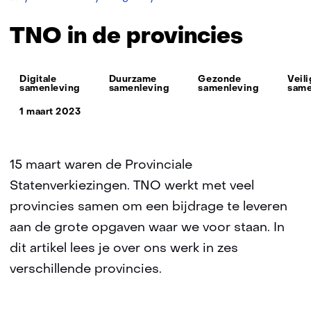
in
de
TNO in de provincies
provincies
Thema:
Digitale
Duurzame
Gezonde
Veil
samenleving
samenleving
samenleving
same
1 maart 2023
15 maart waren de Provinciale
Statenverkiezingen. TNO werkt met veel
provincies samen om een bijdrage te leveren
aan de grote opgaven waar we voor staan. In
dit artikel lees je over ons werk in zes
verschillende provincies.