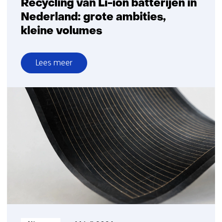
Recycling van Li-ion batterijen in
Nederland: grote ambities,
kleine volumes
Lees meer
over
Recycling
van
Li-
ion
batterijen
in
Nederland:
grote
ambities,
kleine
volumes
Informatietype: