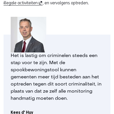
(
illegale activiteiten
, en vervolgens optreden.
o
p
e
n
t
i
n
n
Het is lastig om criminelen steeds een
i
stap voor te zijn. Met de
e
u
spookbewoningstool kunnen
w
gemeenten meer tijd besteden aan het
v
optreden tegen dit soort criminaliteit, in
e
plaats van dat ze zelf alle monitoring
n
handmatig moeten doen.
s
t
Kees d' Huy
e