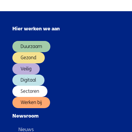
slimmer;
hoe
blijven
Sla
we
navigatie
ze
Hier werken we aan
over
voor?
(Hoofdnavigatie)
Duurzaam
Gezond
Veilig
Digitaal
Sectoren
Werken bij
Newsroom
Nieuws