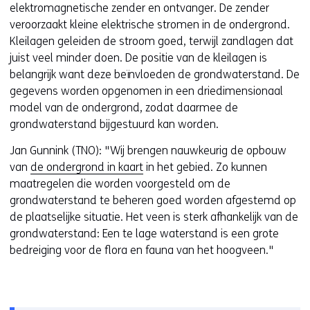
a
elektromagnetische zender en ontvanger. De zender
n
veroorzaakt kleine elektrische stromen in de ondergrond.
d
Kleilagen geleiden de stroom goed, terwijl zandlagen dat
e
juist veel minder doen. De positie van de kleilagen is
r
belangrijk want deze beïnvloeden de grondwaterstand. De
e
gegevens worden opgenomen in een driedimensionaal
w
model van de ondergrond, zodat daarmee de
e
grondwaterstand bijgestuurd kan worden.
b
Jan Gunnink (TNO): "Wij brengen nauwkeurig de opbouw
s
van
de ondergrond in kaart
in het gebied. Zo kunnen
i
maatregelen die worden voorgesteld om de
t
grondwaterstand te beheren goed worden afgestemd op
e
de plaatselijke situatie. Het veen is sterk afhankelijk van de
)
grondwaterstand: Een te lage waterstand is een grote
bedreiging voor de flora en fauna van het hoogveen."