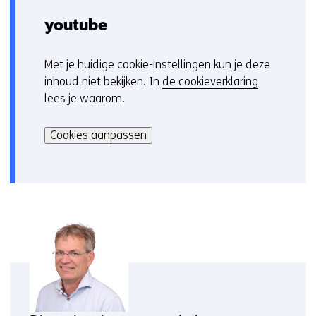
youtube
Met je huidige cookie-instellingen kun je deze
C
inhoud niet bekijken. In
de cookieverklaring
o
lees je waarom.
o
Hier
k
kan
i
Cookies aanpassen
het
e
gebruik
v
van
o
cookies
o
op
r
deze
k
website
e
worden
u
toegestaan
r
of
w