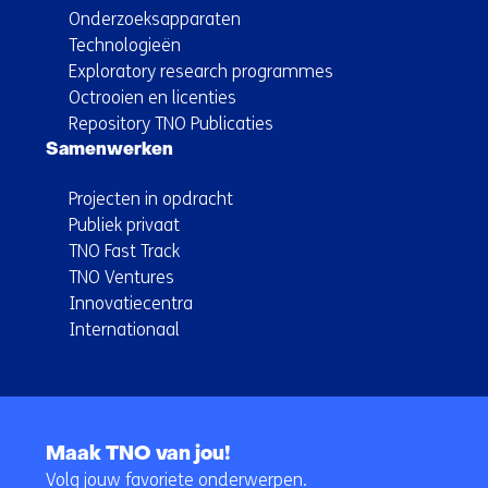
Onderzoeksapparaten
Technologieën
Exploratory research programmes
Octrooien en licenties
Repository TNO Publicaties
Samenwerken
Projecten in opdracht
Publiek privaat
TNO Fast Track
TNO Ventures
Innovatiecentra
Internationaal
Terug
naar
Maak TNO van jou!
navigatie
Volg jouw favoriete onderwerpen.