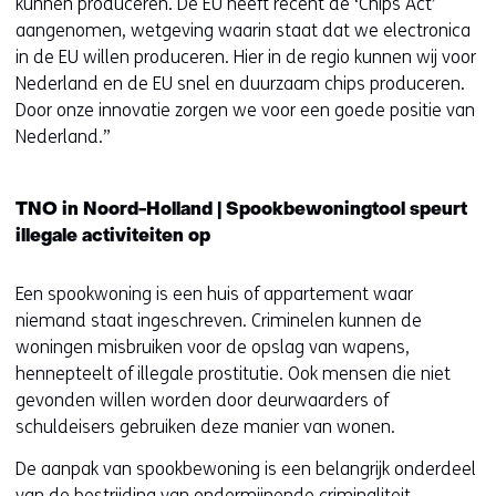
kunnen produceren. De EU heeft recent de ‘Chips Act’
t
aangenomen, wetgeving waarin staat dat we electronica
e
in de EU willen produceren. Hier in de regio kunnen wij voor
r
Nederland en de EU snel en duurzaam chips produceren.
)
Door onze innovatie zorgen we voor een goede positie van
(
Nederland.”
v
e
r
TNO in Noord-Holland | Spookbewoningtool speurt
w
illegale activiteiten op
i
j
Een spookwoning is een huis of appartement waar
s
niemand staat ingeschreven. Criminelen kunnen de
t
woningen misbruiken voor de opslag van wapens,
n
hennepteelt of illegale prostitutie. Ook mensen die niet
a
gevonden willen worden door deurwaarders of
a
schuldeisers gebruiken deze manier van wonen.
r
e
De aanpak van spookbewoning is een belangrijk onderdeel
e
van de bestrijding van
ondermijnende criminaliteit
.