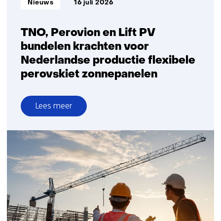
Nieuws
16 juli 2026
TNO, Perovion en Lift PV
bundelen krachten voor
Nederlandse productie flexibele
perovskiet zonnepanelen
Lees meer
over
TNO,
Perovion
en
Lift
PV
bundelen
krachten
voor