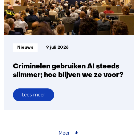
zon
in
Nederlandse
bouw-
en
infrasector
Informatietype:
Nieuws
9 juli 2026
gestart
Criminelen gebruiken AI steeds
slimmer; hoe blijven we ze voor?
Lees meer
over
Criminelen
gebruiken
AI
steeds
Meer