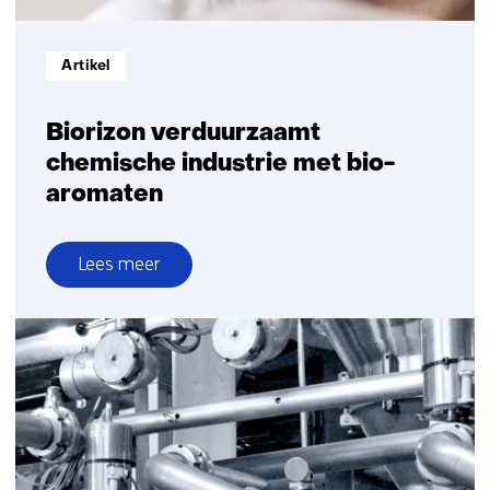
Informatietype:
Artikel
Biorizon verduurzaamt
chemische industrie met bio-
aromaten
Lees meer
over
Biorizon
verduurzaamt
chemische
industrie
met
bio-
aromaten