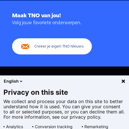
Terug
naar
Maak TNO van jou!
navigatie
Volg jouw favoriete onderwerpen.
(Hoofdnavigatie)
Creëer je eigen TNO Nieuws
English
Privacy on this site
We collect and process your data on this site to better
Cookies
understand how it is used. You can give your consent
Privacy statement
to all or selected purposes, or you can decline them all.
Toegankelijkheid
For more information, see our privacy policy.
Disclaimer
Analytics
Conversion tracking
Remarketing
Algemene voorwaarden