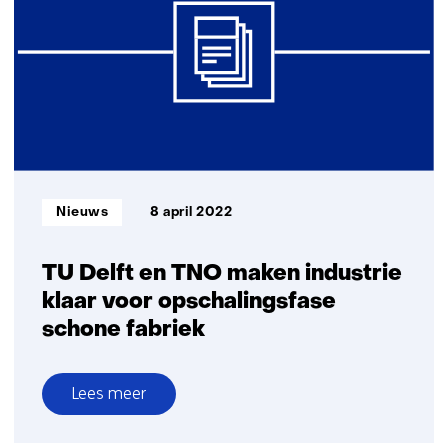
voor
nieuwe
duurzame
materialen
Informatietype:
Nieuws
8 april 2022
TU Delft en TNO maken industrie
klaar voor opschalingsfase
schone fabriek
Lees meer
over
TU