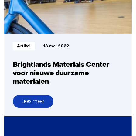
industrie
Informatietype:
Artikel
18 mei 2022
Brightlands Materials Center
voor nieuwe duurzame
materialen
Lees meer
over
Brightlands
Materials
Center