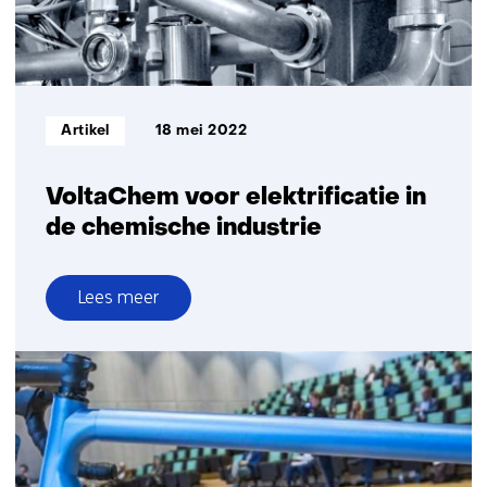
Informatietype:
Artikel
18 mei 2022
VoltaChem voor elektrificatie in
de chemische industrie
Lees meer
over
VoltaChem
voor
elektrificatie
in
de
chemische