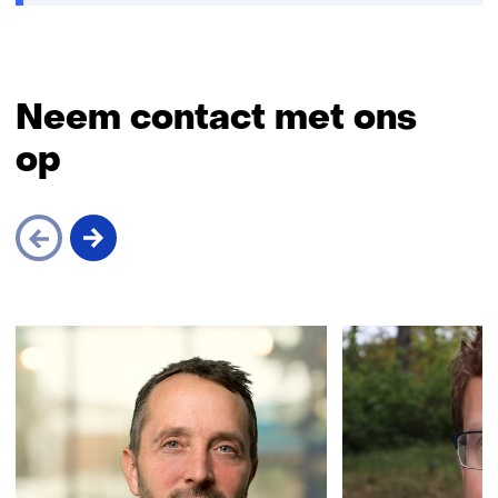
Neem contact met ons
op
Sla
navigatie
over
(Neem
contact
met
ons