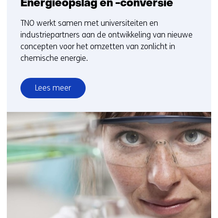
Energieopslag en -conversie
TNO werkt samen met universiteiten en
industriepartners aan de ontwikkeling van nieuwe
concepten voor het omzetten van zonlicht in
chemische energie.
Lees meer
over
Energieopslag
en
-
conversie