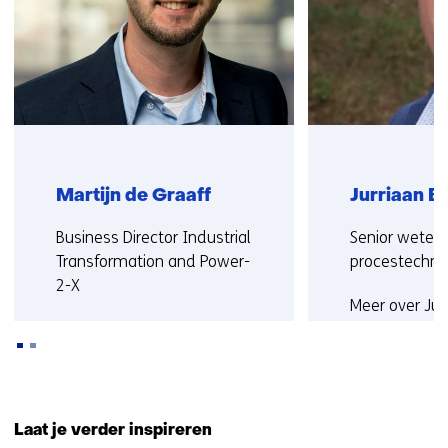
op)
Martijn de Graaff
Jurriaan B
Functie:
Functie:
Business Director Industrial
Senior weten
Transformation and Power-
procestechno
2-X
Meer over Jur
Meer over Martijn
Terug
naar
Laat je verder inspireren
navigatie