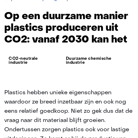
een
duurzame
Op een duurzame manier
manier
plastics
plastics produceren uit
produceren
CO2: vanaf 2030 kan het
uit
CO2:
vanaf
Thema:
2030
CO2-neutrale
Duurzame chemische
industrie
industrie
kan
het
Plastics hebben unieke eigenschappen
waardoor ze breed inzetbaar zijn en ook nog
eens relatief goedkoop. Niet zo gek dus dat de
vraag naar dit materiaal blijft groeien.
Ondertussen zorgen plastics ook voor lastige