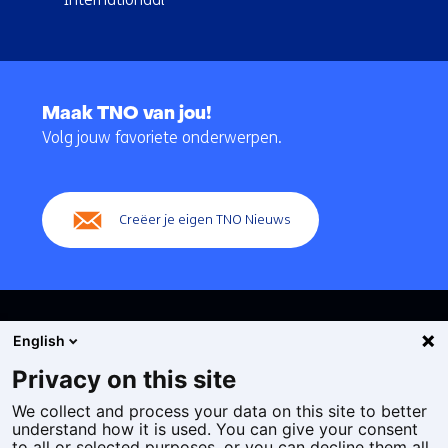
Terug
naar
Maak TNO van jou!
navigatie
Volg jouw favoriete onderwerpen.
(Hoofdnavigatie)
Creëer je eigen TNO Nieuws
English
Privacy on this site
We collect and process your data on this site to better
Cookies
understand how it is used. You can give your consent
Privacy statement
to all or selected purposes, or you can decline them all.