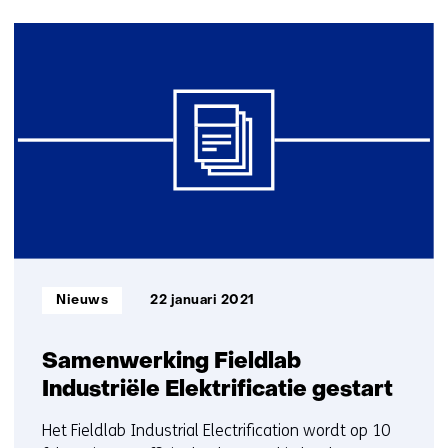
(Neem
11
contact
resultaten,
met
getoond
ons
11
op)
t/m
11
Informatietype:
Nieuws
22 januari 2021
Samenwerking Fieldlab
Industriële Elektrificatie gestart
Het Fieldlab Industrial Electrification wordt op 10