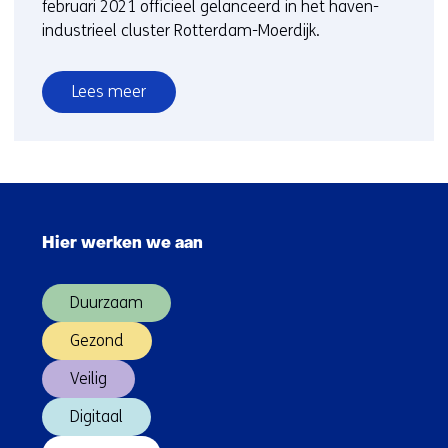
februari 2021 officieel gelanceerd in het haven-
industrieel cluster Rotterdam-Moerdijk.
Lees meer
over
Samenwerking
Fieldlab
Industriële
Sla
Elektrificatie
navigatie
gestart
Hier werken we aan
over
(Hoofdnavigatie)
Duurzaam
Gezond
Veilig
Digitaal