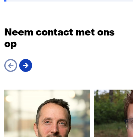
Neem contact met ons
op
Sla
navigatie
over
(Neem
contact
met
ons