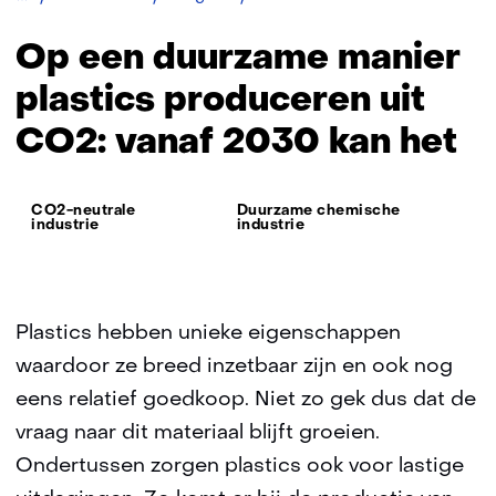
een
duurzame
Op een duurzame manier
manier
plastics
plastics produceren uit
produceren
CO2: vanaf 2030 kan het
uit
CO2:
vanaf
Thema:
2030
CO2-neutrale
Duurzame chemische
industrie
industrie
kan
het
Plastics hebben unieke eigenschappen
waardoor ze breed inzetbaar zijn en ook nog
eens relatief goedkoop. Niet zo gek dus dat de
vraag naar dit materiaal blijft groeien.
Ondertussen zorgen plastics ook voor lastige