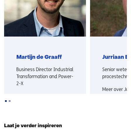
op)
Martijn de Graaff
Jurriaan B
Functie:
Functie:
Business Director Industrial
Senior weten
Transformation and Power-
procestechno
2-X
Meer over Jur
Meer over Martijn
Terug
naar
Laat je verder inspireren
navigatie