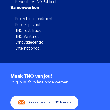
Repository TNO Publicaties
Samenwerken
Projecten in opdracht
Publiek privaat
TNO Fast Track
TNO Ventures
Innovatiecentra
Internationaal
Terug
naar
Maak TNO van jou!
navigatie
Volg jouw favoriete onderwerpen.
(Hoofdnavigatie)
Creëer je eigen TNO Nieuws