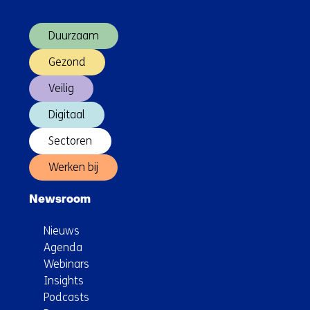
over
reeks
(Hoofdnavigatie)
van
Duurzaam
13
afleveringen
Gezond
Veilig
Digitaal
Sectoren
Werken bij
Newsroom
Nieuws
Agenda
Webinars
Insights
Podcasts