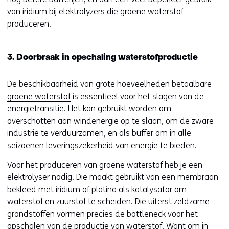
i
van iridium bij elektrolyzers die groene waterstof
n
produceren.
n
i
3. Doorbraak in opschaling waterstofproductie
e
u
De beschikbaarheid van grote hoeveelheden betaalbare
w
groene waterstof
is essentieel voor het slagen van de
v
energietransitie. Het kan gebruikt worden om
e
overschotten aan windenergie op te slaan, om de zware
n
industrie te verduurzamen, en als buffer om in alle
s
seizoenen leveringszekerheid van energie te bieden.
t
e
Voor het produceren van groene waterstof heb je een
r
elektrolyser nodig. Die maakt gebruikt van een membraan
)
bekleed met iridium of platina als katalysator om
(
waterstof en zuurstof te scheiden. Die uiterst zeldzame
v
grondstoffen vormen precies de bottleneck voor het
e
opschalen van de productie van waterstof. Want om in