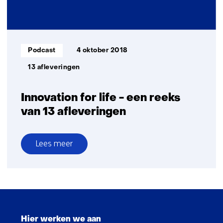
Informatietype:
Podcast
4 oktober 2018
13 afleveringen
Innovation for life - een reeks
van 13 afleveringen
Lees meer
over
Innovation
for
life
Sla
-
navigatie
een
Hier werken we aan