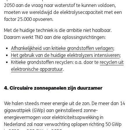
r
2050 aan de vraag naar waterstof te kunnen voldoen,
w
moeten we wereldwijd de elektrolysecapaciteit met een
i
factor 25.000 opvoeren.
j
s
Met de huidige techniek is die ambitie niet haalbaar.
t
Daarom werkt TNO aan drie oplossingsrichtingen:
n
Afhankelijkheid van kritieke grondstoffen verlagen
;
a
Het gebruik van de huidige elektrolyzers intensiveren
;
a
Kritieke grondstoffen recyclen: o.a. door te
recyclen uit
r
elektronische apparatuur
.
e
e
n
4. Circulaire zonnepanelen zijn duurzamer
a
n
We halen steeds meer energie uit de zon. De meer dan 14
d
gigawattpiek (GWp) aan geïnstalleerd zonne-
e
energievermogen voor elektriciteitsopwekking in
r
Nederland zal naar verwachting oplopen richting 50 GWp
e