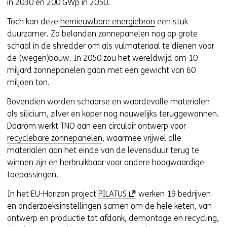
in 2030 en 200 GWp in 2050.
w
e
Toch kan deze
hernieuwbare energiebron
een stuk
b
duurzamer. Zo belanden zonnepanelen nog op grote
s
schaal in de shredder om als vulmateriaal te dienen voor
i
de (wegen)bouw. In 2050 zou het wereldwijd om 10
t
miljard zonnepanelen gaan met een gewicht van 60
e
miljoen ton.
)
Bovendien worden schaarse en waardevolle materialen
als silicium, zilver en koper nog nauwelijks teruggewonnen.
Daarom werkt TNO aan een circulair ontwerp voor
recyclebare zonnepanelen
, waarmee vrijwel alle
materialen aan het einde van de levensduur terug te
winnen zijn en herbruikbaar voor andere hoogwaardige
toepassingen.
(
In het EU-Horizon project
PILATUS
werken 19 bedrijven
o
en onderzoeksinstellingen samen om de hele keten, van
p
ontwerp en productie tot afdank, demontage en recycling,