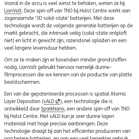
Vooral in de accu is veel winst te behalen, weten ze bij
LionVolt
. Deze spin-off van TNO bij Holst Centre werkt aan
zogenaamde ‘3D solid-state’ batterijen. Met deze
technologie wordt de volgende generatie batterijen op de
markt gebracht, die intrinsiek veilig (solid-state ontploft
niet) en licht in gewicht zijn, razendsnel opladen en een
veel langere levensduur hebben.
Om ze te maken zijn er bovendien minder grondstoffen
nodig. LionVolt gebruikt hiervoor namelijk dunne-
filmprocessen die we kennen van de productie van platte
beeldschermen.
Een van die gepatenteerde processen is spatial Atomic
(
Layer Deposition (
sALD
), een technologie die is
o
ontwikkeld door
SparkNano
, een andere spin-off van TNO
p
bij Holst Centre. Met sALD kun je zeer dunne lagen
e
materiaal met hoge precisie aanbrengen. Deze
n
technologie draagt bij aan het efficiënter produceren van
t
nog betere batterijen, en aan een veel beperkter gebruik