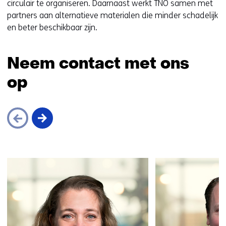
e
circulair te organiseren. Daarnaast werkt TNO samen met
n
partners aan alternatieve materialen die minder schadelijk
t
en beter beschikbaar zijn.
i
n
Neem contact met ons
n
i
op
e
u
w
v
e
n
Sla
s
navigatie
t
over
e
(Neem
r
contact
)
met
(
ons