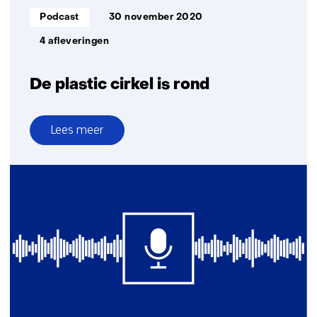
Informatietype:
Podcast
30 november 2020
4 afleveringen
De plastic cirkel is rond
Lees meer
over
De
plastic
cirkel
is
rond