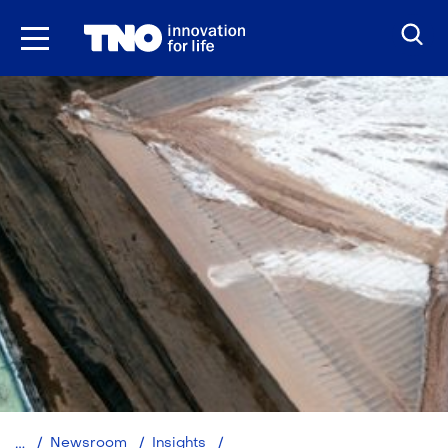
Ga
naar
inhoud
Zonder
Newsroom
Insights