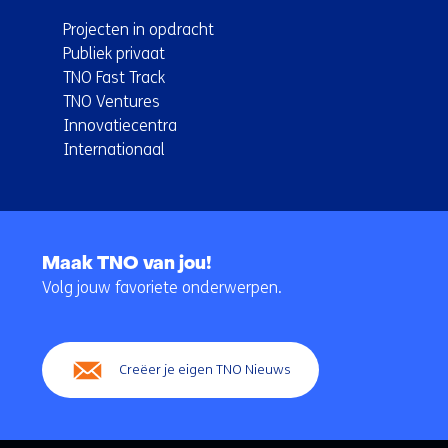
Projecten in opdracht
Publiek privaat
TNO Fast Track
TNO Ventures
Innovatiecentra
Internationaal
Terug
naar
Maak TNO van jou!
navigatie
Volg jouw favoriete onderwerpen.
(Hoofdnavigatie)
Creëer je eigen TNO Nieuws