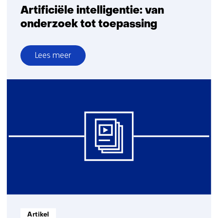
Artificiële intelligentie: van
onderzoek tot toepassing
Lees meer
over
Artificiële
intelligentie:
van
onderzoek
tot
toepassing
Informatietype:
Artikel