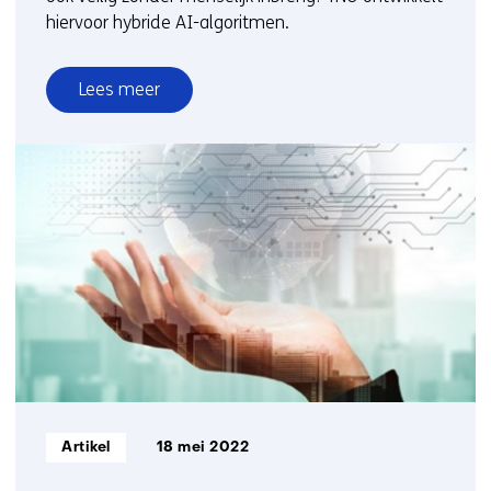
hiervoor hybride AI-algoritmen.
Lees meer
over
Autonome
systemen
in
de
echte
wereld
Informatietype:
Artikel
18 mei 2022