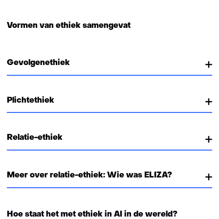
s
t
n
Vormen van ethiek samengevat
a
a
r
Gevolgenethiek
e
e
n
Plichtethiek
a
n
d
Relatie-ethiek
e
r
e
Meer over relatie-ethiek: Wie was ELIZA?
w
e
b
s
Hoe staat het met ethiek in AI in de wereld?