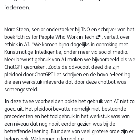
iedereen.
Marc Steen, senior onderzoeker bij TNO en schrijver van het
(
boek ‘
Ethics for People Who Work in Tech
’, vertelt over
o
ethiek in AI. “We komen bijna dagelijks in aanraking met
p
Kunstmatige Intelligentie, onder meer via social media.
e
Meer bewust gebruik van AI maken we bijvoorbeeld als we
n
ChatGPT gebruiken. Zoals de advocaat deed die zijn
t
pleidooi door ChatGPT liet schrijven en de havo 4-leerling
i
die een werkstuk inleverde dat door deze chatbot was
n
samengesteld.
n
In deze twee voorbeelden pakte het gebruik van AI niet zo
i
goed uit. Het pleidooi bevatte namelijk niet-bestaande
e
precedenten en het taalgebruik in het werkstuk was van
u
een niveau dat nog nooit eerder gezien was bij de
w
betreffende leerling. Blunders van veel grotere orde zijn er
v
helaas ook. We kennen allemaal de