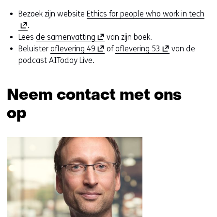
(
Bezoek zijn website
Ethics for people who work in tech
o
.
(
p
Lees
de samenvatting
van zijn boek.
o
(
(
e
Beluister
aflevering 49
of
aflevering 53
van de
p
o
o
n
podcast AIToday Live.
e
p
p
t
n
e
e
i
Neem contact met ons
t
n
n
n
i
t
t
n
op
n
i
i
i
n
n
n
e
Sla
i
n
n
u
navigatie
e
i
i
w
over
u
e
e
v
(Neem
w
u
u
e
contact
v
w
w
n
met
e
v
v
s
ons
n
e
e
t
op)