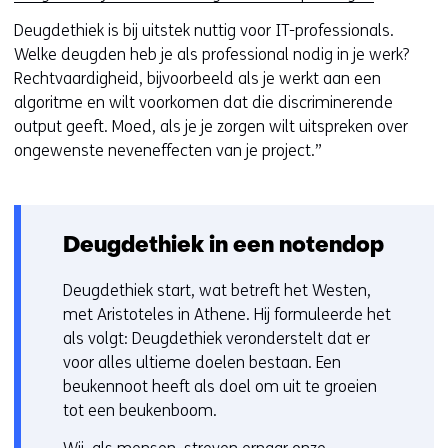
r
Deugdethiek is bij uitstek nuttig voor IT-professionals.
e
Welke deugden heb je als professional nodig in je werk?
e
Rechtvaardigheid, bijvoorbeeld als je werkt aan een
n
algoritme en wilt voorkomen dat die discriminerende
a
output geeft. Moed, als je je zorgen wilt uitspreken over
n
ongewenste neveneffecten van je project.”
d
e
r
e
Deugdethiek in een notendop
w
e
Deugdethiek start, wat betreft het Westen,
b
met Aristoteles in Athene. Hij formuleerde het
s
als volgt: Deugdethiek veronderstelt dat er
i
voor alles ultieme doelen bestaan. Een
t
beukennoot heeft als doel om uit te groeien
e
tot een beukenboom.
)