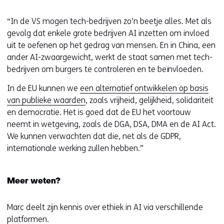
i
t
“In de VS mogen tech-bedrijven zo’n beetje alles. Met als
e
gevolg dat enkele grote bedrijven AI inzetten om invloed
)
uit te oefenen op het gedrag van mensen. En in China, een
ander AI-zwaargewicht, werkt de staat samen met tech-
bedrijven om burgers te controleren en te beïnvloeden.
In de EU kunnen we
een alternatief ontwikkelen op basis
van publieke waarden
, zoals vrijheid, gelijkheid, solidariteit
en democratie. Het is goed dat de EU het voortouw
neemt in wetgeving, zoals de DGA, DSA, DMA en de AI Act.
We kunnen verwachten dat die, net als de GDPR,
internationale werking zullen hebben.”
Meer weten?
Marc deelt zijn kennis over ethiek in AI via verschillende
platformen.