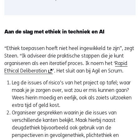
Aan de slag met ethiek in techniek en AI
“Ethiek toepassen hoeft niet heel ingewikkeld te zijn”, zegt
Steen. “Ik adviseer drie praktische stappen die je kunt
organiseren als een iteratief proces. Ik noem het ‘
Rapid
(
Ethical Deliberation
’. Het sluit aan bij Agil en Scrum.
o
Leg de issues of risico’s van het project op tafel; waar
p
maak je je zorgen over, wat zou er mis kunnen gaan?
e
Wees hierin moedig en eerlijk, ook als zoiets uitzoeken
n
extra tijd of geld kost.
t
Organiseer gesprekken waarin je die issues van
i
verschillende kanten bekijkt. Maak hierbij naast
n
deugdethiek bijvoorbeeld ook gebruik van de
n
perspectieven in gevolgenethiek, plichtethiek en
i