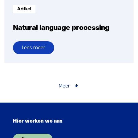
Informatietype:
Artikel
Natural language processing
Lees meer
over
Natural
language
processing
Meer
Sla
navigatie
Hier werken we aan
over
(Hoofdnavigatie)