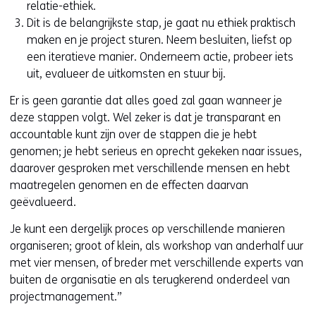
relatie-ethiek.
e
Dit is de belangrijkste stap, je gaat nu ethiek praktisch
u
maken en je project sturen. Neem besluiten, liefst op
w
een iteratieve manier. Onderneem actie, probeer iets
v
uit, evalueer de uitkomsten en stuur bij.
e
n
Er is geen garantie dat alles goed zal gaan wanneer je
s
deze stappen volgt. Wel zeker is dat je transparant en
t
accountable kunt zijn over de stappen die je hebt
e
genomen; je hebt serieus en oprecht gekeken naar issues,
r
daarover gesproken met verschillende mensen en hebt
)
maatregelen genomen en de effecten daarvan
(
geëvalueerd.
v
Je kunt een dergelijk proces op verschillende manieren
e
organiseren; groot of klein, als workshop van anderhalf uur
r
met vier mensen, of breder met verschillende experts van
w
buiten de organisatie en als terugkerend onderdeel van
i
projectmanagement.”
j