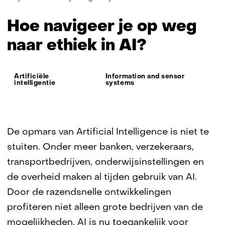
navigeer
je
Hoe navigeer je op weg
op
weg
naar ethiek in AI?
naar
ethiek
in
Thema:
Artificiële
Information and sensor
AI?
intelligentie
systems
De opmars van Artificial Intelligence is niet te
stuiten. Onder meer banken, verzekeraars,
transportbedrijven, onderwijsinstellingen en
de overheid maken al tijden gebruik van AI.
Door de razendsnelle ontwikkelingen
profiteren niet alleen grote bedrijven van de
mogelijkheden, AI is nu toegankelijk voor