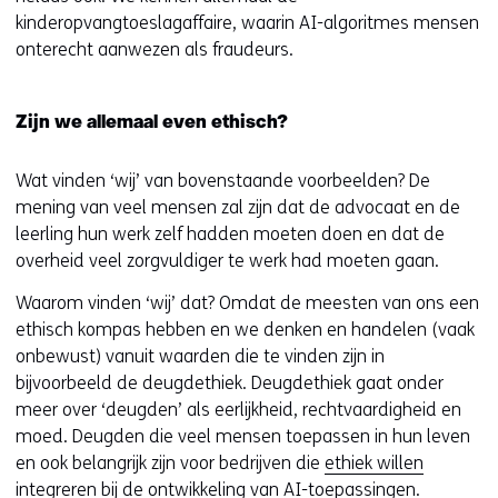
e
kinderopvangtoeslagaffaire, waarin AI-algoritmes mensen
n
onterecht aanwezen als fraudeurs.
s
t
e
Zijn we allemaal even ethisch?
r
)
Wat vinden ‘wij’ van bovenstaande voorbeelden? De
(
mening van veel mensen zal zijn dat de advocaat en de
v
leerling hun werk zelf hadden moeten doen en dat de
e
overheid veel zorgvuldiger te werk had moeten gaan.
r
w
Waarom vinden ‘wij’ dat? Omdat de meesten van ons een
i
ethisch kompas hebben en we denken en handelen (vaak
j
onbewust) vanuit waarden die te vinden zijn in
s
bijvoorbeeld de deugdethiek. Deugdethiek gaat onder
t
meer over ‘deugden’ als eerlijkheid, rechtvaardigheid en
n
moed. Deugden die veel mensen toepassen in hun leven
a
en ook belangrijk zijn voor bedrijven die
ethiek willen
a
integreren bij de ontwikkeling van AI-toepassingen
.