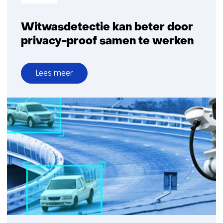
Witwasdetectie kan beter door
privacy-proof samen te werken
Lees meer
over
Witwasdetectie
kan
beter
door
privacy-
proof
samen
te
werken