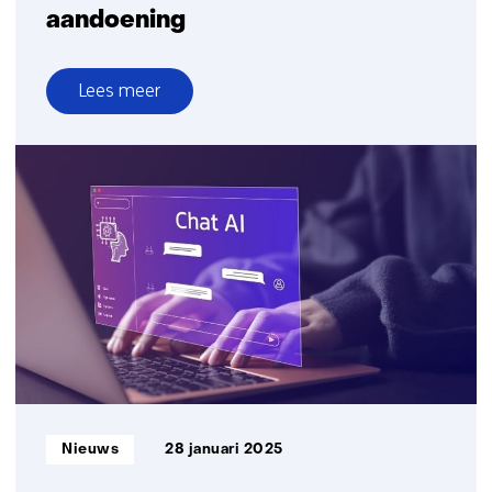
aandoening
Lees meer
over
Groot
arbeidspotentieel
bij
mensen
met
chronische
aandoening
Informatietype:
Nieuws
28 januari 2025