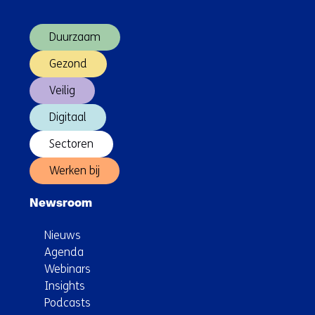
over
arbeidsproductiviteitsgroei
(Hoofdnavigatie)
Duurzaam
Gezond
Veilig
Digitaal
Sectoren
Werken bij
Newsroom
Nieuws
Agenda
Webinars
Insights
Podcasts