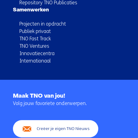
Repository TNO Publicaties
Samenwerken
Projecten in opdracht
Publiek privaat
TNO Fast Track
TNO Ventures
Innovatiecentra
Internationaal
Terug
naar
Maak TNO van jou!
navigatie
Volg jouw favoriete onderwerpen.
(Hoofdnavigatie)
Creëer je eigen TNO Nieuws