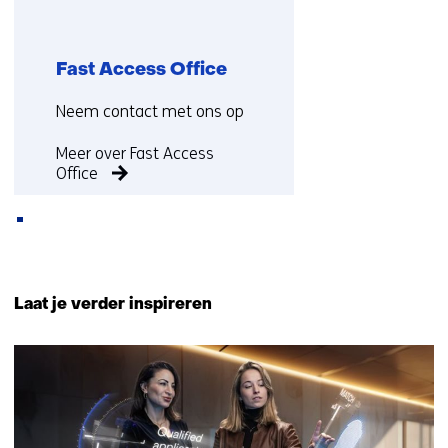
Fast Access Office
Functie:
Neem contact met ons op
Meer over Fast Access
Office
Terug
naar
Laat je verder inspireren
navigatie
(Neem
80
contact
resultaten,
met
getoond
ons
21
op)