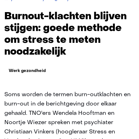
klachten
blijven
Burnout-klachten blijven
stijgen:
ontwikkelen
stijgen: goede methode
van
om stress te meten
goede
methode
noodzakelijk
om
stress
te
Thema:
meten
Werk gezondheid
is
noodzakelijk
Soms worden de termen burn-outklachten en
burn-out in de berichtgeving door elkaar
gehaald. TNO'ers Wendela Hooftman en
Noortje Wiezer spreken met psychiater
Christiaan Vinkers (hoogleraar Stress en