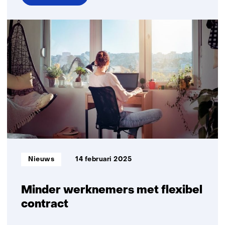
over
TNO
lanceert
spin-
off
voor
objectieve
recruitment
via
AI
Informatietype:
Nieuws
14 februari 2025
Minder werknemers met flexibel
contract