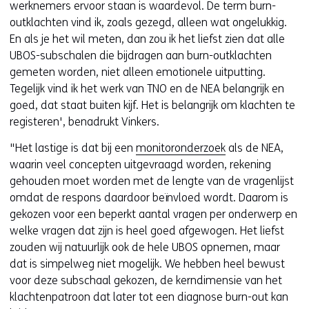
werknemers ervoor staan is waardevol. De term burn-
n
outklachten vind ik, zoals gezegd, alleen wat ongelukkig.
i
En als je het wil meten, dan zou ik het liefst zien dat alle
e
UBOS-subschalen die bijdragen aan burn-outklachten
u
gemeten worden, niet alleen emotionele uitputting.
w
Tegelijk vind ik het werk van TNO en de NEA belangrijk en
v
goed, dat staat buiten kijf. Het is belangrijk om klachten te
e
registeren', benadrukt Vinkers.
n
s
"Het lastige is dat bij een
monitoronderzoek
als de NEA,
t
waarin veel concepten uitgevraagd worden, rekening
e
gehouden moet worden met de lengte van de vragenlijst
r
omdat de respons daardoor beïnvloed wordt. Daarom is
)
gekozen voor een beperkt aantal vragen per onderwerp en
(
welke vragen dat zijn is heel goed afgewogen. Het liefst
v
zouden wij natuurlijk ook de hele UBOS opnemen, maar
e
dat is simpelweg niet mogelijk. We hebben heel bewust
r
voor deze subschaal gekozen, de kerndimensie van het
w
klachtenpatroon dat later tot een diagnose burn-out kan
i