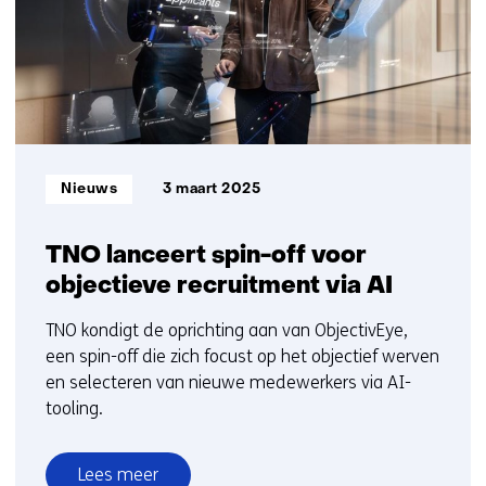
t/m
25
Informatietype:
Nieuws
3 maart 2025
TNO lanceert spin-off voor
objectieve recruitment via AI
TNO kondigt de oprichting aan van ObjectivEye,
een spin-off die zich focust op het objectief werven
en selecteren van nieuwe medewerkers via AI-
tooling.
Lees meer