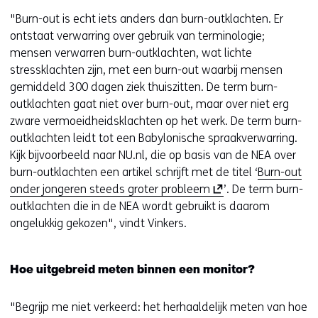
"Burn-out is echt iets anders dan burn-outklachten. Er
ontstaat verwarring over gebruik van terminologie;
mensen verwarren burn-outklachten, wat lichte
stressklachten zijn, met een burn-out waarbij mensen
gemiddeld 300 dagen ziek thuiszitten. De term burn-
outklachten gaat niet over burn-out, maar over niet erg
zware vermoeidheidsklachten op het werk. De term burn-
outklachten leidt tot een Babylonische spraakverwarring.
Kijk bijvoorbeeld naar NU.nl, die op basis van de NEA over
burn-outklachten een artikel schrijft met de titel ‘
Burn-out
(
onder jongeren steeds groter probleem
’. De term burn-
o
outklachten die in de NEA wordt gebruikt is daarom
p
ongelukkig gekozen", vindt Vinkers.
e
n
Hoe uitgebreid meten binnen een monitor?
t
i
"Begrijp me niet verkeerd: het herhaaldelijk meten van hoe
n