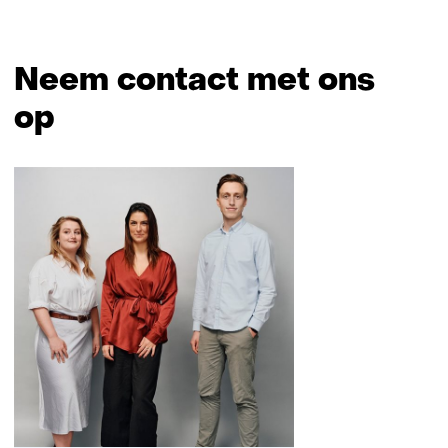
Neem contact met ons
op
Sla
navigatie
over
(Neem
contact
met
ons
op)