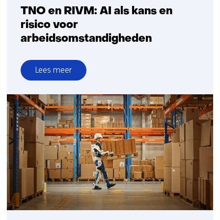
TNO en RIVM: AI als kans en
risico voor
arbeidsomstandigheden
Lees meer
over
TNO
en
RIVM:
AI
als
kans
en
risico
voor
arbeidsomstandigheden