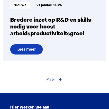
Informatietype:
Nieuws
21 januari 2025
Bredere inzet op R&D en skills
nodig voor boost
arbeidsproductiviteitsgroei
Lees meer
over
Bredere
inzet
op
R&D
Meer
en
skills
nodig
Sla
voor
navigatie
boost
Hier werken we aan