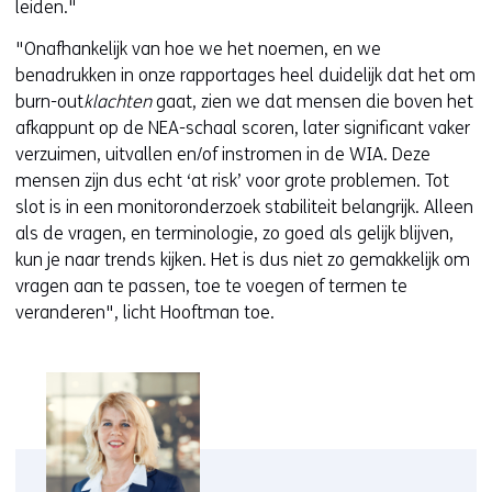
leiden."
j
s
"Onafhankelijk van hoe we het noemen, en we
t
benadrukken in onze rapportages heel duidelijk dat het om
n
burn-out
klachten
gaat, zien we dat mensen die boven het
a
afkappunt op de NEA-schaal scoren, later significant vaker
a
verzuimen, uitvallen en/of instromen in de WIA. Deze
r
mensen zijn dus echt ‘at risk’ voor grote problemen. Tot
e
slot is in een monitoronderzoek stabiliteit belangrijk. Alleen
e
als de vragen, en terminologie, zo goed als gelijk blijven,
n
kun je naar trends kijken. Het is dus niet zo gemakkelijk om
a
vragen aan te passen, toe te voegen of termen te
n
veranderen", licht Hooftman toe.
d
e
r
e
w
e