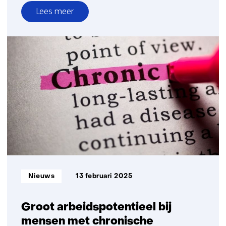
Lees meer
over
Minder
werknemers
met
flexibel
contract
Informatietype:
Nieuws
13 februari 2025
Groot arbeidspotentieel bij
mensen met chronische