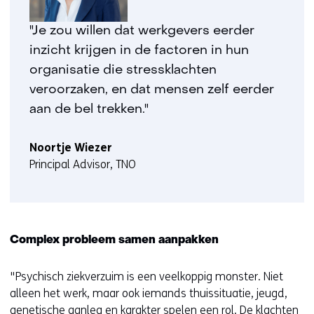
b
s
"Je zou willen dat werkgevers eerder
i
inzicht krijgen in de factoren in hun
t
e
organisatie die stressklachten
)
veroorzaken, en dat mensen zelf eerder
aan de bel trekken."
Noortje Wiezer
Principal Advisor, TNO
Complex probleem samen aanpakken
"Psychisch ziekverzuim is een veelkoppig monster. Niet
alleen het werk, maar ook iemands thuissituatie, jeugd,
genetische aanleg en karakter spelen een rol. De klachten