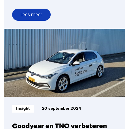
Lees meer
over
Ruim
baan
voor
veilig
autonoom
rijden
met
SDV's
(Software
Defined
Vehicles)
Informatietype:
Insight
20 september 2024
Goodyear en TNO verbeteren