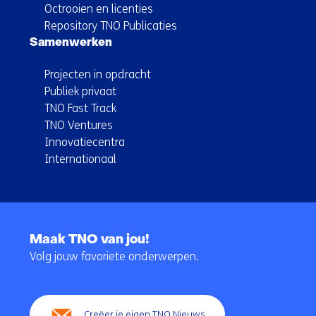
Octrooien en licenties
Repository TNO Publicaties
Samenwerken
Projecten in opdracht
Publiek privaat
TNO Fast Track
TNO Ventures
Innovatiecentra
Internationaal
Terug
naar
Maak TNO van jou!
navigatie
Volg jouw favoriete onderwerpen.
(Hoofdnavigatie)
Creëer je eigen TNO Nieuws