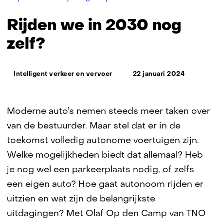
we
in
Rijden we in 2030 nog
2030
nog
zelf?
zelf?
Thema:
Intelligent verkeer en vervoer
22 januari 2024
Moderne auto’s nemen steeds meer taken over
van de bestuurder. Maar stel dat er in de
toekomst volledig autonome voertuigen zijn.
Welke mogelijkheden biedt dat allemaal? Heb
je nog wel een parkeerplaats nodig, of zelfs
een eigen auto? Hoe gaat autonoom rijden er
uitzien en wat zijn de belangrijkste
uitdagingen? Met Olaf Op den Camp van TNO