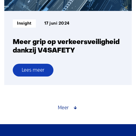
voorwaarts
in
Connected
Informatietype:
Insight
17 juni 2024
Automated
Transport
Meer grip op verkeersveiligheid
dankzij V4SAFETY
Lees meer
over
Meer
grip
op
verkeersveiligheid
Meer
dankzij
V4SAFETY
Sla