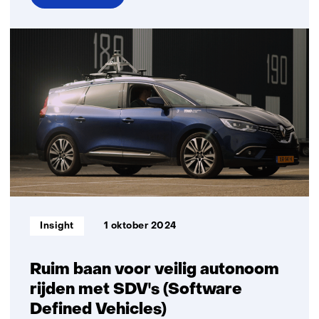
over
CEYAS
als
laagdrempelige
oplossing
voor
yard
automation
Informatietype:
Insight
1 oktober 2024
Ruim baan voor veilig autonoom
rijden met SDV's (Software
Defined Vehicles)