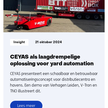
t/m
15
Informatietype:
Insight
21 oktober 2024
CEYAS als laagdrempelige
oplossing voor yard automation
CEYAS presenteert een schaalbaar en betrouwbaar
automatiseringsconcept voor distributiecentra en
havens. Een demo van Verhagen Leiden, V-Tron en
TNO illustreert dit.
Lees meer