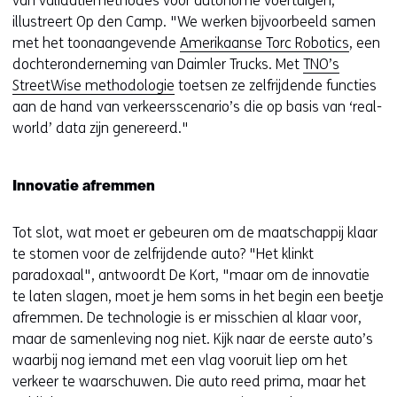
van validatiemethodes voor autonome voertuigen,
illustreert Op den Camp. "We werken bijvoorbeeld samen
met het toonaangevende
Amerikaanse Torc Robotics
, een
dochteronderneming van Daimler Trucks. Met
TNO’s
StreetWise methodologie
toetsen ze zelfrijdende functies
aan de hand van verkeersscenario’s die op basis van ‘real-
world’ data zijn genereerd."
Innovatie afremmen
Tot slot, wat moet er gebeuren om de maatschappij klaar
te stomen voor de zelfrijdende auto? "Het klinkt
paradoxaal", antwoordt De Kort, "maar om de innovatie
te laten slagen, moet je hem soms in het begin een beetje
afremmen. De technologie is er misschien al klaar voor,
maar de samenleving nog niet. Kijk naar de eerste auto’s
waarbij nog iemand met een vlag vooruit liep om het
verkeer te waarschuwen. Die auto reed prima, maar het