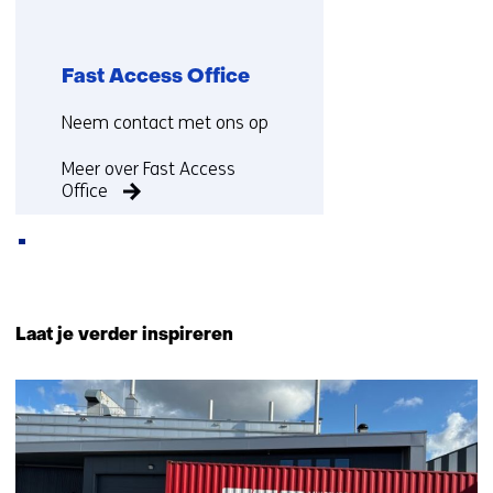
Fast Access Office
Functie:
Neem contact met ons op
Meer over Fast Access
Office
Terug
naar
Laat je verder inspireren
navigatie
(Neem
34
contact
resultaten,
met
getoond
ons
11
op)