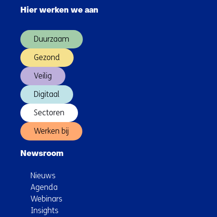
navigatie
Hier werken we aan
over
(Hoofdnavigatie)
Duurzaam
Gezond
Veilig
Digitaal
Sectoren
Werken bij
Newsroom
Nieuws
Agenda
Webinars
Insights