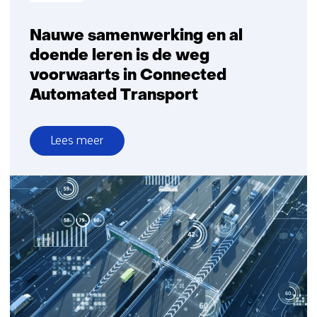
Nauwe samenwerking en al
doende leren is de weg
voorwaarts in Connected
Automated Transport
Lees meer
over
Nauwe
samenwerking
en
al
doende
leren
is
de
weg