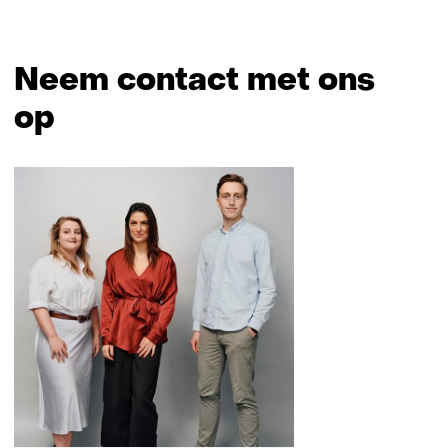
Neem contact met ons
op
Sla
navigatie
over
(Neem
contact
met
ons
op)