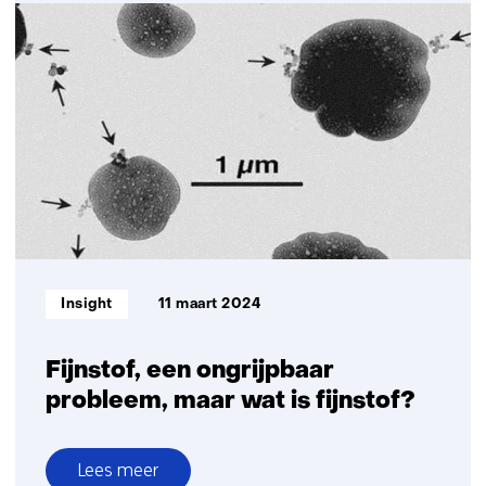
Emissies
voorspellen
van
boerenbedrijven
op
basis
van
mobiele
metingen
Informatietype:
Insight
11 maart 2024
Fijnstof, een ongrijpbaar
probleem, maar wat is fijnstof?
Lees meer