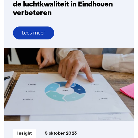
de luchtkwaliteit in Eindhoven
verbeteren
Lees meer
over
Hoe
innovatie
en
samenwerking
de
luchtkwaliteit
in
Eindhoven
verbeteren
Informatietype:
Insight
5 oktober 2023