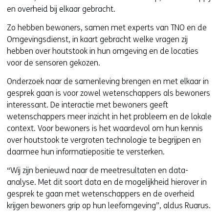
w
en overheid bij elkaar gebracht.
e
b
Zo hebben bewoners, samen met experts van TNO en de
s
Omgevingsdienst, in kaart gebracht welke vragen zij
i
hebben over houtstook in hun omgeving en de locaties
t
voor de sensoren gekozen.
e
Onderzoek naar de samenleving brengen en met elkaar in
)
gesprek gaan is voor zowel wetenschappers als bewoners
interessant. De interactie met bewoners geeft
wetenschappers meer inzicht in het probleem en de lokale
context. Voor bewoners is het waardevol om hun kennis
over houtstook te vergroten technologie te begrijpen en
daarmee hun informatiepositie te versterken.
“Wij zijn benieuwd naar de meetresultaten en data-
analyse. Met dit soort data en de mogelijkheid hierover in
gesprek te gaan met wetenschappers en de overheid
krijgen bewoners grip op hun leefomgeving”, aldus Ruarus.