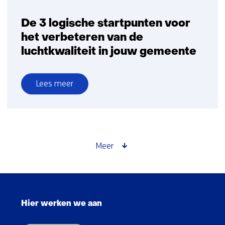
De 3 logische startpunten voor
het verbeteren van de
luchtkwaliteit in jouw gemeente
Lees meer
over
De
3
logische
startpunten
Meer
voor
het
verbeteren
Sla
van
navigatie
de
Hier werken we aan
over
luchtkwaliteit
(Hoofdnavigatie)