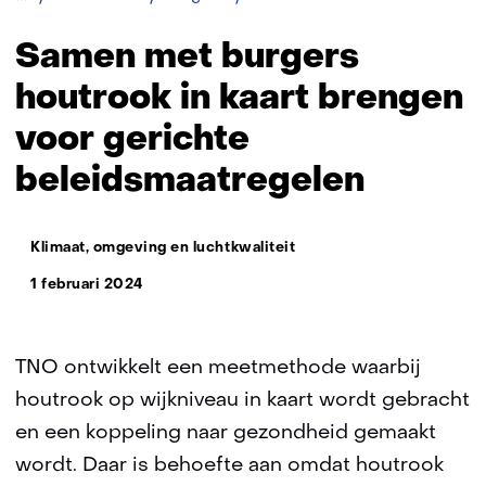
met
burgers
Samen met burgers
houtrook
in
houtrook in kaart brengen
kaart
voor gerichte
brengen
voor
beleidsmaatregelen
gerichte
beleidsmaatregelen
Thema:
Klimaat, omgeving en luchtkwaliteit
1 februari 2024
TNO ontwikkelt een meetmethode waarbij
houtrook op wijkniveau in kaart wordt gebracht
en een koppeling naar gezondheid gemaakt
wordt. Daar is behoefte aan omdat houtrook