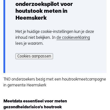
onderzoekspilot voor
houtstook meten in
Heemskerk
Met je huidige cookie-instellingen kun je deze
C
inhoud niet bekijken. In
de cookieverklaring
o
lees je waarom.
o
Hier
k
kan
i
Cookies aanpassen
het
e
gebruik
v
van
o
cookies
TNO onderzoekers bezig met een houtrookmeetcampagne
o
op
in gemeente Heemskerk
r
deze
k
website
e
Meetdata essentieel voor meten
worden
u
gezondheidsrisico's houtrook
toegestaan
r