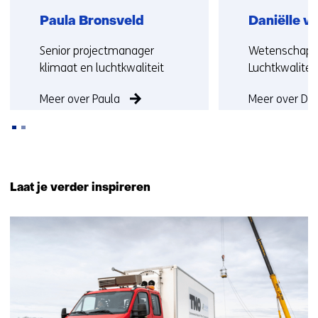
Paula Bronsveld
Daniëlle v
Functie:
Functie:
Senior projectmanager
Wetenschapp
klimaat en luchtkwaliteit
Luchtkwalitei
Meer over Paula
Meer over Dan
Terug
naar
Laat je verder inspireren
navigatie
(Neem
21
contact
resultaten,
met
getoond
ons
11
op)
t/m
15