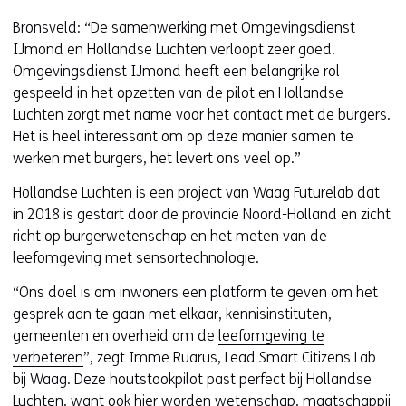
w
Bronsveld: “De samenwerking met Omgevingsdienst
i
IJmond en Hollandse Luchten verloopt zeer goed.
j
Omgevingsdienst IJmond heeft een belangrijke rol
s
gespeeld in het opzetten van de pilot en Hollandse
t
Luchten zorgt met name voor het contact met de burgers.
n
Het is heel interessant om op deze manier samen te
a
werken met burgers, het levert ons veel op.”
a
r
Hollandse Luchten is een project van Waag Futurelab dat
e
in 2018 is gestart door de provincie Noord-Holland en zicht
e
richt op burgerwetenschap en het meten van de
n
leefomgeving met sensortechnologie.
a
“Ons doel is om inwoners een platform te geven om het
n
gesprek aan te gaan met elkaar, kennisinstituten,
d
gemeenten en overheid om de
leefomgeving te
e
verbeteren
”, zegt Imme Ruarus, Lead Smart Citizens Lab
r
bij Waag. Deze houtstookpilot past perfect bij Hollandse
e
Luchten, want ook hier worden wetenschap, maatschappij