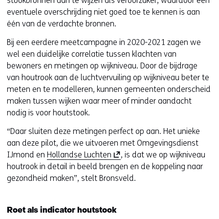
stookbronnen aan te wijzen als veroorzaker, waardoor een
eventuele overschrijding niet goed toe te kennen is aan
één van de verdachte bronnen.
Bij een eerdere meetcampagne in 2020-2021 zagen we
wel een duidelijke correlatie tussen klachten van
bewoners en metingen op wijkniveau. Door de bijdrage
van houtrook aan de luchtvervuiling op wijkniveau beter te
meten en te modelleren, kunnen gemeenten onderscheid
maken tussen wijken waar meer of minder aandacht
nodig is voor houtstook.
“Daar sluiten deze metingen perfect op aan. Het unieke
aan deze pilot, die we uitvoeren met Omgevingsdienst
(
IJmond en
Hollandse Luchten
, is dat we op wijkniveau
o
houtrook in detail in beeld brengen en de koppeling naar
p
gezondheid maken”, stelt Bronsveld.
e
n
Roet als indicator houtstook
t