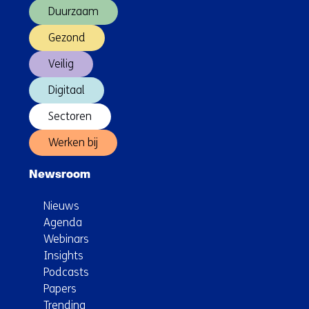
in
Duurzaam
jouw
gemeente
Gezond
Veilig
Digitaal
Sectoren
Werken bij
Newsroom
Nieuws
Agenda
Webinars
Insights
Podcasts
Papers
Trending