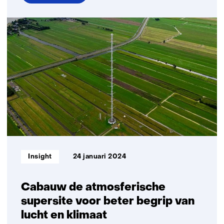
over
Fijnstof,
een
ongrijpbaar
probleem,
maar
wat
is
fijnstof?
Informatietype:
Insight
24 januari 2024
Cabauw de atmosferische
supersite voor beter begrip van
lucht en klimaat