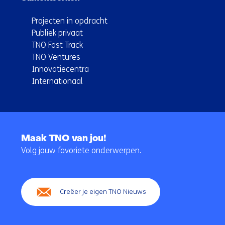
Projecten in opdracht
Publiek privaat
TNO Fast Track
TNO Ventures
Innovatiecentra
Internationaal
Terug
naar
Maak TNO van jou!
navigatie
Volg jouw favoriete onderwerpen.
(Hoofdnavigatie)
Creëer je eigen TNO Nieuws