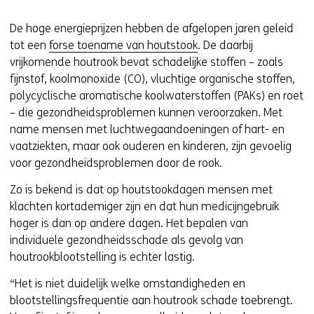
of
w
geweigerd.
De hoge energieprijzen hebben de afgelopen jaren geleid
i
tot een
forse toename van houtstook
. De daarbij
j
vrijkomende houtrook bevat schadelijke stoffen – zoals
z
fijnstof, koolmonoxide (CO), vluchtige organische stoffen,
i
polycyclische aromatische koolwaterstoffen (PAKs) en roet
g
– die gezondheidsproblemen kunnen veroorzaken. Met
e
name mensen met luchtwegaandoeningen of hart- en
n
vaatziekten, maar ook ouderen en kinderen, zijn gevoelig
voor gezondheidsproblemen door de rook.
Zo is bekend is dat op houtstookdagen mensen met
klachten kortademiger zijn en dat hun medicijngebruik
hoger is dan op andere dagen. Het bepalen van
individuele gezondheidsschade als gevolg van
houtrookblootstelling is echter lastig.
“Het is niet duidelijk welke omstandigheden en
blootstellingsfrequentie aan houtrook schade toebrengt.