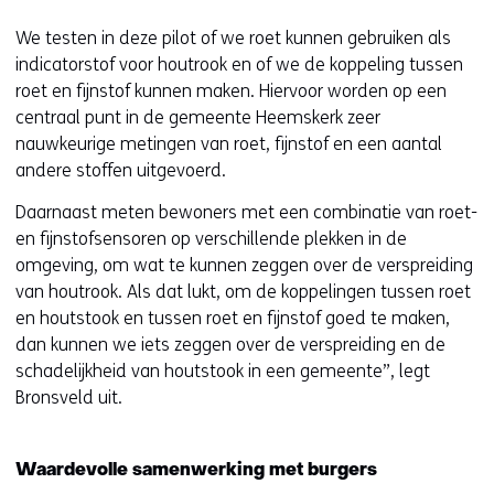
i
We testen in deze pilot of we roet kunnen gebruiken als
n
indicatorstof voor houtrook en of we de koppeling tussen
n
roet en fijnstof kunnen maken. Hiervoor worden op een
i
centraal punt in de gemeente Heemskerk zeer
e
nauwkeurige metingen van roet, fijnstof en een aantal
u
andere stoffen uitgevoerd.
w
v
Daarnaast meten bewoners met een combinatie van roet-
e
en fijnstofsensoren op verschillende plekken in de
n
omgeving, om wat te kunnen zeggen over de verspreiding
s
van houtrook. Als dat lukt, om de koppelingen tussen roet
t
en houtstook en tussen roet en fijnstof goed te maken,
e
dan kunnen we iets zeggen over de verspreiding en de
r
schadelijkheid van houtstook in een gemeente”, legt
)
Bronsveld uit.
(
v
e
Waardevolle samenwerking met burgers
r