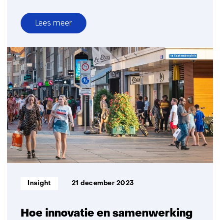
Lees meer
over
Cabauw
de
atmosferische
supersite
voor
beter
begrip
van
lucht
en
klimaat
Informatietype:
Insight
21 december 2023
Hoe innovatie en samenwerking