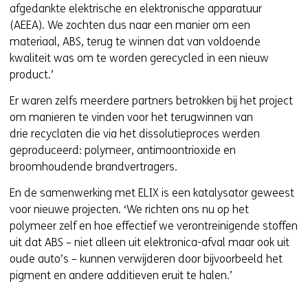
e
afgedankte elektrische en elektronische apparatuur
i
n
(AEEA). We zochten dus naar een manier om een
e
t
materiaal, ABS, terug te winnen dat van voldoende
u
i
kwaliteit was om te worden gerecycled in een nieuw
w
n
product.’
v
n
e
Er waren zelfs meerdere partners betrokken bij het project
i
n
om manieren te vinden voor het terugwinnen van
e
s
drie recyclaten die via het dissolutieproces werden
u
t
geproduceerd: polymeer, antimoontrioxide en
w
e
broomhoudende brandvertragers.
v
r
e
En de samenwerking met ELIX is een katalysator geweest
)
n
voor nieuwe projecten. ‘We richten ons nu op het
(
s
polymeer zelf en hoe effectief we verontreinigende stoffen
v
t
uit dat ABS – niet alleen uit elektronica-afval maar ook uit
e
e
oude auto’s – kunnen verwijderen door bijvoorbeeld het
r
r
pigment en andere additieven eruit te halen.’
w
)
i
(