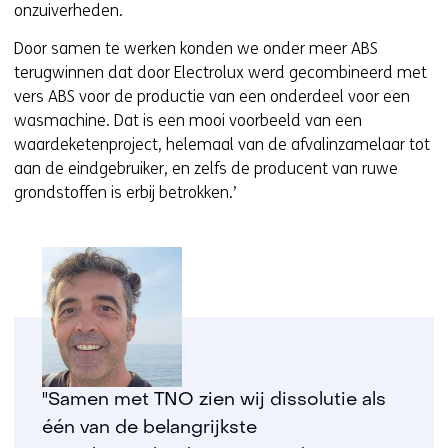
e
onzuiverheden.
s
r
i
Door samen te werken konden we onder meer ABS
e
t
terugwinnen dat door Electrolux werd gecombineerd met
w
e
vers ABS voor de productie van een onderdeel voor een
e
)
wasmachine. Dat is een mooi voorbeeld van een
b
waardeketenproject, helemaal van de afvalinzamelaar tot
s
aan de eindgebruiker, en zelfs de producent van ruwe
i
grondstoffen is erbij betrokken.’
t
e
)
"Samen met TNO zien wij dissolutie als
één van de belangrijkste