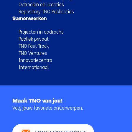
Octrooien en licenties
Repository TNO Publicaties
Samenwerken
Projecten in opdracht
Publiek privaat
TNO Fast Track
TNO Ventures
Innovatiecentra
Internationaal
Terug
naar
Maak TNO van jou!
navigatie
Volg jouw favoriete onderwerpen.
(Hoofdnavigatie)