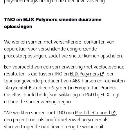
polymeerterugwinning en de effectieve zuivering.
TNO en ELIX Polymers smeden duurzame
oplossingen
We werken samen met verschillende fabrikanten van
apparatuur voor verschillende aangrenzende
procestoepassingen, zodat we sneller kunnen opschalen.
Een voorbeeld van een samenwerking met veelbelovende
(
resultaten is die tussen TNO en
ELIX Polymers
, een
o
toonaangevende producent van ABS-harsen en ‑derivaten
p
(Acrylonitril-Butadieen-Styreen) in Europa. Toni Prunera
e
Casellas, hoofd bedrijfsontwikkeling en R&D bij ELIX, legt
n
uit hoe de samenwerking begon.
t
(
‘We werkten samen met TNO aan
Plast2beCleaned
,
i
o
een project met als hoofddoel zowel polymeer als
n
p
vlamvertragende additieven terug te winnen uit
n