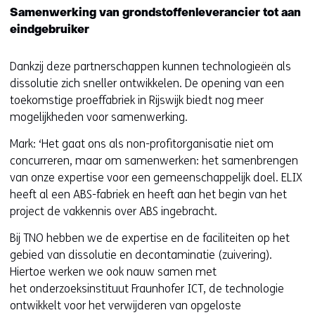
j
v
Samenwerking van grondstoffenleverancier tot aan
s
e
eindgebruiker
t
r
n
w
Dankzij deze partnerschappen kunnen technologieën als
a
i
dissolutie zich sneller ontwikkelen. De opening van een
a
j
toekomstige proeffabriek in Rijswijk biedt nog meer
r
s
mogelijkheden voor samenwerking.
e
t
e
Mark: ‘Het gaat ons als non-profitorganisatie niet om
n
n
concurreren, maar om samenwerken: het samenbrengen
a
a
van onze expertise voor een gemeenschappelijk doel. ELIX
a
n
heeft al een ABS-fabriek en heeft aan het begin van het
r
d
project de vakkennis over ABS ingebracht.
e
e
e
Bij TNO hebben we de expertise en de faciliteiten op het
r
n
gebied van dissolutie en decontaminatie (zuivering).
e
a
Hiertoe werken we ook nauw samen met
w
n
het onderzoeksinstituut Fraunhofer ICT, de technologie
e
d
ontwikkelt voor het verwijderen van opgeloste
b