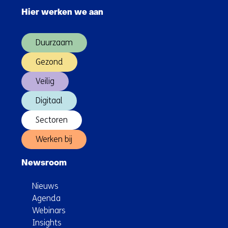
navigatie
Hier werken we aan
over
(Hoofdnavigatie)
Duurzaam
Gezond
Veilig
Digitaal
Sectoren
Werken bij
Newsroom
Nieuws
Agenda
Webinars
Insights