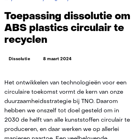
dissolutie
om
Toepassing dissolutie om
ABS
plastics
ABS plastics circulair te
circulair
recyclen
te
recyclen
Thema:
Dissolutie
8 maart 2024
Het ontwikkelen van technologieën voor een
circulaire toekomst vormt de kern van onze
duurzaamheidsstrategie bij TNO. Daarom
hebben we onszelf tot doel gesteld om in
2030 de helft van alle kunststoffen circulair te
produceren, en daar werken we op allerlei
manieren naartoe. Een veelbelovende