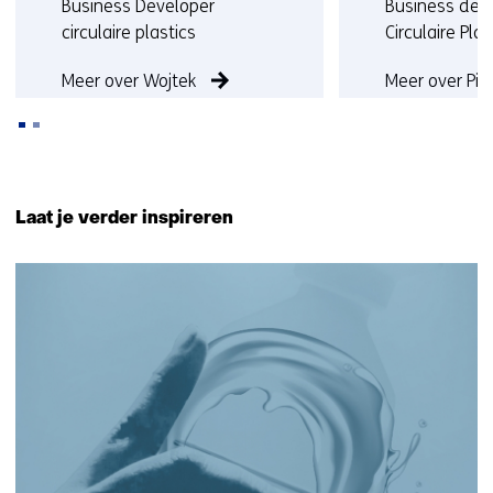
Functie:
Functie:
Business Developer
Business dev
circulaire plastics
Circulaire Plas
Meer over Wojtek
Meer over Pie
Terug
naar
Laat je verder inspireren
navigatie
(Neem
9
contact
resultaten,
met
getoond
ons
6
op)
t/m
9