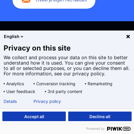
Creëer je eigen TNO Nieuws
English
Privacy on this site
We collect and process your data on this site to better
Cookies
understand how it is used. You can give your consent
Privacy statement
to all or selected purposes, or you can decline them all.
Toegankelijkheid
For more information, see our privacy policy.
Disclaimer
Analytics
Conversion tracking
Remarketing
Algemene voorwaarden
User feedback
3rd party content
Geselecteerde
NL
Details
Privacy policy
taal:
Accept all
Decline all
Powered by