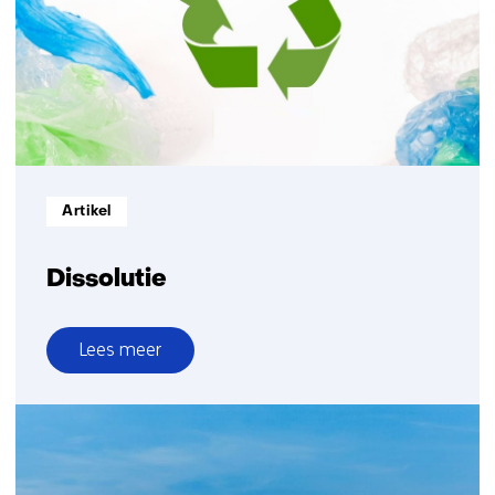
Informatietype:
Artikel
Dissolutie
Lees meer
over
Dissolutie