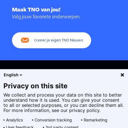
Terug
naar
Maak TNO van jou!
navigatie
Volg jouw favoriete onderwerpen.
(Hoofdnavigatie)
Creëer je eigen TNO Nieuws
English
Privacy on this site
We collect and process your data on this site to better
Cookies
understand how it is used. You can give your consent
Privacy statement
to all or selected purposes, or you can decline them all.
Toegankelijkheid
For more information, see our privacy policy.
Disclaimer
Analytics
Conversion tracking
Remarketing
Algemene voorwaarden
User feedback
3rd party content