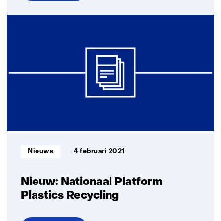
over
Onderzoek
naar
volledig
recyclebare
verpakkingen
soepen
en
sauzen
Informatietype:
Nieuws
4 februari 2021
Nieuw: Nationaal Platform
Plastics Recycling