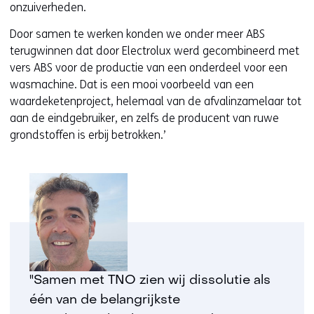
e
onzuiverheden.
s
r
i
Door samen te werken konden we onder meer ABS
e
t
terugwinnen dat door Electrolux werd gecombineerd met
w
e
vers ABS voor de productie van een onderdeel voor een
e
)
wasmachine. Dat is een mooi voorbeeld van een
b
waardeketenproject, helemaal van de afvalinzamelaar tot
s
aan de eindgebruiker, en zelfs de producent van ruwe
i
grondstoffen is erbij betrokken.’
t
e
)
"Samen met TNO zien wij dissolutie als
één van de belangrijkste