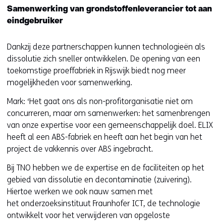
j
v
Samenwerking van grondstoffenleverancier tot aan
s
e
eindgebruiker
t
r
n
w
Dankzij deze partnerschappen kunnen technologieën als
a
i
dissolutie zich sneller ontwikkelen. De opening van een
a
j
toekomstige proeffabriek in Rijswijk biedt nog meer
r
s
mogelijkheden voor samenwerking.
e
t
e
Mark: ‘Het gaat ons als non-profitorganisatie niet om
n
n
concurreren, maar om samenwerken: het samenbrengen
a
a
van onze expertise voor een gemeenschappelijk doel. ELIX
a
n
heeft al een ABS-fabriek en heeft aan het begin van het
r
d
project de vakkennis over ABS ingebracht.
e
e
e
Bij TNO hebben we de expertise en de faciliteiten op het
r
n
gebied van dissolutie en decontaminatie (zuivering).
e
a
Hiertoe werken we ook nauw samen met
w
n
het onderzoeksinstituut Fraunhofer ICT, de technologie
e
d
ontwikkelt voor het verwijderen van opgeloste
b