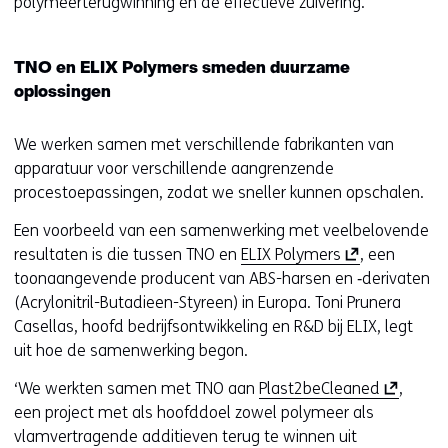
polymeerterugwinning en de effectieve zuivering.
TNO en ELIX Polymers smeden duurzame
oplossingen
We werken samen met verschillende fabrikanten van
apparatuur voor verschillende aangrenzende
procestoepassingen, zodat we sneller kunnen opschalen.
Een voorbeeld van een samenwerking met veelbelovende
(
resultaten is die tussen TNO en
ELIX Polymers
, een
o
toonaangevende producent van ABS-harsen en ‑derivaten
p
(Acrylonitril-Butadieen-Styreen) in Europa. Toni Prunera
e
Casellas, hoofd bedrijfsontwikkeling en R&D bij ELIX, legt
n
uit hoe de samenwerking begon.
t
(
‘We werkten samen met TNO aan
Plast2beCleaned
,
i
o
een project met als hoofddoel zowel polymeer als
n
p
vlamvertragende additieven terug te winnen uit
n