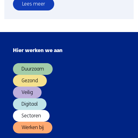
Lees meer
over
Nieuw:
Nationaal
Platform
Sla
Plastics
navigatie
Recycling
Hier werken we aan
over
(Hoofdnavigatie)
Duurzaam
Gezond
Veilig
Digitaal
Sectoren
Werken bij