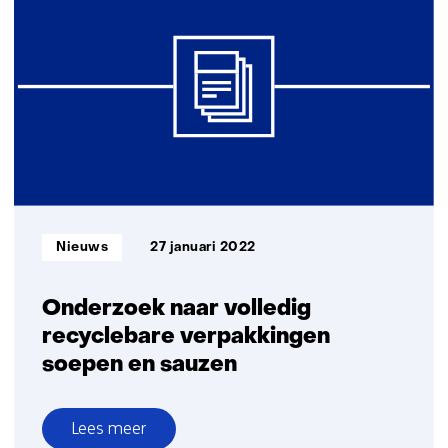
in
Indonesië
krijgt
waarde
in
2
nieuwe
P4G
projecten
Informatietype:
Nieuws
27 januari 2022
Onderzoek naar volledig
recyclebare verpakkingen
soepen en sauzen
Lees meer