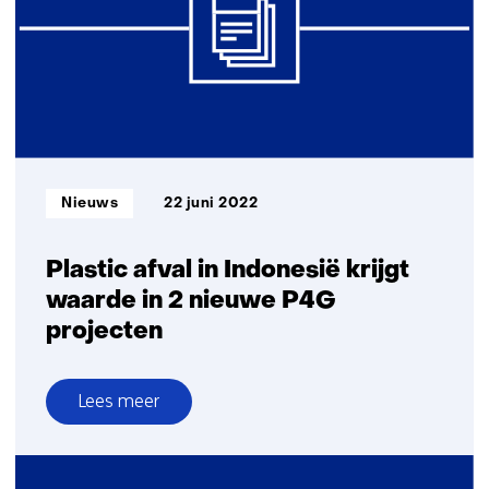
van
circulaire
plastics
Informatietype:
Nieuws
22 juni 2022
Plastic afval in Indonesië krijgt
waarde in 2 nieuwe P4G
projecten
Lees meer
over
Plastic
afval