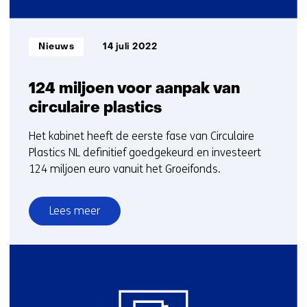
Informatietype:
Nieuws
14 juli 2022
124 miljoen voor aanpak van
circulaire plastics
Het kabinet heeft de eerste fase van Circulaire
Plastics NL definitief goedgekeurd en investeert
124 miljoen euro vanuit het Groeifonds.
Lees meer
over
124
miljoen
voor
aanpak