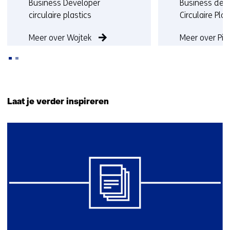
Functie:
Functie:
Business Developer
Business dev
circulaire plastics
Circulaire Plas
Meer over Wojtek
Meer over Pie
Terug
naar
Laat je verder inspireren
navigatie
(Neem
9
contact
resultaten,
met
getoond
ons
6
op)
t/m
9