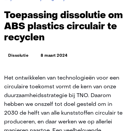
dissolutie
om
Toepassing dissolutie om
ABS
plastics
ABS plastics circulair te
circulair
recyclen
te
recyclen
Thema:
Dissolutie
8 maart 2024
Het ontwikkelen van technologieën voor een
circulaire toekomst vormt de kern van onze
duurzaamheidsstrategie bij TNO. Daarom
hebben we onszelf tot doel gesteld om in
2030 de helft van alle kunststoffen circulair te
produceren, en daar werken we op allerlei
manieren naartoe. Een veelbelovende