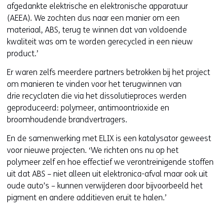
e
afgedankte elektrische en elektronische apparatuur
i
n
(AEEA). We zochten dus naar een manier om een
e
t
materiaal, ABS, terug te winnen dat van voldoende
u
i
kwaliteit was om te worden gerecycled in een nieuw
w
n
product.’
v
n
e
Er waren zelfs meerdere partners betrokken bij het project
i
n
om manieren te vinden voor het terugwinnen van
e
s
drie recyclaten die via het dissolutieproces werden
u
t
geproduceerd: polymeer, antimoontrioxide en
w
e
broomhoudende brandvertragers.
v
r
e
En de samenwerking met ELIX is een katalysator geweest
)
n
voor nieuwe projecten. ‘We richten ons nu op het
(
s
polymeer zelf en hoe effectief we verontreinigende stoffen
v
t
uit dat ABS – niet alleen uit elektronica-afval maar ook uit
e
e
oude auto’s – kunnen verwijderen door bijvoorbeeld het
r
r
pigment en andere additieven eruit te halen.’
w
)
i
(