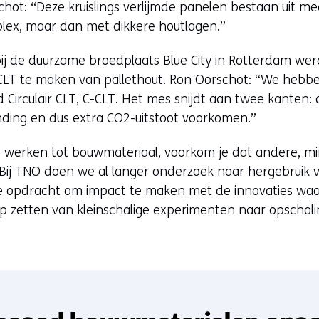
schot: “Deze kruislings verlijmde panelen bestaan uit m
iplex, maar dan met dikkere houtlagen.”
ij de duurzame broedplaats Blue City in Rotterdam w
 CLT te maken van pallethout. Ron Oorschot: “We heb
Circulair CLT, C-CLT. Het mes snijdt aan twee kanten: d
ding en dus extra CO2-uitstoot voorkomen.”
e werken tot bouwmateriaal, voorkom je dat andere, 
 Bij TNO doen we al langer onderzoek naar hergebruik 
e opdracht om impact te maken met de innovaties wa
 zetten van kleinschalige experimenten naar opschaling