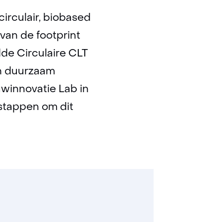
en
irculair, biobased
van de footprint
lde Circulaire CLT
en duurzaam
winnovatie Lab in
stappen om dit