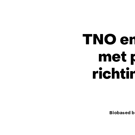
TNO en
met 
richt
Thema:
Biobased 