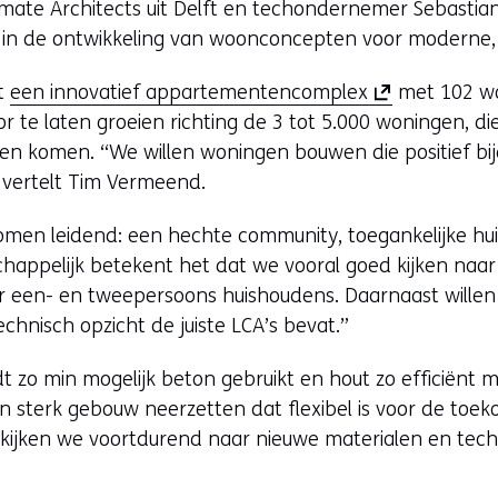
mate Architects uit Delft en techondernemer Sebasti
erd in de ontwikkeling van woonconcepten voor moderne
(
ft
een innovatief appartementencomplex
met 102 wo
o
 te laten groeien richting de 3 tot 5.000 woningen, die
p
ten komen. “We willen woningen bouwen die positief b
e
, vertelt Tim Vermeend.
n
romen leidend: een hechte community, toegankelijke hui
t
happelijk betekent het dat we vooral goed kijken naa
i
r een- en tweepersoons huishoudens. Daarnaast wille
n
echnisch opzicht de juiste LCA’s bevat.”
n
i
t zo min mogelijk beton gebruikt en hout zo efficiënt mo
e
een sterk gebouw neerzetten dat flexibel is voor de toe
u
 kijken we voortdurend naar nieuwe materialen en tech
w
v