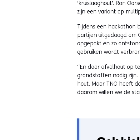
‘kruislaaghout’. Ron Oor
zijn een variant op mult
Tijdens een hackathon b
partijen uitgedaagd om
opgepakt en zo ontstond 
gebruiken wordt verbran
“En door afvalhout op t
grondstoffen nodig zijn.
hout. Maar TNO heeft d
daarom willen we de stap