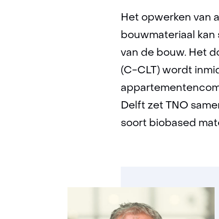
Het opwerken van af
bouwmateriaal kan s
van de bouw. Het do
(C-CLT) wordt inmi
appartementencompl
Delft zet TNO same
soort biobased mate