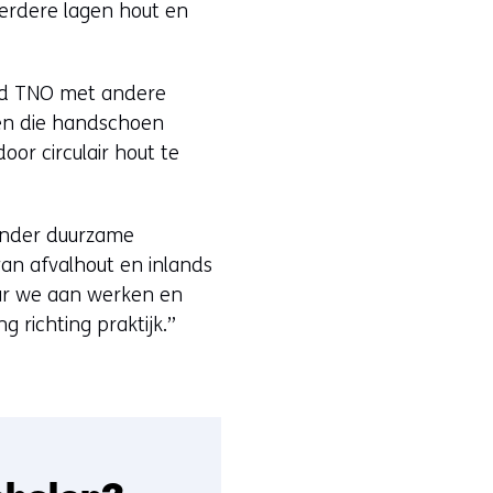
eerdere lagen hout en
erd TNO met andere
ben die handschoen
oor circulair hout te
minder duurzame
van afvalhout en inlands
ar we aan werken en
 richting praktijk.”