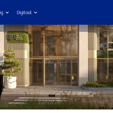
Ga
ig
Digitaal
naar
inhoud