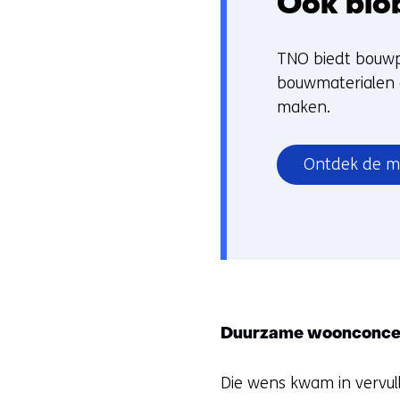
Ook bio
TNO biedt bouwpa
bouwmaterialen 
maken.
Ontdek de m
Duurzame woonconcep
Die wens kwam in vervul