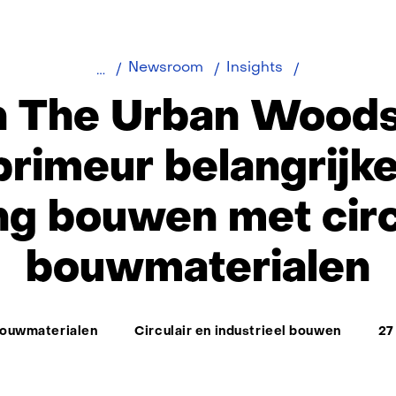
TNO
Newsroom
Insights
en
 The Urban Woods
The
Urban
primeur belangrijke
Woods
zetten
ing bouwen met circ
met
primeur
bouwmaterialen
belangrijke
stap
richting
bouwen
bouwmaterialen
Circulair en industrieel bouwen
27
met
circulaire