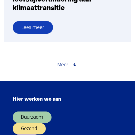
klimaattransitie
Lees meer
over
Potentieel
grote
bijdrage
leefstijlverandering
Meer
aan
klimaattransitie
Sla
navigatie
Hier werken we aan
over
(Hoofdnavigatie)
Duurzaam
Gezond