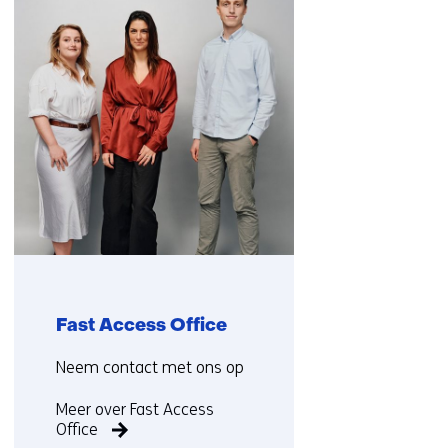
over
(Neem
contact
met
ons
op)
Fast Access Office
Functie:
Neem contact met ons op
Meer over Fast Access
Office