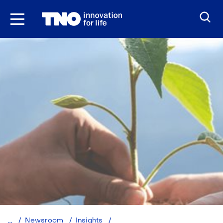
Ga
naar
inhoud
Klimaatdoelen
Newsroom
Insights