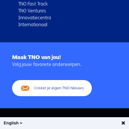
TNO Fast Track
TNO Ventures
Innovatiecentra
Internationaal
Terug
naar
Maak TNO van jou!
navigatie
Volg jouw favoriete onderwerpen.
(Hoofdnavigatie)
Creëer je eigen TNO Nieuws
English