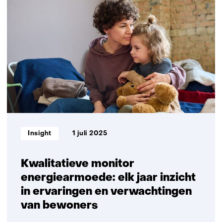
robuust
en
veerkrachtig
maken
in
een
wereld
vol
onzekerheden
Informatietype:
Insight
1 juli 2025
Kwalitatieve monitor
energiearmoede: elk jaar inzicht
in ervaringen en verwachtingen
van bewoners