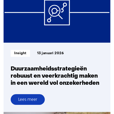
tot
belangrijke
schakel
in
de
energietransitie
Informatietype:
Insight
13 januari 2026
Duurzaamheidsstrategieën
robuust en veerkrachtig maken
in een wereld vol onzekerheden
Lees meer
over
Duurzaamheidsstrategieën