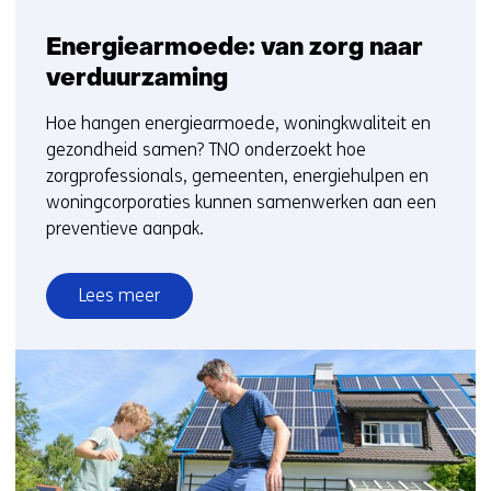
Energiearmoede: van zorg naar
verduurzaming
Hoe hangen energiearmoede, woningkwaliteit en
gezondheid samen? TNO onderzoekt hoe
zorgprofessionals, gemeenten, energiehulpen en
woningcorporaties kunnen samenwerken aan een
preventieve aanpak.
Lees meer
over
Energiearmoede:
van
zorg
naar
verduurzaming