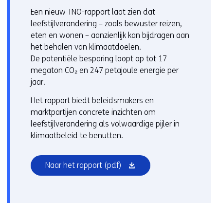
Een nieuw TNO-rapport laat zien dat
leefstijlverandering – zoals bewuster reizen,
eten en wonen – aanzienlijk kan bijdragen aan
het behalen van klimaatdoelen.
De potentiële besparing loopt op tot 17
megaton CO₂ en 247 petajoule energie per
jaar.
Het rapport biedt beleidsmakers en
marktpartijen concrete inzichten om
leefstijlverandering als volwaardige pijler in
klimaatbeleid te benutten.
(opent
Naar het rapport
(pdf)
in
nieuw
venster)