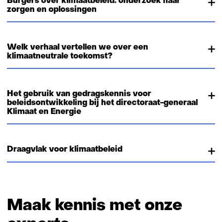
Burgers over klimaatbeleid: onderzoek naar
e
zorgen en oplossingen
r
e
w
Welk verhaal vertellen we over een
e
klimaatneutrale toekomst?
b
s
i
Het gebruik van gedragskennis voor
t
beleidsontwikkeling bij het directoraat-generaal
e
Klimaat en Energie
)
Draagvlak voor klimaatbeleid
Maak kennis met onze