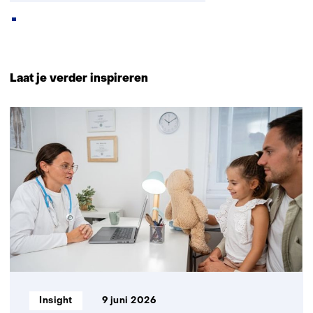
Terug
naar
Laat je verder inspireren
navigatie
(Neem
18
contact
resultaten,
met
getoond
ons
1
op)
t/m
5
Informatietype:
Insight
9 juni 2026