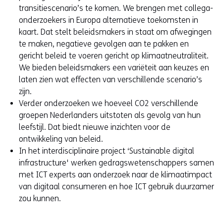
e
transitiescenario’s te komen. We brengen met collega-
n
onderzoekers in Europa alternatieve toekomsten in
t
kaart. Dat stelt beleidsmakers in staat om afwegingen
i
te maken, negatieve gevolgen aan te pakken en
n
gericht beleid te voeren gericht op klimaatneutraliteit.
n
We bieden beleidsmakers een variëteit aan keuzes en
i
laten zien wat effecten van verschillende scenario’s
e
zijn.
u
Verder onderzoeken we hoeveel CO2 verschillende
w
groepen Nederlanders uitstoten als gevolg van hun
v
leefstijl. Dat biedt nieuwe inzichten voor de
e
ontwikkeling van beleid.
n
In het interdisciplinaire project ‘Sustainable digital
s
infrastructure' werken gedragswetenschappers samen
t
met ICT experts aan onderzoek naar de klimaatimpact
e
van digitaal consumeren en hoe ICT gebruik duurzamer
r
zou kunnen.
)
(