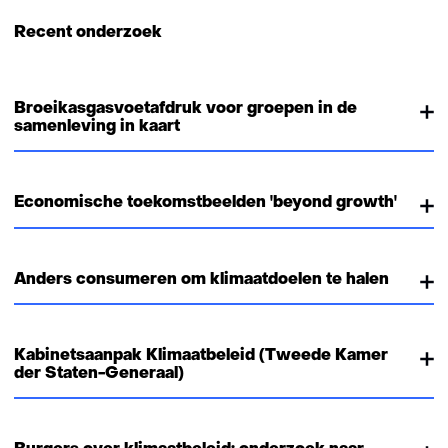
v
Recent onderzoek
e
r
w
Broeikasgasvoetafdruk voor groepen in de
i
samenleving in kaart
j
s
t
Economische toekomstbeelden 'beyond growth'
n
a
a
Anders consumeren om klimaatdoelen te halen
r
e
e
Kabinetsaanpak Klimaatbeleid (Tweede Kamer
n
der Staten-Generaal)
a
n
d