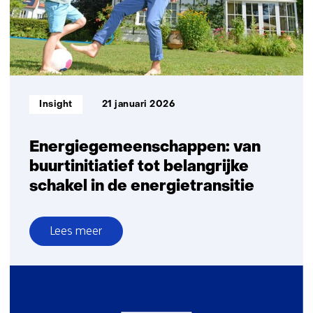
Informatietype:
Insight
21 januari 2026
Energiegemeenschappen: van
buurtinitiatief tot belangrijke
schakel in de energietransitie
Lees meer
over
Energiegemeenschappen:
van
buurtinitiatief