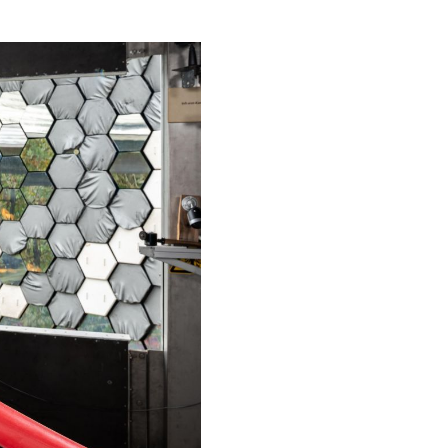
Klik
voor
een
vergroting
(afbeelding:
Technologie
SPOTLIGHT)