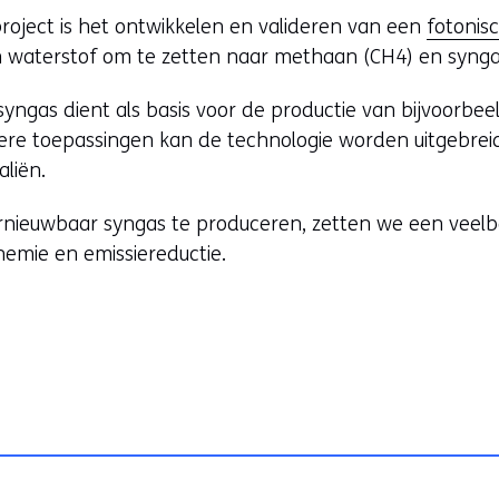
n
roject is het ontwikkelen en valideren van een
fotonis
s
 waterstof om te zetten naar methaan (CH4) en synga
t
e
yngas dient als basis voor de productie van bijvoorbe
r
re toepassingen kan de technologie worden uitgebreid
)
aliën.
(
v
nieuwbaar syngas te produceren, zetten we een veelb
e
hemie en emissiereductie.
r
w
i
j
s
t
n
a