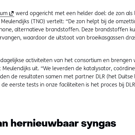
(
ium
werd opgericht met een helder doel: de zon als
o
 Meulendijks (TNO) vertelt: “De zon helpt bij de omzet
p
chone, alternatieve brandstoffen. Deze brandstoffen ku
e
ervangen, waardoor de uitstoot van broeikasgassen dra
n
t
agelijkse activiteiten van het consortium en brengen 
i
t Meulendijks uit. “We leverden de katalysator, coörd
n
den de resultaten samen met partner DLR (het Duitse 
n
e eerste tests in onze faciliteiten is het proces bij DL
i
e
u
w
v
an hernieuwbaar syngas
e