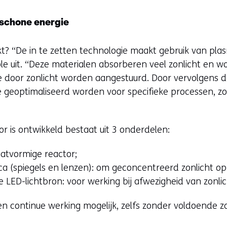
a
r
 schone energie
e
e
t? “De in te zetten technologie maakt gebruik van pla
n
cole uit. “Deze materialen absorberen veel zonlicht en w
a
 door zonlicht worden aangestuurd. Door vervolgens de
n
 geoptimaliseerd worden voor specifieke processen, zo
d
e
r
r is ontwikkeld bestaat uit 3 onderdelen:
e
atvormige reactor;
w
ca (spiegels en lenzen): om geconcentreerd zonlicht op 
e
e LED-lichtbron: voor werking bij afwezigheid van zonlic
b
s
n continue werking mogelijk, zelfs zonder voldoende zo
i
t