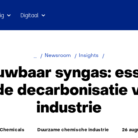
Ga
ig
Digitaal
naar
inhoud
Hernieuwbaa
Newsroom
Insights
syngas:
uwbaar syngas: ess
essentieel
voor
de decarbonisatie 
de
decarbonisat
industrie
van
de
industrie
-Chemicals
Duurzame chemische industrie
26 aug