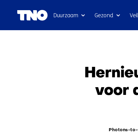
Duurzaam
Gezond
Veil
Hernie
voor 
Thema:
Photons-to