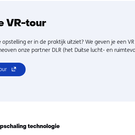
e VR-tour
opstelling er in de praktijk uitziet? We geven je een VR
eoven onze partner DLR (het Duitse lucht- en ruimtev
(opent
our
in
nieuw
venster)
(verwijst
naar
een
andere
pschaling technologie
website)