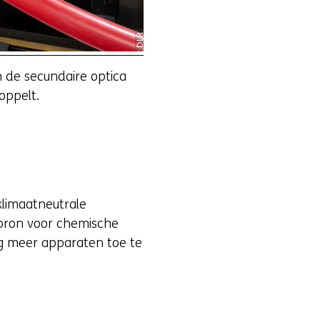
n de secundaire optica
oppelt.
klimaatneutrale
iebron voor chemische
g meer apparaten toe te