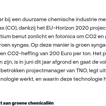
er bij een duurzame chemische industrie met
as (CO), dankzij het EU-Horizon 2020 proje
um benut zonlicht en fotonica om CO2 en 
roen syngas. Op deze manier is groen syngas
 een CO2-heffing van 200 Euro per ton. Het p
zijn, is in juni dit jaar afgrond en gaat de v
 betrokken projectmanager van TNO, legt ui
ologie werkt, en waarin deze technologie h
 aan groene chemicaliën