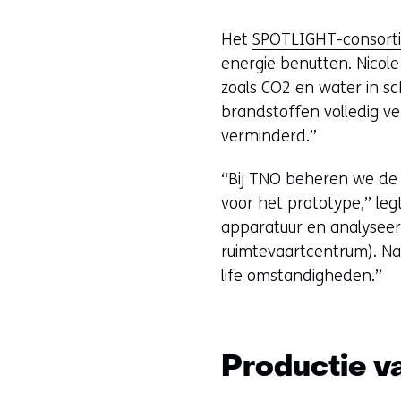
Het
SPOTLIGHT-consort
energie benutten. Nicole
zoals CO2 en water in s
brandstoffen volledig v
verminderd.”
“Bij TNO beheren we de d
voor het prototype,” leg
apparatuur en analyseer
ruimtevaartcentrum). Na d
life omstandigheden.”
Productie v