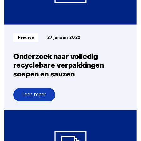
2
nieuwe
P4G
projecten
Informatietype:
Nieuws
27 januari 2022
Onderzoek naar volledig
recyclebare verpakkingen
soepen en sauzen
Lees meer
over
Onderzoek
naar
volledig
recyclebare
verpakkingen