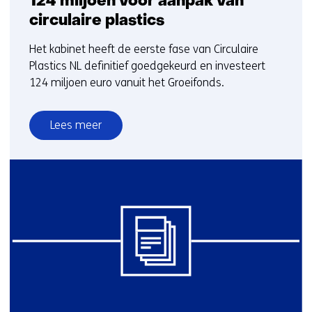
124 miljoen voor aanpak van
circulaire plastics
Het kabinet heeft de eerste fase van Circulaire
Plastics NL definitief goedgekeurd en investeert
124 miljoen euro vanuit het Groeifonds.
Lees meer
over
124
miljoen
voor
aanpak
van
circulaire
plastics