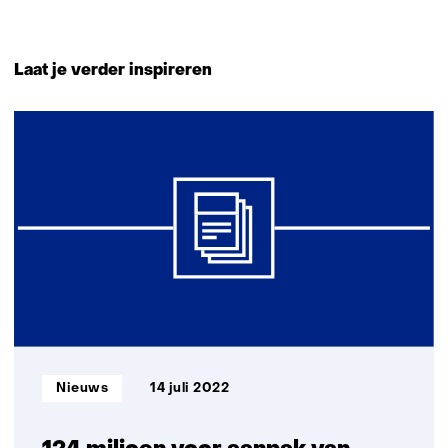
Terug
naar
Laat je verder inspireren
navigatie
(Neem
9
contact
resultaten,
met
getoond
ons
6
op)
t/m
9
Informatietype:
Nieuws
14 juli 2022