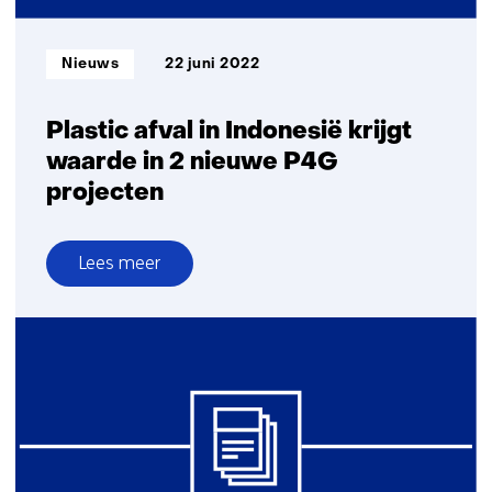
Informatietype:
Nieuws
22 juni 2022
Plastic afval in Indonesië krijgt
waarde in 2 nieuwe P4G
projecten
Lees meer
over
Plastic
afval
in
Indonesië
krijgt
waarde
in