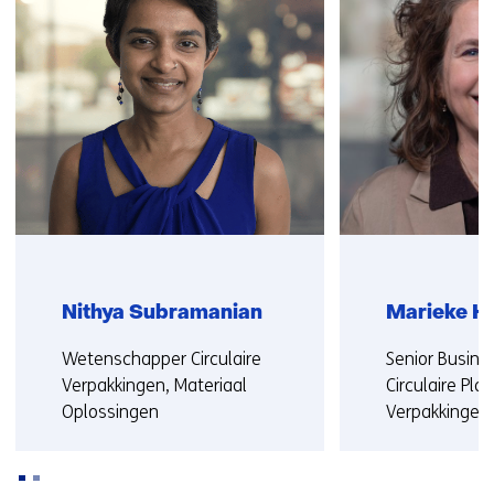
contact
met
ons
op)
Nithya Subramanian
Marieke H
Functie:
Functie:
Wetenschapper Circulaire
Senior Busine
Verpakkingen, Materiaal
Circulaire Plas
Oplossingen
Verpakkingen
Meer over Nithya
Meer over Mar