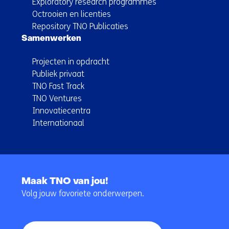
Exploratory research programmes
Octrooien en licenties
Repository TNO Publicaties
Samenwerken
Projecten in opdracht
Publiek privaat
TNO Fast Track
TNO Ventures
Innovatiecentra
Internationaal
Terug
naar
Maak TNO van jou!
navigatie
Volg jouw favoriete onderwerpen.
(Hoofdnavigatie)