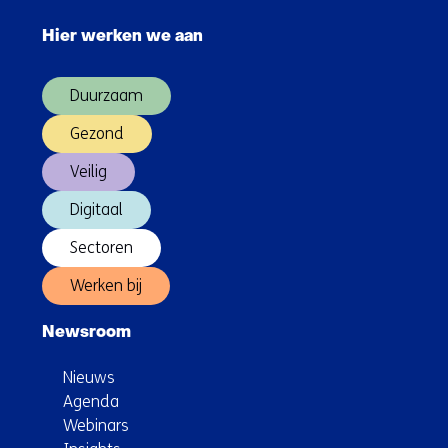
Plastics
navigatie
Recycling
Hier werken we aan
over
(Hoofdnavigatie)
Duurzaam
Gezond
Veilig
Digitaal
Sectoren
Werken bij
Newsroom
Nieuws
Agenda
Webinars