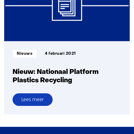
soepen
en
sauzen
Informatietype:
Nieuws
4 februari 2021
Nieuw: Nationaal Platform
Plastics Recycling
Lees meer
over
Nieuw:
Nationaal
Platform
Sla