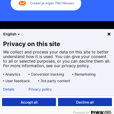
Creëer je eigen TNO Nieuws
English
Privacy on this site
We collect and process your data on this site to better
Cookies
understand how it is used. You can give your consent
Privacy statement
to all or selected purposes, or you can decline them all.
Toegankelijkheid
For more information, see our privacy policy.
Disclaimer
Analytics
Conversion tracking
Remarketing
Algemene voorwaarden
User feedback
3rd party content
Geselecteerde
NL
Details
Privacy policy
taal:
Accept all
Decline all
Powered by