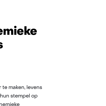
nemieke
s
er te maken, levens
 hun stempel op
Annemieke