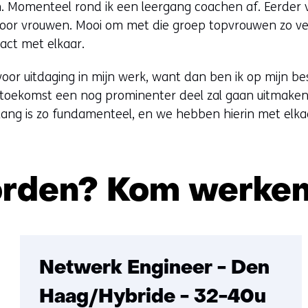
n. Momenteel rond ik een leergang coachen af. Eerder 
voor vrouwen. Mooi om met die groep topvrouwen zo ve
act met elkaar.
n voor uitdaging in mijn werk, want dan ben ik op mijn be
 toekomst een nog prominenter deel zal gaan uitmake
lang is zo fundamenteel, en we hebben hierin met elkaa
orden? Kom werken
Sla
navigatie
over
Netwerk Engineer - Den
(Ook
Haag/Hybride - 32-40u
tijdmaker