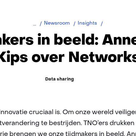
Tijdmakers
Newsroom
Insights
in
kers in beeld: An
beeld:
Annemieke
Kips over Network
Kips
Thema:
Data sharing
n innovatie cruciaal is. Om onze wereld veilig
tverandering te bestrijden. TNO’ers drukken
serie brengen we onze tijdmakers in beeld. 