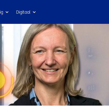
Ga
ig
Digitaal
naar
inhoud