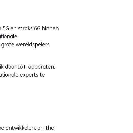
n 5G en straks 6G binnen
ationale
en grote wereldspelers
ik door IoT-apparaten.
tionale experts te
 me ontwikkelen, on-the-