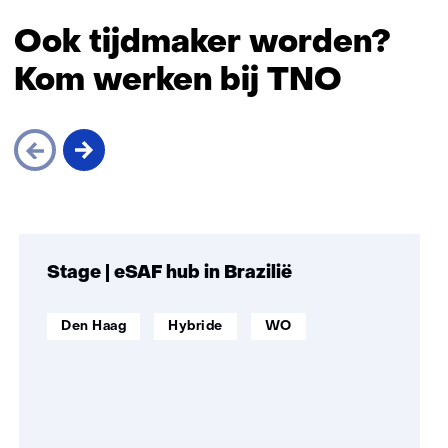
Ook tijdmaker worden?
Kom werken bij TNO
Sla
navigatie
over
Stage | eSAF hub in Brazilië
(Ook
tijdmaker
werklocatie:
Werken
Opleidingsniveau:
Den Haag
Hybride
WO
worden?
op
Kom
afstand:
werken
bij
TNO)