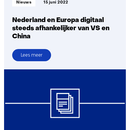
Informatietype:
Nieuws
15 juni 2022
Nederland en Europa digitaal
steeds afhankelijker van VS en
China
Lees meer
over
Nederland
en
Europa
digitaal
steeds
afhankelijker
van
VS
en