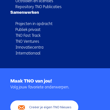
Octrooien en licenties
Repository TNO Publicaties
Samenwerken
Projecten in opdracht
Publiek privaat
TNO Fast Track
TNO Ventures
Innovatiecentra
Internationaal
Terug
naar
Maak TNO van jou!
navigatie
Volg jouw favoriete onderwerpen.
(Hoofdnavigatie)
Creëer je eigen TNO Nieuws