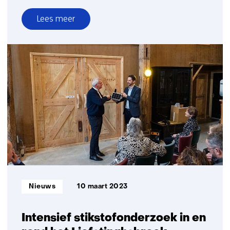
Lees meer
over
Centre
of
Excellence
for
Data
Sharing
and
Cloud
van
start
Informatietype:
Nieuws
10 maart 2023
Intensief stikstofonderzoek in en