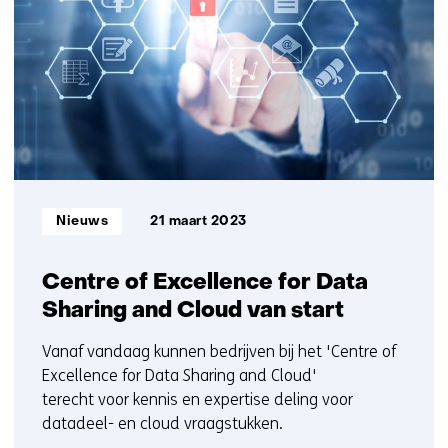
getoond
ons
6
op)
t/m
10
Informatietype:
Nieuws
21 maart 2023
Centre of Excellence for Data
Sharing and Cloud van start
Vanaf vandaag kunnen bedrijven bij het 'Centre of
Excellence for Data Sharing and Cloud'
terecht voor kennis en expertise deling voor
datadeel- en cloud vraagstukken.