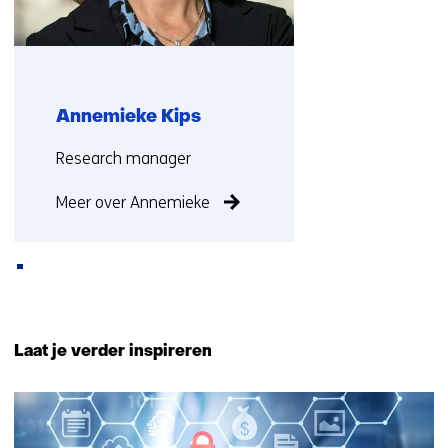
Annemieke Kips
Functie:
Research manager
Meer over Annemieke
Terug
naar
Laat je verder inspireren
navigatie
(Neem
14
contact
resultaten,
met