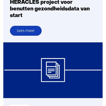
HERACLES project voor
benutten gezondheidsdata van
start
Lees meer
over
HERACLES
project
voor
benutten
gezondheidsdata
van
start