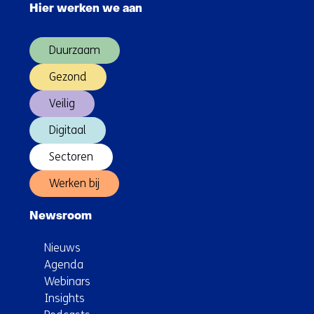
ambulances
Hier werken we aan
over
(Hoofdnavigatie)
Duurzaam
Gezond
Veilig
Digitaal
Sectoren
Werken bij
Newsroom
Nieuws
Agenda
Webinars
Insights