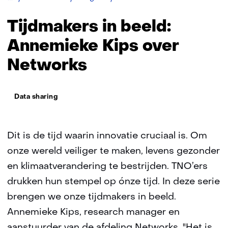
in
beeld:
Tijdmakers in beeld:
Annemieke
Kips
Annemieke Kips over
Networks
Thema:
Data sharing
Dit is de tijd waarin innovatie cruciaal is. Om
onze wereld veiliger te maken, levens gezonder
en klimaatverandering te bestrijden. TNO’ers
drukken hun stempel op ónze tijd. In deze serie
brengen we onze tijdmakers in beeld.
Annemieke Kips, research manager en
aanstuurder van de afdeling Networks. "Het is