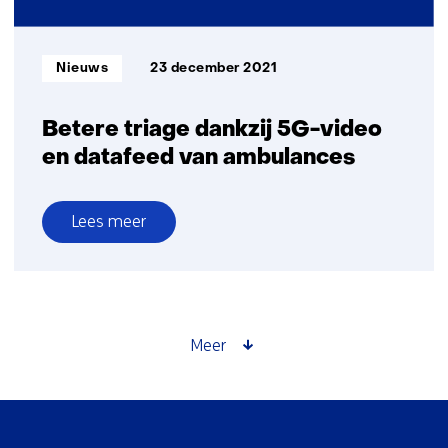
China
Informatietype:
Nieuws
23 december 2021
Betere triage dankzij 5G-video
en datafeed van ambulances
Lees meer
over
Betere
triage
dankzij
5G-
Meer
video
en
datafeed
Sla
van
navigatie