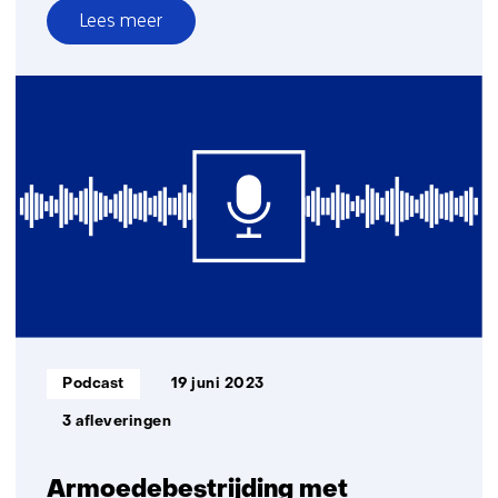
Lees meer
over
Data
spaces
in
de
zorg
Informatietype:
Podcast
19 juni 2023
3 afleveringen
Armoedebestrijding met