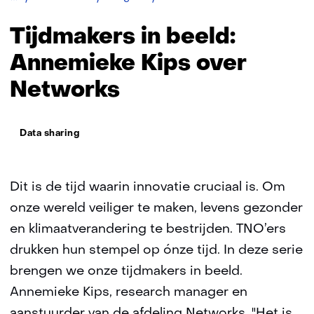
in
beeld:
Tijdmakers in beeld:
Annemieke
Kips
Annemieke Kips over
Networks
Thema:
Data sharing
Dit is de tijd waarin innovatie cruciaal is. Om
onze wereld veiliger te maken, levens gezonder
en klimaatverandering te bestrijden. TNO’ers
drukken hun stempel op ónze tijd. In deze serie
brengen we onze tijdmakers in beeld.
Annemieke Kips, research manager en
aanstuurder van de afdeling Networks. "Het is