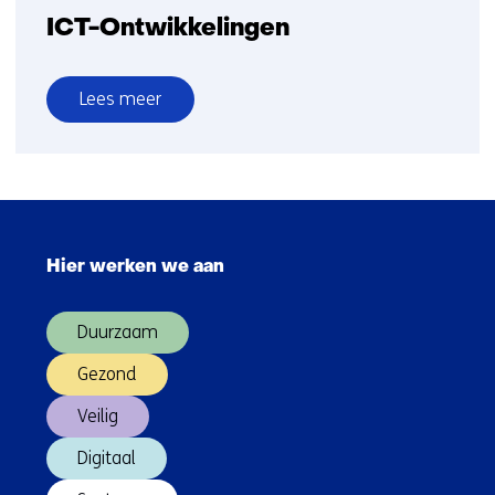
ICT-Ontwikkelingen
Lees meer
over
ICT-
Ontwikkelingen
Sla
navigatie
Hier werken we aan
over
(Hoofdnavigatie)
Duurzaam
Gezond
Veilig
Digitaal