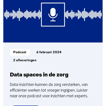
getoond
ons
1
op)
t/m
3
Informatietype:
Podcast
6 februari 2024
2 afleveringen
Data spaces in de zorg
Data-inzichten kunnen de zorg versterken, van
efficiënter werken tot vroeger ingrijpen. Luister
naar onze podcast voor inzichten met experts.