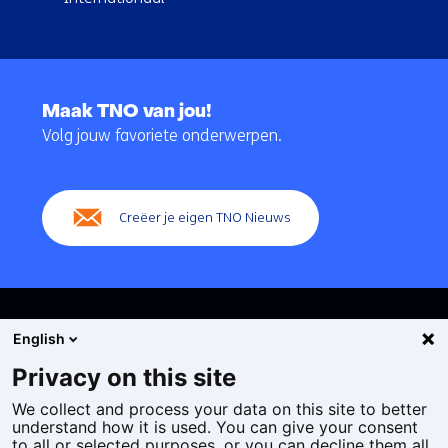
Terug
naar
Maak TNO van jou!
navigatie
Volg jouw favoriete onderwerpen.
(Hoofdnavigatie)
Creëer je eigen TNO Nieuws
English
Privacy on this site
We collect and process your data on this site to better
Cookies
understand how it is used. You can give your consent
Privacy statement
to all or selected purposes, or you can decline them all.