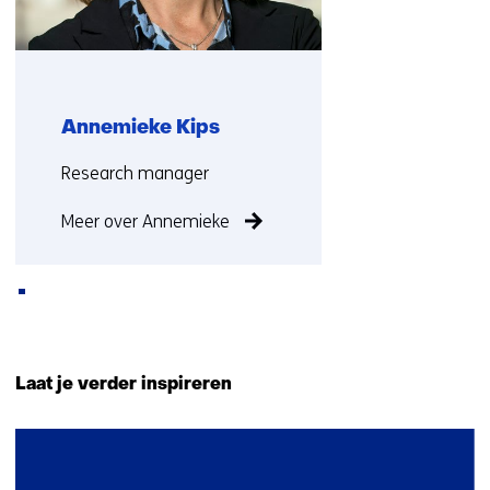
Annemieke Kips
Functie:
Research manager
Meer over Annemieke
Terug
naar
Laat je verder inspireren
navigatie
(Neem
3
contact
resultaten,
met