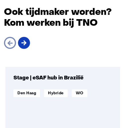
Ook tijdmaker worden?
Kom werken bij TNO
Sla
navigatie
over
Stage | eSAF hub in Brazilië
(Ook
tijdmaker
werklocatie:
Werken
Opleidingsniveau:
Den Haag
Hybride
WO
worden?
op
Kom
afstand:
werken
bij
TNO)