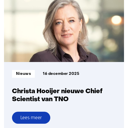
in
de
media
2025
Informatietype:
Nieuws
16 december 2025
Christa Hooijer nieuwe Chief
Scientist van TNO
Lees meer
over