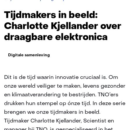
in
beeld:
Tijdmakers in beeld:
Charlotte
Kjellander
Charlotte Kjellander over
draagbare elektronica
Thema:
Digitale samenleving
Dit is de tijd waarin innovatie cruciaal is. Om
onze wereld veiliger te maken, levens gezonder
en klimaatverandering te bestrijden. TNO’ers
drukken hun stempel op ónze tijd. In deze serie
brengen we onze tijdmakers in beeld.
Tijdmaker Charlotte Kjellander, Scientist en
manager bij TNO, is gespecialiseerd in het