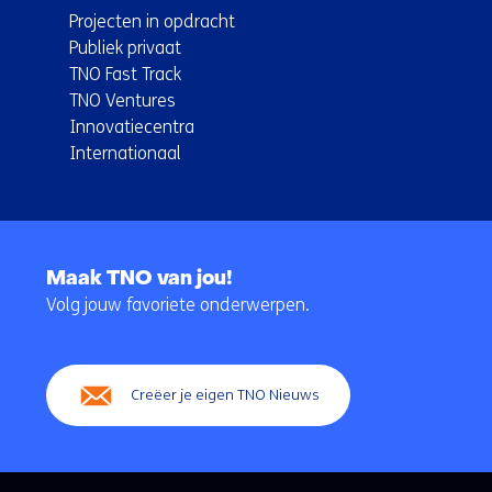
Projecten in opdracht
Publiek privaat
TNO Fast Track
TNO Ventures
Innovatiecentra
Internationaal
Terug
naar
Maak TNO van jou!
navigatie
Volg jouw favoriete onderwerpen.
(Hoofdnavigatie)
Creëer je eigen TNO Nieuws