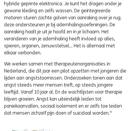
hybride geprinte elektronica. Je kunt het dragen onder je
v
gewone kleding en zelfs wassen. De geïntegreerde
e
motoren sturen zachte golven van aanraking over je rug;
r
deze ondersteunen je bij ademhalingsoefeningen. De
w
aanraking haalt je uit je hoofd en in je lichaam. Het
i
veranderen van je ademhaling heeft invloed op alles,
j
spieren, organen, zenuwstelsel... Het is allemaal met
s
elkaar verbonden.
t
n
We werken samen met therapeutenorganisaties in
a
Nederland, die dit jaar een pilot opzetten met jongeren die
a
lijden aan angststoornissen. Onderzoeken tonen aan dat
r
angst steeds meer mensen treft, op steeds jongere
e
leeftijd. Vanaf 10 jaar al. En de wachtlijsten voor therapie
e
blijven groeien. Angst kan uiteindelijk leiden tot
n
paniekaanvallen, sociaal isolement en er zelfs toe leiden
a
dat mensen zichzelf pijn doen of suïcidaal worden."
n
d