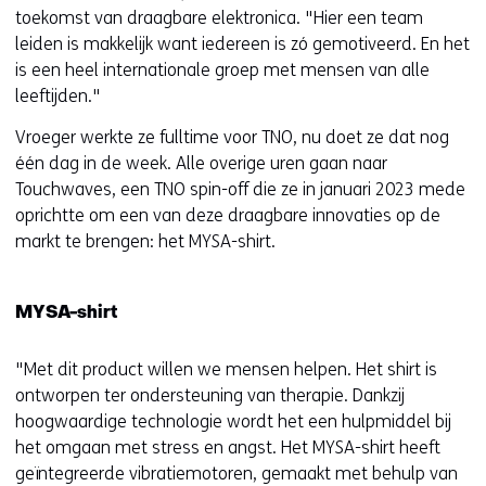
e
toekomst van draagbare elektronica. "Hier een team
n
leiden is makkelijk want iedereen is zó gemotiveerd. En het
t
is een heel internationale groep met mensen van alle
i
leeftijden."
n
Vroeger werkte ze fulltime voor TNO, nu doet ze dat nog
n
één dag in de week. Alle overige uren gaan naar
i
Touchwaves, een TNO spin-off die ze in januari 2023 mede
e
oprichtte om een van deze draagbare innovaties op de
u
markt te brengen: het MYSA-shirt.
w
v
e
MYSA-shirt
n
s
"Met dit product willen we mensen helpen. Het shirt is
t
ontworpen ter ondersteuning van therapie. Dankzij
e
hoogwaardige technologie wordt het een hulpmiddel bij
r
het omgaan met stress en angst. Het MYSA-shirt heeft
)
geïntegreerde vibratiemotoren, gemaakt met behulp van
(