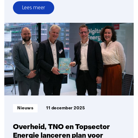
Lees meer
over
Cijfers
achter
Rapport
Wennink:
Nederland
zakt
weg
op
technologiegebied
Informatietype:
Nieuws
11 december 2025
Overheid, TNO en Topsector
Energie lanceren plan voor