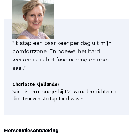
e
r
e
w
e
b
"Ik stap een paar keer per dag uit mijn
s
comfortzone. En hoewel het hard
i
t
werken is, is het fascinerend en nooit
e
saai."
)
Charlotte Kjellander
Scientist en manager bij TNO & medeoprichter en
directeur van startup Touchwaves
Hersenvliesontsteking