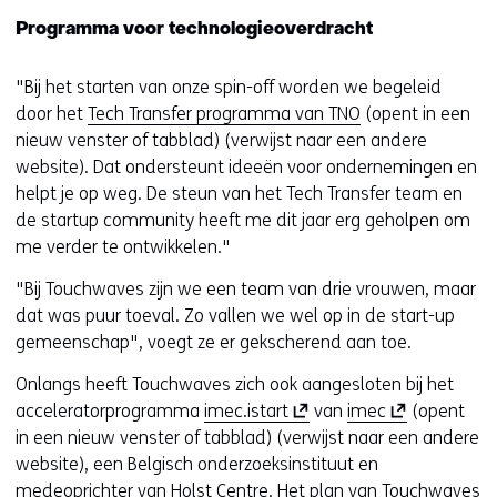
Programma voor technologieoverdracht
"Bij het starten van onze spin-off worden we begeleid
door het
Tech Transfer programma van TNO
(opent in een
nieuw venster of tabblad) (verwijst naar een andere
website). Dat ondersteunt ideeën voor ondernemingen en
helpt je op weg. De steun van het Tech Transfer team en
de startup community heeft me dit jaar erg geholpen om
me verder te ontwikkelen."
"Bij Touchwaves zijn we een team van drie vrouwen, maar
dat was puur toeval. Zo vallen we wel op in de start-up
gemeenschap", voegt ze er gekscherend aan toe.
Onlangs heeft Touchwaves zich ook aangesloten bij het
(
(
acceleratorprogramma
imec.istart
van
imec
(opent
o
o
in een nieuw venster of tabblad) (verwijst naar een andere
p
p
website), een Belgisch onderzoeksinstituut en
e
e
medeoprichter van Holst Centre. Het plan van Touchwaves