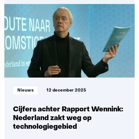
Christa
Hooijer
nieuwe
Chief
Scientist
van
TNO
Informatietype:
Nieuws
12 december 2025
Cijfers achter Rapport Wennink:
Nederland zakt weg op
technologiegebied