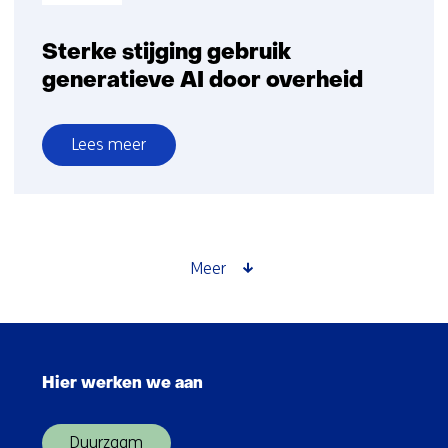
Sterke stijging gebruik
generatieve AI door overheid
Lees meer
over
Sterke
stijging
gebruik
generatieve
Meer
AI
door
overheid
Sla
navigatie
Hier werken we aan
over
(Hoofdnavigatie)
Duurzaam