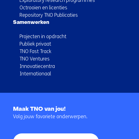
Exploratory research programmes
Octrooien en licenties
Repository TNO Publicaties
Samenwerken
Projecten in opdracht
Publiek privaat
TNO Fast Track
TNO Ventures
Innovatiecentra
Internationaal
Terug
naar
Maak TNO van jou!
navigatie
Volg jouw favoriete onderwerpen.
(Hoofdnavigatie)