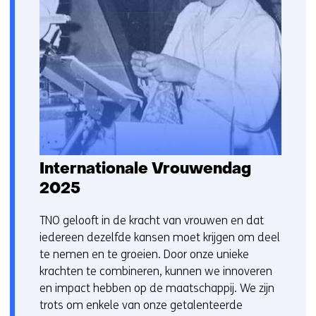
s
t
n
a
a
r
e
e
n
a
Internationale Vrouwendag
n
2025
d
e
TNO gelooft in de kracht van vrouwen en dat
r
iedereen dezelfde kansen moet krijgen om deel
e
te nemen en te groeien. Door onze unieke
w
krachten te combineren, kunnen we innoveren
e
en impact hebben op de maatschappij. We zijn
b
trots om enkele van onze getalenteerde