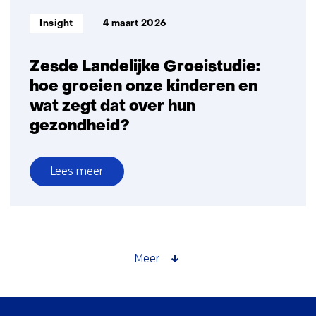
gerichte
Informatietype:
Insight
4 maart 2026
aanpak
Zesde Landelijke Groeistudie:
hoe groeien onze kinderen en
wat zegt dat over hun
gezondheid?
Lees meer
over
Zesde
Landelijke
Groeistudie:
hoe
Meer
groeien
onze
kinderen
Sla