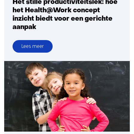
Het stille productiviteitslek: hoe
het Health@Work concept
inzicht biedt voor een gerichte
aanpak
Lees meer
over
Het
stille
productiviteitslek:
hoe
het
Health@Work
concept
inzicht
biedt
voor
een