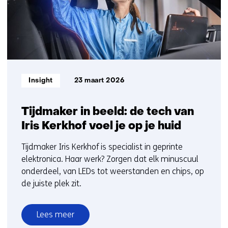
bij
15
TNO)
Informatietype:
Insight
23 maart 2026
Tijdmaker in beeld: de tech van
Iris Kerkhof voel je op je huid
Tijdmaker Iris Kerkhof is specialist in geprinte
elektronica. Haar werk? Zorgen dat elk minuscuul
onderdeel, van LEDs tot weerstanden en chips, op
de juiste plek zit.
Lees meer
over