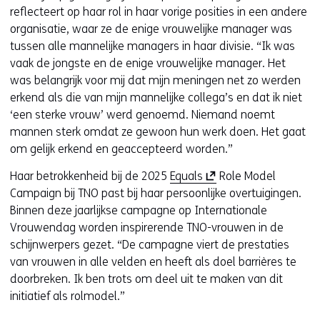
reflecteert op haar rol in haar vorige posities in een andere
organisatie, waar ze de enige vrouwelijke manager was
tussen alle mannelijke managers in haar divisie. “Ik was
vaak de jongste en de enige vrouwelijke manager. Het
was belangrijk voor mij dat mijn meningen net zo werden
erkend als die van mijn mannelijke collega’s en dat ik niet
‘een sterke vrouw’ werd genoemd. Niemand noemt
mannen sterk omdat ze gewoon hun werk doen. Het gaat
om gelijk erkend en geaccepteerd worden.”
(
Haar betrokkenheid bij de 2025
Equals
Role Model
o
Campaign bij TNO past bij haar persoonlijke overtuigingen.
p
Binnen deze jaarlijkse campagne op Internationale
e
Vrouwendag worden inspirerende TNO-vrouwen in de
n
schijnwerpers gezet. “De campagne viert de prestaties
t
van vrouwen in alle velden en heeft als doel barrières te
i
doorbreken. Ik ben trots om deel uit te maken van dit
n
initiatief als rolmodel.”
n