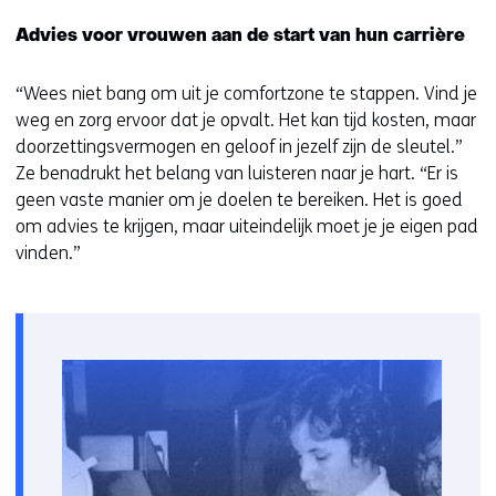
i
Advies voor vrouwen aan de start van hun carrière
e
u
“Wees niet bang om uit je comfortzone te stappen. Vind je
w
weg en zorg ervoor dat je opvalt. Het kan tijd kosten, maar
v
doorzettingsvermogen en geloof in jezelf zijn de sleutel.”
e
Ze benadrukt het belang van luisteren naar je hart. “Er is
n
geen vaste manier om je doelen te bereiken. Het is goed
s
om advies te krijgen, maar uiteindelijk moet je je eigen pad
t
vinden.”
e
r
)
(
v
e
r
w
i
j