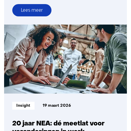
Lees meer
over
In
de
toekomst
komt
onze
elektronica
gewoon
uit
de
printer
Informatietype:
Insight
19 maart 2026
20 jaar NEA: dé meetlat voor