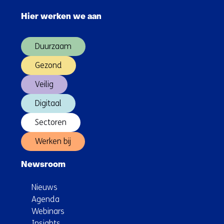
en
navigatie
wat
Hier werken we aan
over
zegt
(Hoofdnavigatie)
dat
Duurzaam
over
hun
Gezond
gezondheid?
Veilig
Digitaal
Sectoren
Werken bij
Newsroom
Nieuws
Agenda
Webinars
Insights