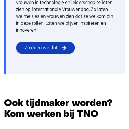
s
vrouwen in technologie en leiderschap te laten
i
zien op Internationale Vrouwendag. Zo laten
t
we meisjes en vrouwen zien dat ze welkom zijn
e
in deze rollen. Laten we blijven inspireren en
)
innoveren!
Zo doen we dat
Ook tijdmaker worden?
Kom werken bij TNO
Sla