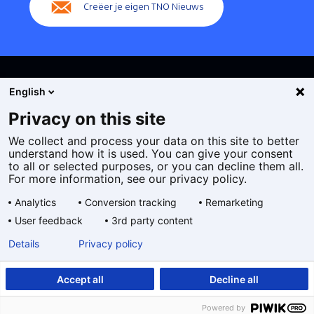
Creëer je eigen TNO Nieuws
English
Privacy on this site
We collect and process your data on this site to better
Cookies
understand how it is used. You can give your consent
Privacy statement
to all or selected purposes, or you can decline them all.
Toegankelijkheid
For more information, see our privacy policy.
Disclaimer
Analytics
Conversion tracking
Remarketing
Algemene voorwaarden
User feedback
3rd party content
Geselecteerde
NL
Details
Privacy policy
taal:
Accept all
Decline all
Powered by