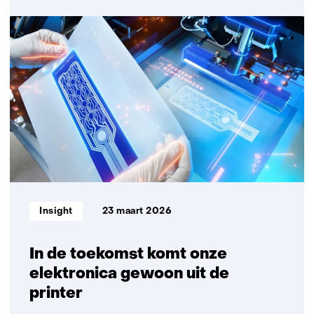
Tijdmaker
in
beeld:
de
tech
van
Iris
Kerkhof
voel
je
op
je
Informatietype:
Insight
23 maart 2026
huid
In de toekomst komt onze
elektronica gewoon uit de
printer