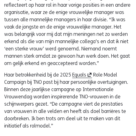
reflecteert op haar rol in haar vorige posities in een andere
organisatie, waar ze de enige vrouwelijke manager was
tussen alle mannelijke managers in haar divisie. “Ik was
vaak de jongste en de enige vrouwelijke manager. Het
was belangrijk voor mij dat mijn meningen net zo werden
erkend als die van mijn mannelijke collega’s en dat ik niet
‘een sterke vrouw’ werd genoemd. Niemand noemt
mannen sterk omdat ze gewoon hun werk doen. Het gaat
om gelijk erkend en geaccepteerd worden.”
(
Haar betrokkenheid bij de 2025
Equals
Role Model
o
Campaign bij TNO past bij haar persoonlijke overtuigingen.
p
Binnen deze jaarlijkse campagne op Internationale
e
Vrouwendag worden inspirerende TNO-vrouwen in de
n
schijnwerpers gezet. “De campagne viert de prestaties
t
van vrouwen in alle velden en heeft als doel barrières te
i
doorbreken. Ik ben trots om deel uit te maken van dit
n
initiatief als rolmodel.”
n