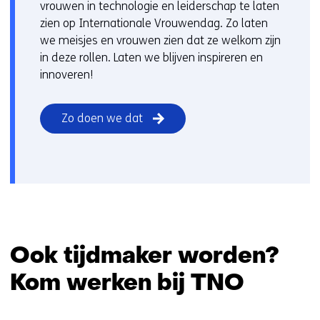
s
vrouwen in technologie en leiderschap te laten
i
zien op Internationale Vrouwendag. Zo laten
t
we meisjes en vrouwen zien dat ze welkom zijn
e
in deze rollen. Laten we blijven inspireren en
)
innoveren!
Zo doen we dat
Ook tijdmaker worden?
Kom werken bij TNO
Sla