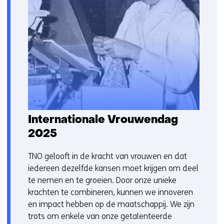
s
t
n
a
a
r
e
e
n
a
Internationale Vrouwendag
n
2025
d
e
TNO gelooft in de kracht van vrouwen en dat
r
iedereen dezelfde kansen moet krijgen om deel
e
te nemen en te groeien. Door onze unieke
w
krachten te combineren, kunnen we innoveren
e
en impact hebben op de maatschappij. We zijn
b
trots om enkele van onze getalenteerde