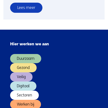
Lees meer
over
Innovatie
en
groei
Sla
door
navigatie
een
Hier werken we aan
over
sterke
(Hoofdnavigatie)
leercultuur
Duurzaam
Gezond
Veilig
Digitaal
Sectoren
Werken bij