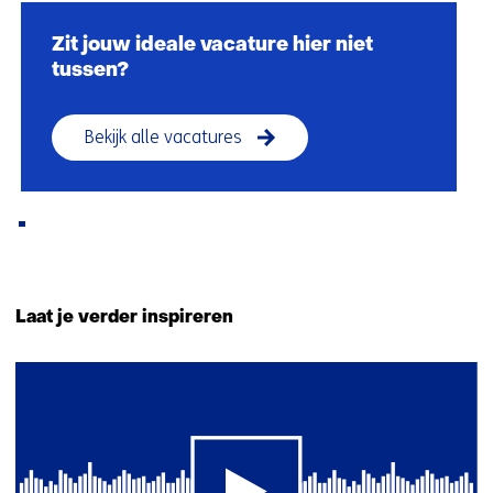
navigatie
over
Zit jouw ideale vacature hier niet
(Ook
tussen?
tijdmaker
worden?
Bekijk alle vacatures
Kom
werken
bij
TNO)
Terug
naar
Laat je verder inspireren
navigatie
(Ook
1
tijdmaker
resultaat
worden?
Kom
werken