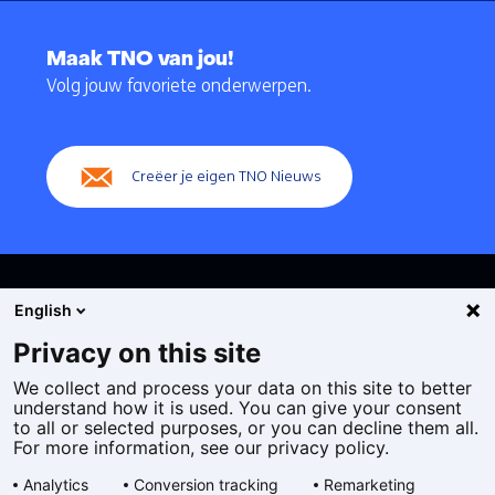
Terug
naar
Maak TNO van jou!
navigatie
Volg jouw favoriete onderwerpen.
(Hoofdnavigatie)
Creëer je eigen TNO Nieuws
English
Privacy on this site
We collect and process your data on this site to better
Cookies
understand how it is used. You can give your consent
Privacy statement
to all or selected purposes, or you can decline them all.
Toegankelijkheid
For more information, see our privacy policy.
Disclaimer
Analytics
Conversion tracking
Remarketing
Algemene voorwaarden