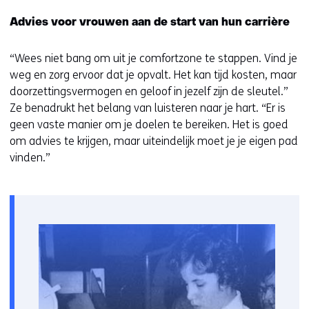
i
Advies voor vrouwen aan de start van hun carrière
e
u
“Wees niet bang om uit je comfortzone te stappen. Vind je
w
weg en zorg ervoor dat je opvalt. Het kan tijd kosten, maar
v
doorzettingsvermogen en geloof in jezelf zijn de sleutel.”
e
Ze benadrukt het belang van luisteren naar je hart. “Er is
n
geen vaste manier om je doelen te bereiken. Het is goed
s
om advies te krijgen, maar uiteindelijk moet je je eigen pad
t
vinden.”
e
r
)
(
v
e
r
w
i
j