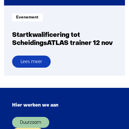
nov
Informatietype:
Evenement
Startkwalificering tot
ScheidingsATLAS trainer 12 nov
Lees meer
over
Startkwalificering
tot
ScheidingsATLAS
Sla
trainer
navigatie
12
Hier werken we aan
over
nov
(Hoofdnavigatie)
Duurzaam