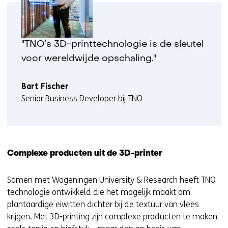
worden
u
toegestaan
r
of
w
geweigerd.
i
"TNO’s 3D-printtechnologie is de sleutel
j
voor wereldwijde opschaling."
z
i
Bart Fischer
g
Senior Business Developer bij TNO
e
n
Complexe producten uit de 3D-printer
Samen met Wageningen University & Research heeft TNO
technologie ontwikkeld die het mogelijk maakt om
plantaardige eiwitten dichter bij de textuur van vlees
krijgen. Met 3D-printing zijn complexe producten te maken