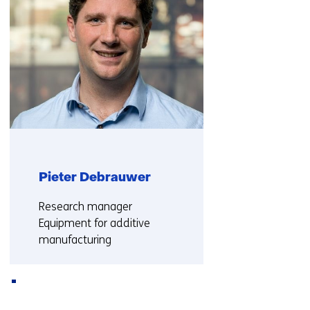
met
ons
op)
Pieter Debrauwer
Functie:
Research manager
Equipment for additive
manufacturing
Meer over Pieter