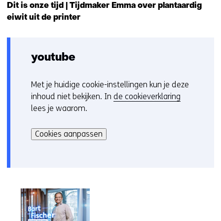
Dit is onze tijd | Tijdmaker Emma over plantaardig
eiwit uit de printer
youtube
Met je huidige cookie-instellingen kun je deze
C
inhoud niet bekijken. In
de cookieverklaring
o
lees je waarom.
o
Hier
k
kan
i
Cookies aanpassen
het
e
gebruik
v
van
o
cookies
o
op
r
deze
k
website
e