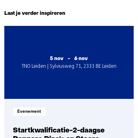
Terug
naar
Laat je verder inspireren
navigatie
(Neem
2
contact
resultaten,
met
getoond
ons
1
op)
t/m
5 nov
-
6 nov
Startdatum
Locatie
TNO Leiden | Sylviusweg 71, 2333 BE Leiden
2
:
:
Informatietype:
Evenement
Startkwalificatie-2-daagse