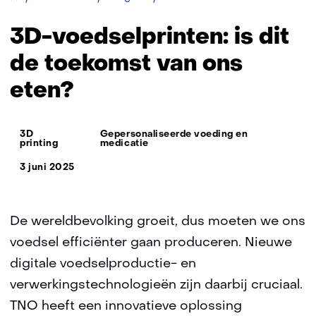
voedselprinten:
is
3D-voedselprinten: is dit
dit
de
de toekomst van ons
toekomst
eten?
van
ons
eten?
Thema:
3D
Gepersonaliseerde voeding en
printing
medicatie
3 juni 2025
De wereldbevolking groeit, dus moeten we ons
voedsel efficiënter gaan produceren. Nieuwe
digitale voedselproductie- en
verwerkingstechnologieën zijn daarbij cruciaal.
TNO heeft een innovatieve oplossing