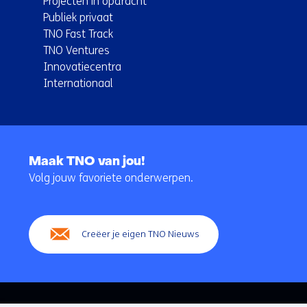
Projecten in opdracht
Publiek privaat
TNO Fast Track
TNO Ventures
Innovatiecentra
Internationaal
Terug
naar
Maak TNO van jou!
navigatie
Volg jouw favoriete onderwerpen.
(Hoofdnavigatie)
Creëer je eigen TNO Nieuws