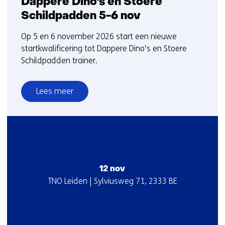
Dappere Dino's en Stoere
Schildpadden 5-6 nov
Op 5 en 6 november 2026 start een nieuwe
startkwalificering tot Dappere Dino’s en Stoere
Schildpadden trainer.
Lees meer
over
Startkwalificatie-
2-
daagse
Dappere
Dino's
12 nov
en
Startdatum
Locatie
TNO Leiden | Sylviusweg 71, 2333 BE
Stoere
:
:
Schildpadden
5-
6