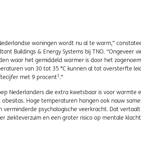
 Nederlandse woningen wordt nu al te warm,” constate
ltant Buildings & Energy Systems bij TNO. “Ongeveer v
ieden waar het gemiddeld warmer is door het zogenoemd
eraturen van 30 tot 35 °C kunnen al tot oversterfte leid
1
tecijfer met 9 procent
."
oep Nederlanders die extra kwetsbaar is voor warmte
 obesitas. Hoge temperaturen hangen ook nauw samen
 verminderde psychologische veerkracht. Dat vertaalt 
eer ziekteverzuim en een groter risico op mentale klach