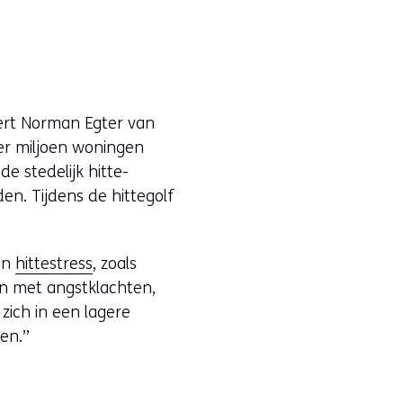
ert Norman Egter van
ier miljoen woningen
e stedelijk hitte-
en. Tijdens de hittegolf
 en
hittestress
, zoals
 met angstklachten,
zich in een lagere
ten.”