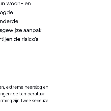
hun woon- en
oogde
minderde
apsgewijze aanpak
jen de risico’s
en, extreme neerslag en
ngen: de temperatuur
ming zijn twee serieuze