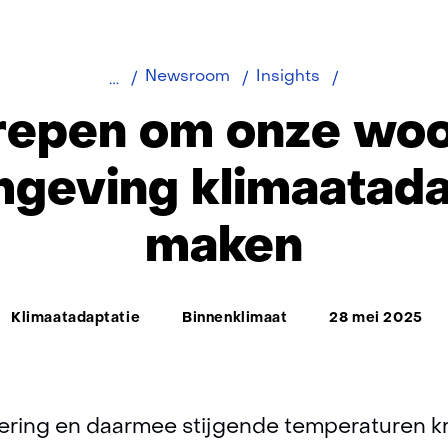
6
Newsroom
Insights
ingrepen
grepen om onze woo
om
onze
geving klimaatadap
woon-
en
maken
werkomgevin
klimaatadapti
te
Thema:
maken
Klimaatadaptatie
Binnenklimaat
28 mei 2025
ering en daarmee stijgende temperaturen k