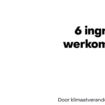
6 in
werkom
Door klimaatverand