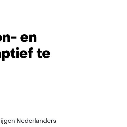
n- en
tief te
g
ef
rijgen Nederlanders