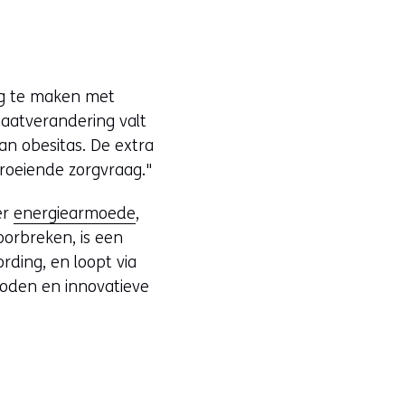
ng te maken met
maatverandering valt
n obesitas. De extra
groeiende zorgvraag."
er
energiearmoede
,
orbreken, is een
rding, en loopt via
oden en innovatieve