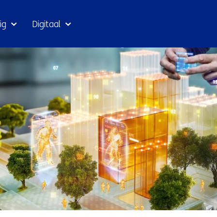
Ga
ig
Digitaal
naar
inhoud