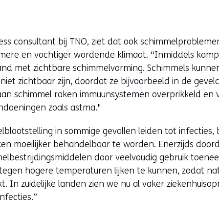
ss consultant bij TNO, ziet dat ook schimmelproblem
ere en vochtiger wordende klimaat. “Inmiddels kampt
and met zichtbare schimmelvorming. Schimmels kunne
ze niet zichtbaar zijn, doordat ze bijvoorbeeld in de geve
g aan schimmel raken immuunsystemen overprikkeld en 
andoeningen zoals astma."
lootstelling in sommige gevallen leiden tot infecties,
ijken moeilijker behandelbaar te worden. Enerzijds doord
lbestrijdingsmiddelen door veelvoudig gebruik toenee
tegen hogere temperaturen lijken te kunnen, zodat natu
. In zuidelijke landen zien we nu al vaker ziekenhuiso
nfecties.”