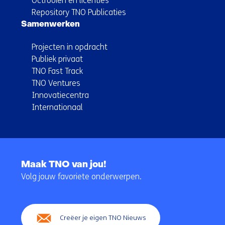
Octrooien en licenties
Repository TNO Publicaties
Samenwerken
Projecten in opdracht
Publiek privaat
TNO Fast Track
TNO Ventures
Innovatiecentra
Internationaal
Terug
naar
Maak TNO van jou!
navigatie
Volg jouw favoriete onderwerpen.
(Hoofdnavigatie)
Creëer je eigen TNO Nieuws