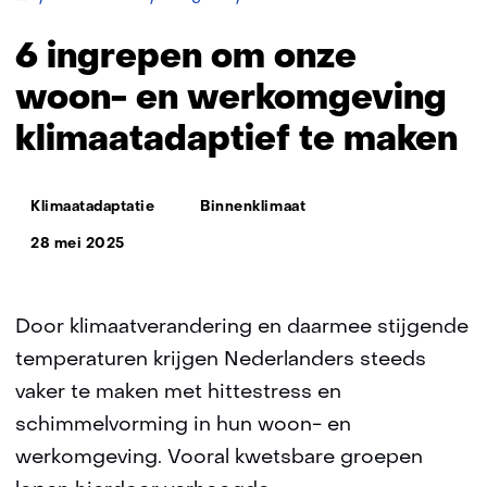
ingrepen
om
6 ingrepen om onze
onze
woon-
woon- en werkomgeving
en
klimaatadaptief te maken
werkomgeving
klimaatadaptief
te
Thema:
maken
Klimaatadaptatie
Binnenklimaat
28 mei 2025
Door klimaatverandering en daarmee stijgende
temperaturen krijgen Nederlanders steeds
vaker te maken met hittestress en
schimmelvorming in hun woon- en
werkomgeving. Vooral kwetsbare groepen