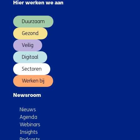
Hier werken we aan
over
(Hoofdnavigatie)
Duurzaam
Gezond
Veilig
Digitaal
Sectoren
Werken bij
Newsroom
Nieuws
Agenda
Webinars
Insights
Podcasts