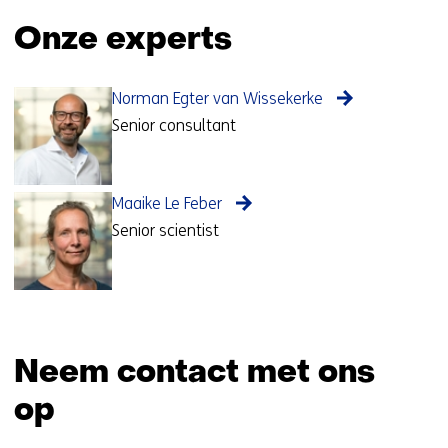
Onze experts
Norman Egter van Wissekerke
Senior consultant
Maaike Le Feber
Senior scientist
Neem contact met ons
op
Sla