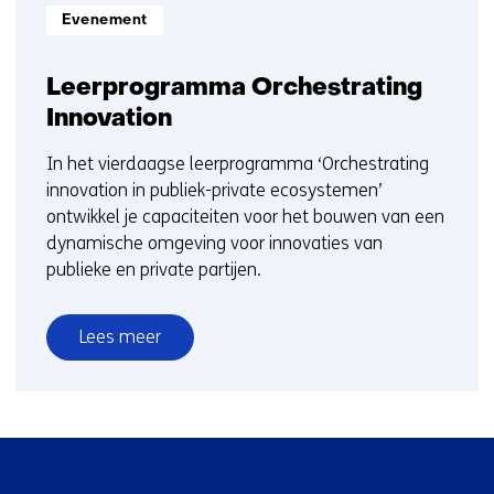
Informatietype:
Evenement
Leerprogramma Orchestrating
Innovation
In het vierdaagse leerprogramma ‘Orchestrating
innovation in publiek-private ecosystemen’
ontwikkel je capaciteiten voor het bouwen van een
dynamische omgeving voor innovaties van
publieke en private partijen.
Lees meer
over
Leerprogramma
Orchestrating
Innovation
Sla
navigatie