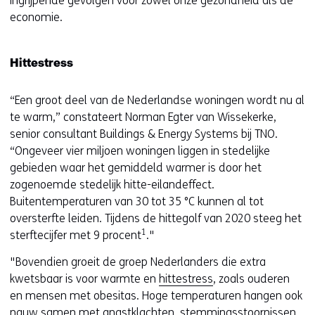
ingrijpende gevolgen voor zowel onze gezondheid als de
economie.
Hittestress
“Een groot deel van de Nederlandse woningen wordt nu al
te warm,” constateert Norman Egter van Wissekerke,
senior consultant Buildings & Energy Systems bij TNO.
“Ongeveer vier miljoen woningen liggen in stedelijke
gebieden waar het gemiddeld warmer is door het
zogenoemde stedelijk hitte-eilandeffect.
Buitentemperaturen van 30 tot 35 °C kunnen al tot
oversterfte leiden. Tijdens de hittegolf van 2020 steeg het
1
sterftecijfer met 9 procent
."
"Bovendien groeit de groep Nederlanders die extra
kwetsbaar is voor warmte en
hittestress
, zoals ouderen
en mensen met obesitas. Hoge temperaturen hangen ook
nauw samen met angstklachten, stemmingsstoornissen