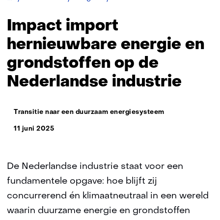
import
hernieuwbare
Impact import
energie
en
hernieuwbare energie en
grondstoffen
grondstoffen op de
op
de
Nederlandse industrie
Nederlandse
industrie
Thema:
Transitie naar een duurzaam energiesysteem
11 juni 2025
De Nederlandse industrie staat voor een
fundamentele opgave: hoe blijft zij
concurrerend én klimaatneutraal in een wereld
waarin duurzame energie en grondstoffen