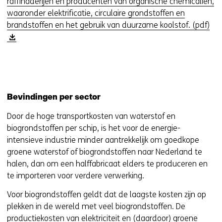
raffinaderijen en producenten van organische chemicaliën,
e
waaronder elektrificatie, circulaire grondstoffen en
u
(
brandstoffen en het gebruik van duurzame koolstof. (pdf)
w
o
v
p
e
e
n
n
s
t
t
i
Bevindingen per sector
e
n
Door de hoge transportkosten van waterstof en
r
n
biogrondstoffen per schip, is het voor de energie-
)
i
intensieve industrie minder aantrekkelijk om goedkope
e
groene waterstof of biogrondstoffen naar Nederland te
u
halen, dan om een halffabricaat elders te produceren en
w
te importeren voor verdere verwerking.
v
e
Voor biogrondstoffen geldt dat de laagste kosten zijn op
n
plekken in de wereld met veel biogrondstoffen. De
s
productiekosten van elektriciteit en (daardoor) groene