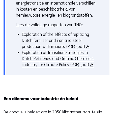
energietransitie en internationale verschillen
in kosten en beschikbaarheid van
hernieuwbare energie- en biogrondstoffen.
Lees de volledige rapporten van TNO:
Exploration of the effects of replacing
Dutch fertiliser and iron and steel
(
production with imports (PDF) (pdf)
o
Exploration of Transition Strategies in
p
Dutch Refineries and Organic Chemicals
e
(
Industry for Climate Policy (PDF) (pdf)
n
o
t
p
i
e
n
n
n
t
Een dilemma voor industrie én beleid
i
i
e
n
De opgave is helder: om in 2050 klimaatneutraal te zijn,
u
n