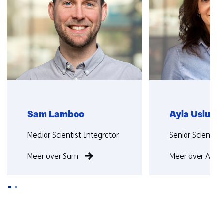
ons
op)
Sam Lamboo
Ayla Uslu
Functie:
Functie:
Medior Scientist Integrator
Senior Scienti
Meer over Sam
Meer over Ayl
Terug