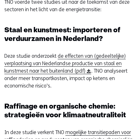
TNO voerde twee studies uit naar de toekomst van deze
sectoren in het licht van de energietransitie:
Staal en kunstmest: importeren of
verduurzamen in Nederland?
Deze studie onderzoekt
de effecten van (gedeeltelijke)
verplaatsing van Nederlandse productie van staal en
(
kunstmest naar het buitenland (pdf)
. TNO analyseert
o
onder meer transportkosten, impact op ketens en
p
economische risico’s.
e
n
Raffinage en organische chemie:
t
strategieën voor klimaatneutraliteit
i
n
n
In deze studie verkent TNO
mogelijke transitiepaden voor
i