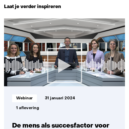
naar
Laat je verder inspireren
navigatie
(Neem
1
contact
resultaat
met
ons
op)
Informatietype:
Webinar
31 januari 2024
1 aflevering
De mens als succesfactor voor