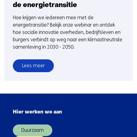
de energietransitie
Hoe krijgen we iedereen mee met de
energietransitie? Bekijk onze webinar en ontdek
hoe sociale innovatie overheden, bedrijfsleven en
burgers verbindt op weg naar een klimaatneutrale
samenleving in 2030 - 2050.
Lees meer
over
De
mens
als
Sla
succesfactor
navigatie
voor
Hier werken we aan
over
de
(Hoofdnavigatie)
energietransitie
Duurzaam