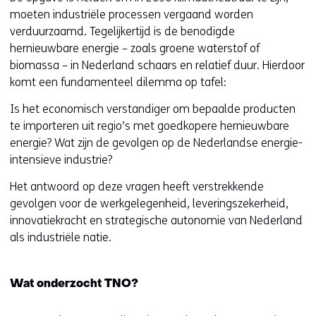
moeten industriële processen vergaand worden
w
i
verduurzaamd. Tegelijkertijd is de benodigde
v
e
hernieuwbare energie – zoals groene waterstof of
e
u
biomassa – in Nederland schaars en relatief duur. Hierdoor
n
w
komt een fundamenteel dilemma op tafel:
s
v
t
e
Is het economisch verstandiger om bepaalde producten
e
n
te importeren uit regio’s met goedkopere hernieuwbare
r
s
energie? Wat zijn de gevolgen op de Nederlandse energie-
)
t
intensieve industrie?
e
r
Het antwoord op deze vragen heeft verstrekkende
)
gevolgen voor de werkgelegenheid, leveringszekerheid,
innovatiekracht en strategische autonomie van Nederland
als industriële natie.
Wat onderzocht TNO?