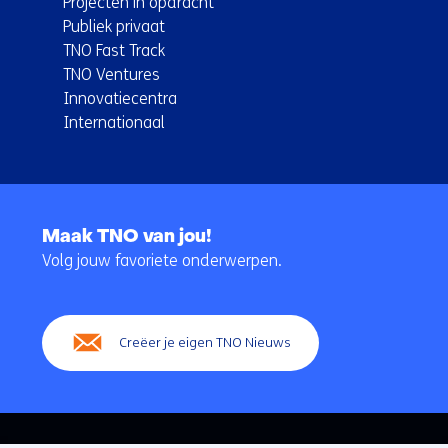
Projecten in opdracht
Publiek privaat
TNO Fast Track
TNO Ventures
Innovatiecentra
Internationaal
Terug
naar
Maak TNO van jou!
navigatie
Volg jouw favoriete onderwerpen.
(Hoofdnavigatie)
Creëer je eigen TNO Nieuws