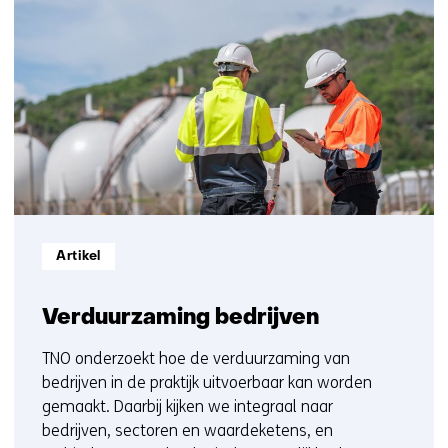
contact
resultaten,
met
getoond
ons
1
op)
t/m
5
Informatietype:
Artikel
Verduurzaming bedrijven
TNO onderzoekt hoe de verduurzaming van
bedrijven in de praktijk uitvoerbaar kan worden
gemaakt. Daarbij kijken we integraal naar
bedrijven, sectoren en waardeketens, en