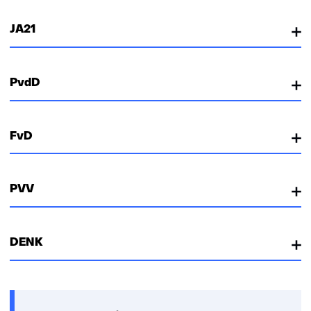
JA21
PvdD
FvD
PVV
DENK