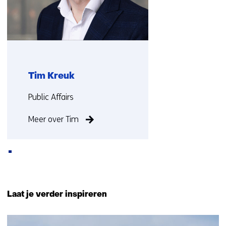
Tim Kreuk
Functie:
Public Affairs
Meer over Tim
Terug
naar
Laat je verder inspireren
navigatie
(Neem
509