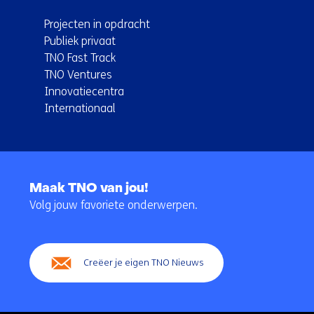
Projecten in opdracht
Publiek privaat
TNO Fast Track
TNO Ventures
Innovatiecentra
Internationaal
Terug
naar
Maak TNO van jou!
navigatie
Volg jouw favoriete onderwerpen.
(Hoofdnavigatie)
Creëer je eigen TNO Nieuws