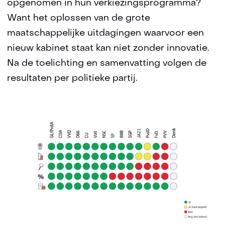
opgenomen in hun verkiezingsprogramma?
Want het oplossen van de grote
maatschappelijke uitdagingen waarvoor een
nieuw kabinet staat kan niet zonder innovatie.
Na de toelichting en samenvatting volgen de
resultaten per politieke partij.
Kl
v
e
ve
(a
S
a
v