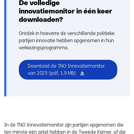
De volledige
innovatiemonitor in één keer
downloaden?
Ontdek in hoeverre de verschillende politieke
partijen innovatie hebben opgenomen in hun
verkiezingsprogramma.
Download de TNO Innovatiemonitor
(opent
van 2025
(pdf, 1.9 MB)
in
nieuw
venster)
In de TNO Innovatiemonitor zijn partijen opgenomen die
ten minste één zetel hebben in de Tweede Kamer, of die