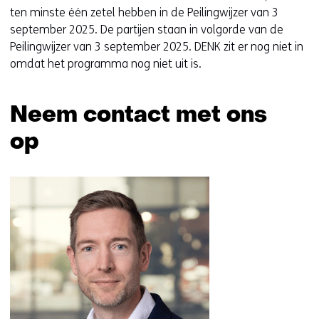
ten minste één zetel hebben in de Peilingwijzer van 3
september 2025. De partijen staan in volgorde van de
Peilingwijzer van 3 september 2025. DENK zit er nog niet in
omdat het programma nog niet uit is.
Neem contact met ons
op
Sla
navigatie
over
(Neem
contact
met
ons
op)