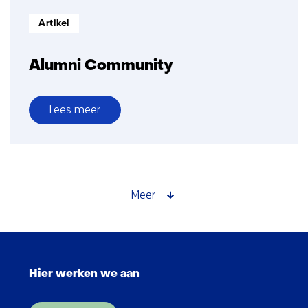
Informatietype:
Artikel
Alumni Community
Lees meer
over
Alumni
Community
Meer
Sla
navigatie
Hier werken we aan
over
(Hoofdnavigatie)