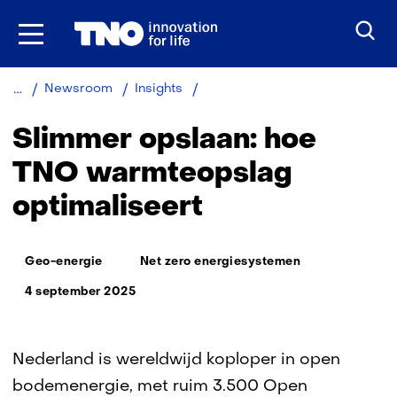
Ga
naar
inhoud
Slimmer
Newsroom
Insights
opslaan:
hoe
Slimmer opslaan: hoe
TNO
warmteopslag
TNO warmteopslag
optimaliseert
optimaliseert
Thema:
Geo-energie
Net zero energiesystemen
4 september 2025
Nederland is wereldwijd koploper in open
bodemenergie, met ruim 3.500 Open