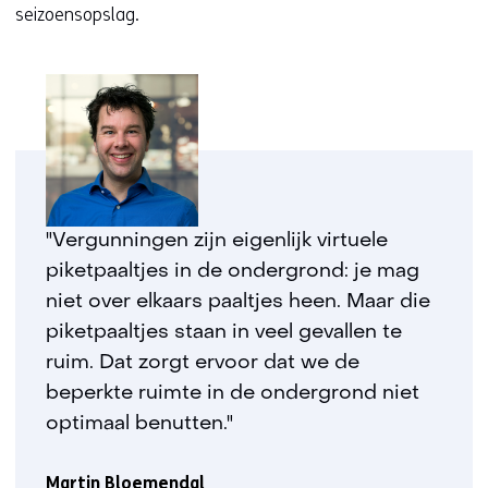
n
t
seizoensopslag.
s
n
t
a
e
a
r
r
)
e
(
e
v
n
e
a
"Vergunningen zijn eigenlijk virtuele
r
n
w
piketpaaltjes in de ondergrond: je mag
d
i
e
niet over elkaars paaltjes heen. Maar die
j
r
piketpaaltjes staan in veel gevallen te
s
e
ruim. Dat zorgt ervoor dat we de
t
w
beperkte ruimte in de ondergrond niet
n
e
optimaal benutten."
a
b
a
s
r
i
Martin Bloemendal