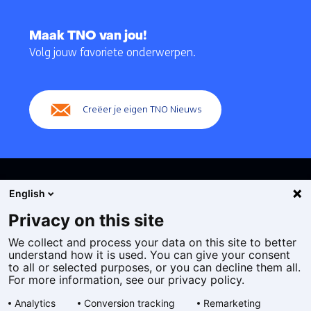
Terug
naar
Maak TNO van jou!
navigatie
Volg jouw favoriete onderwerpen.
(Hoofdnavigatie)
Creëer je eigen TNO Nieuws
English
Privacy on this site
We collect and process your data on this site to better
Cookies
understand how it is used. You can give your consent
Privacy statement
to all or selected purposes, or you can decline them all.
Toegankelijkheid
For more information, see our privacy policy.
Disclaimer
Analytics
Conversion tracking
Remarketing
Algemene voorwaarden