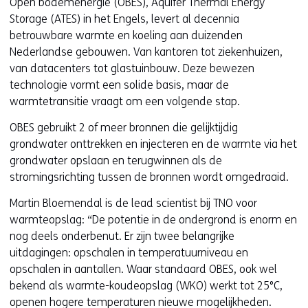
Open bodemenergie (OBES), Aquifer Thermal Energy
Storage (ATES) in het Engels, levert al decennia
betrouwbare warmte en koeling aan duizenden
Nederlandse gebouwen. Van kantoren tot ziekenhuizen,
van datacenters tot glastuinbouw. Deze bewezen
technologie vormt een solide basis, maar de
warmtetransitie vraagt om een volgende stap.
OBES gebruikt 2 of meer bronnen die gelijktijdig
grondwater onttrekken en injecteren en de warmte via het
grondwater opslaan en terugwinnen als de
stromingsrichting tussen de bronnen wordt omgedraaid.
Martin Bloemendal is de lead scientist bij TNO voor
warmteopslag: “De potentie in de ondergrond is enorm en
nog deels onderbenut. Er zijn twee belangrijke
uitdagingen: opschalen in temperatuurniveau en
opschalen in aantallen. Waar standaard OBES, ook wel
bekend als warmte-koudeopslag (WKO) werkt tot 25°C,
openen hogere temperaturen nieuwe mogelijkheden.