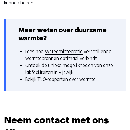
j
t
t
kunnen helpen.
s
n
n
t
a
a
n
a
a
a
r
r
Meer weten over duurzame
a
e
e
warmte?
r
e
e
e
n
n
Lees hoe
systeemintegratie
verschillende
e
a
a
warmtebronnen optimaal verbindt
n
n
n
Ontdek de unieke mogelijkheden van onze
a
d
d
labfaciliteiten
in Rijswijk
n
e
e
Bekijk TNO-rapporten over warmte
d
r
r
e
e
e
r
w
w
e
e
e
w
b
b
Neem contact met ons
e
s
s
b
i
i