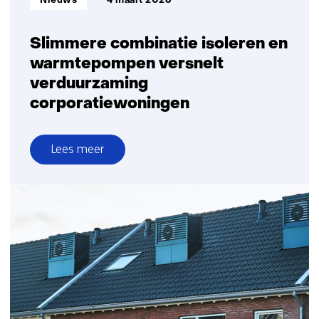
Nieuws
4 maart 2026
Slimmere combinatie isoleren en
warmtepompen versnelt
verduurzaming
corporatiewoningen
Lees meer
over
Slimmere
combinatie
isoleren
en
warmtepompen
versnelt
verduurzaming
corporatiewoningen