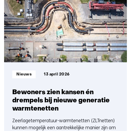
resultaten,
getoond
6
t/m
10
Informatietype:
Nieuws
13 april 2026
Bewoners zien kansen én
drempels bij nieuwe generatie
warmtenetten
Zeerlagetemperatuur-warmtenetten (ZLTnetten)
kunnen mogelijk een aantrekkelijke manier zijn om