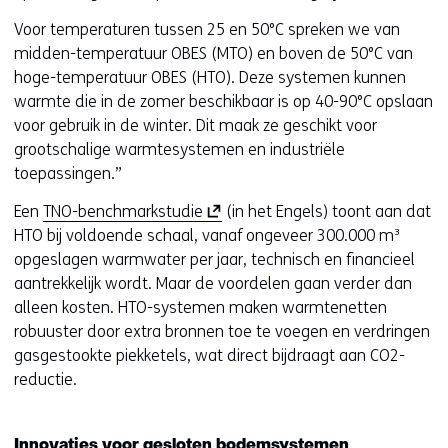
Voor temperaturen tussen 25 en 50°C spreken we van
midden-temperatuur OBES (MTO) en boven de 50°C van
hoge-temperatuur OBES (HTO). Deze systemen kunnen
warmte die in de zomer beschikbaar is op 40-90°C opslaan
voor gebruik in de winter. Dit maak ze geschikt voor
grootschalige warmtesystemen en industriële
toepassingen.”
(
Een
TNO-benchmarkstudie
(in het Engels) toont aan dat
o
HTO bij voldoende schaal, vanaf ongeveer 300.000 m³
p
opgeslagen warmwater per jaar, technisch en financieel
e
aantrekkelijk wordt. Maar de voordelen gaan verder dan
n
alleen kosten. HTO-systemen maken warmtenetten
t
robuuster door extra bronnen toe te voegen en verdringen
i
gasgestookte piekketels, wat direct bijdraagt aan CO2-
n
reductie.
n
i
Innovaties voor gesloten bodemsystemen