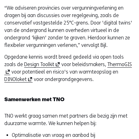
“We adviseren provincies over vergunningverlening en
dragen bij aan discussies over regelgeving, zoals de
conservatief vastgestelde 25°C-grens. Door 'digital twins'
van de ondergrond kunnen overheden virtueel in de
ondergrond 'kijken' zonder te graven. Hierdoor kunnen ze
flexibeler vergunningen verlenen,” vervolgt Bijl.
Opgedane kennis wordt breed gedeeld via open tools
(
(
zoals de
Design Toolkit
voor beleidsmakers,
ThermoGIS
o
o
voor potentieel en risico's van warmteopslag en
(
p
p
DINOloket
voor ondergrondgegevens.
o
e
e
p
n
n
Samenwerken met TNO
e
t
t
n
i
i
TNO werkt graag samen met partners die bezig zijn met
t
n
n
duurzame warmte. We kunnen helpen bij:
i
n
n
n
i
i
Optimalisatie van vraag en aanbod bij
n
e
e