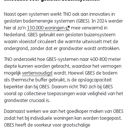
e
u
Naast open systemen werkt TNO ook aan innovaties in
w
gesloten bodemenergie systemen (GBES). In 2024 werder
v
(
hier al zo’n
130.000 woningen
mee verwarmd in
e
o
Nederland. GBES gebruikt een gesloten buizensysteem
n
p
waarin vloeistof circuleert die warmte uitwisselt met de
s
e
ondergrond, zonder dat er grondwater wordt onttrokken.
t
n
e
TNO onderzoekt hoe GBES-systemen naar 400-800 meter
t
r
diepte kunnen worden gebracht, waardoor het vermogen
i
)
mogelijk
vertienvoudigd
wordt. Hoewel GBES de bodem
n
(
als thermische buffer gebruikt, is de opslagcapaciteit
n
v
beperkter dan bij OBES. Daarom richt TNO zich bij GBES
i
e
vooral op collectieve toepassingen waar veiligheid van het
e
r
grondwater cruciaal is.
u
w
w
i
Daarnaast werken we aan het goedkoper maken van OBES
v
j
zodat het bij individuele woningen kan worden toegepast.
e
s
OBES heeft de voorkeur voor grootschalige