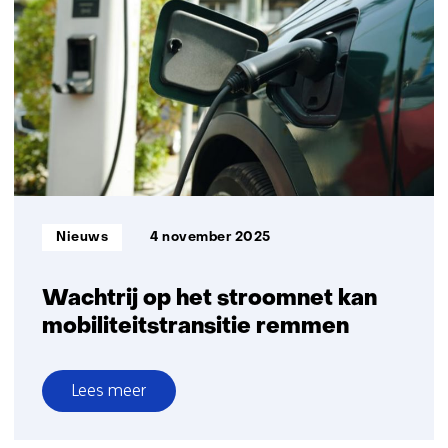
NIOZ:
‘Methaanemissies
in
Noordzee
hangen
vaak
samen
met
ondiep
aardgas’
Informatietype:
Nieuws
4 november 2025
Wachtrij op het stroomnet kan
mobiliteitstransitie remmen
Lees meer
over
Wachtrij