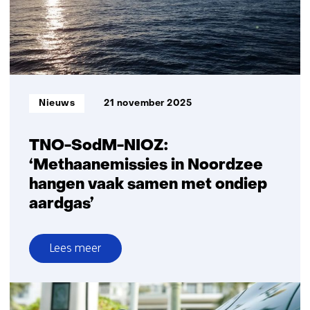
met
airco
Informatietype:
Nieuws
21 november 2025
TNO-SodM-NIOZ:
‘Methaanemissies in Noordzee
hangen vaak samen met ondiep
aardgas’
Lees meer
over
TNO-
SodM-