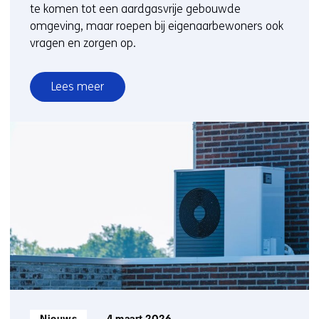
te komen tot een aardgasvrije gebouwde
omgeving, maar roepen bij eigenaarbewoners ook
vragen en zorgen op.
Lees meer
over
Bewoners
zien
kansen
én
drempels
bij
nieuwe
generatie
warmtenetten
Informatietype: