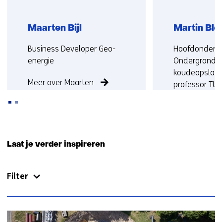
Maarten Bijl
Martin Bl
Functie:
Functie:
Business Developer Geo-
Hoofdonderz
energie
Ondergronds
koudeopslag 
Meer over Maarten
professor TU 
Meer over Mar
Terug
naar
Laat je verder inspireren
navigatie
(Neem
Filter
contact
met
ons
op)
33