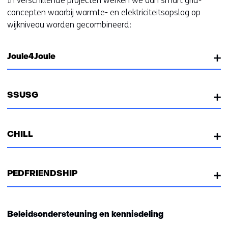
In verschillende projecten werken we aan smart grid-
n
concepten waarbij warmte- en elektriciteitsopslag op
d
wijkniveau worden gecombineerd:
e
r
e
Joule4Joule
w
e
b
SSUSG
s
i
t
CHILL
e
)
PEDFRIENDSHIP
Beleidsondersteuning en kennisdeling