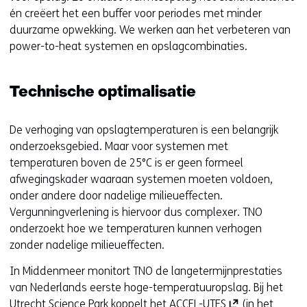
én creëert het een buffer voor periodes met minder
duurzame opwekking. We werken aan het verbeteren van
power-to-heat systemen en opslagcombinaties.
Technische optimalisatie
De verhoging van opslagtemperaturen is een belangrijk
onderzoeksgebied. Maar voor systemen met
temperaturen boven de 25°C is er geen formeel
afwegingskader waaraan systemen moeten voldoen,
onder andere door nadelige milieueffecten.
Vergunningverlening is hiervoor dus complexer. TNO
onderzoekt hoe we temperaturen kunnen verhogen
zonder nadelige milieueffecten.
In Middenmeer monitort TNO de langetermijnprestaties
van Nederlands eerste hoge-temperatuuropslag. Bij het
(
Utrecht Science Park koppelt het
ACCEL-UTES
(in het