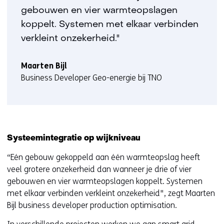
r
gebouwen en vier warmteopslagen
)
koppelt. Systemen met elkaar verbinden
(
v
verkleint onzekerheid."
e
r
Maarten Bijl
w
Business Developer Geo-energie bij TNO
i
j
s
t
n
Systeemintegratie op wijkniveau
a
“Eén gebouw gekoppeld aan één warmteopslag heeft
a
veel grotere onzekerheid dan wanneer je drie of vier
r
gebouwen en vier warmteopslagen koppelt. Systemen
e
met elkaar verbinden verkleint onzekerheid", zegt Maarten
e
Bijl business developer production optimisation.
n
a