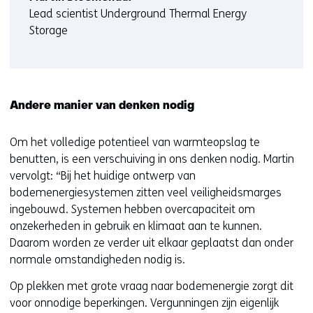
e
t
Lead scientist Underground Thermal Energy
e
e
Storage
n
)
a
n
d
Andere manier van denken nodig
e
r
Om het volledige potentieel van warmteopslag te
e
benutten, is een verschuiving in ons denken nodig. Martin
w
vervolgt: “Bij het huidige ontwerp van
e
bodemenergiesystemen zitten veel veiligheidsmarges
b
ingebouwd. Systemen hebben overcapaciteit om
s
onzekerheden in gebruik en klimaat aan te kunnen.
i
Daarom worden ze verder uit elkaar geplaatst dan onder
t
normale omstandigheden nodig is.
e
)
Op plekken met grote vraag naar bodemenergie zorgt dit
voor onnodige beperkingen. Vergunningen zijn eigenlijk