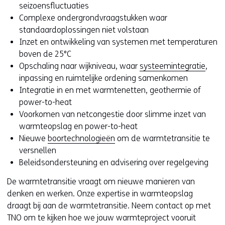
seizoensfluctuaties
i
u
u
Complexe ondergrondvraagstukken waar
e
w
w
standaardoplossingen niet volstaan
u
v
v
Inzet en ontwikkeling van systemen met temperaturen
w
e
e
boven de 25°C
v
n
n
Opschaling naar wijkniveau, waar
systeemintegratie
,
e
s
s
inpassing en ruimtelijke ordening samenkomen
n
t
t
Integratie in en met warmtenetten, geothermie of
s
e
e
power-to-heat
t
r
r
Voorkomen van netcongestie door slimme inzet van
e
)
)
warmteopslag en power-to-heat
r
(
(
Nieuwe
boortechnologieën
om de warmtetransitie te
)
v
v
versnellen
(
e
e
Beleidsondersteuning en advisering over regelgeving
v
r
r
e
w
w
De warmtetransitie vraagt om nieuwe manieren van
r
i
i
denken en werken. Onze expertise in warmteopslag
w
j
j
draagt bij aan de warmtetransitie. Neem contact op met
i
s
s
TNO om te kijken hoe we jouw warmteproject vooruit