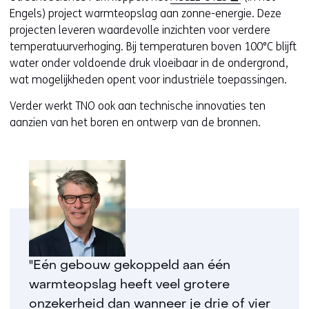
o
Engels) project warmteopslag aan zonne-energie. Deze
p
projecten leveren waardevolle inzichten voor verdere
e
temperatuurverhoging. Bij temperaturen boven 100°C blijft
n
water onder voldoende druk vloeibaar in de ondergrond,
t
wat mogelijkheden opent voor industriële toepassingen.
i
Verder werkt TNO ook aan technische innovaties ten
n
aanzien van het boren en ontwerp van de bronnen.
n
i
e
u
w
v
e
n
s
"Eén gebouw gekoppeld aan één
t
warmteopslag heeft veel grotere
e
onzekerheid dan wanneer je drie of vier