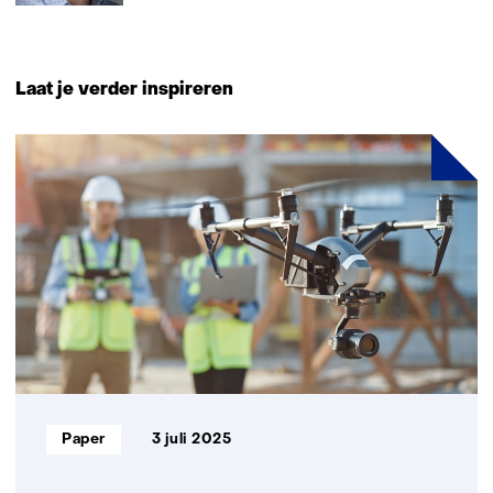
Laat je verder inspireren
3
resultaten,
getoond
1
t/m
3
Informatietype:
Paper
3 juli 2025