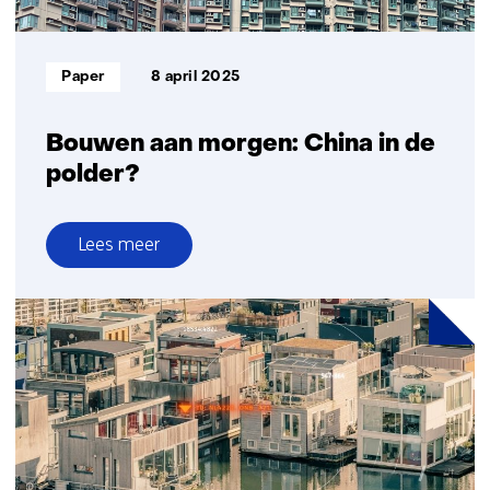
Informatietype:
Paper
8 april 2025
Bouwen aan morgen: China in de
polder?
Lees meer
over
Bouwen
aan
morgen:
China
in
de
polder?