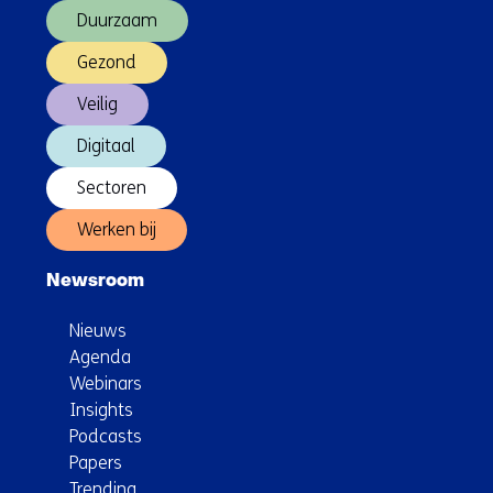
Duurzaam
er
in
Gezond
2040
Veilig
uit?
Digitaal
Sectoren
Werken bij
Newsroom
Nieuws
Agenda
Webinars
Insights
Podcasts
Papers
Trending