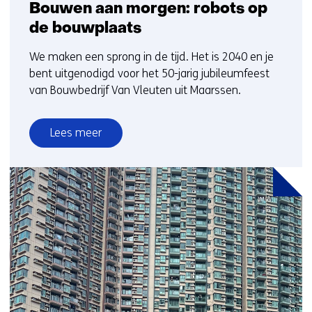
Bouwen aan morgen: robots op
de bouwplaats
We maken een sprong in de tijd. Het is 2040 en je
bent uitgenodigd voor het 50-jarig jubileumfeest
van Bouwbedrijf Van Vleuten uit Maarssen.
Lees meer
over
Bouwen
aan
morgen:
robots
op
de
bouwplaats