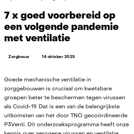
x
goed
7 x goed voorbereid op
voorbereid
op
een volgende pandemie
een
met ventilatie
volgende
pandemie
met
Thema:
ventilatie
Zorgbouw
14 oktober 2025
Goede mechanische ventilatie in
zorggebouwen is cruciaal om kwetsbare
groepen beter te beschermen tegen virussen
als Covid-19. Dat is een van de belangrijkste
uitkomsten van het door TNO gecoördineerde
P3Venti. Dit onderzoeksprogramma heeft onze
kennis over aerogene virussen en ventilatie