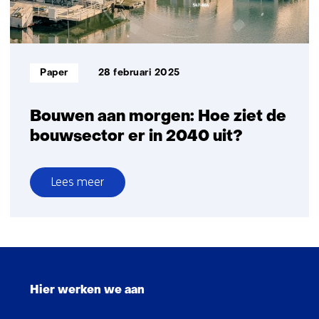
Informatietype:
Paper
28 februari 2025
Bouwen aan morgen: Hoe ziet de
bouwsector er in 2040 uit?
Lees meer
over
Bouwen
aan
morgen:
Sla
Hoe
navigatie
ziet
Hier werken we aan
over
de
(Hoofdnavigatie)
bouwsector