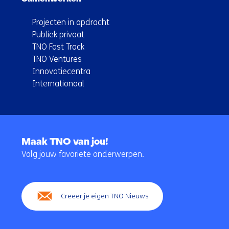
Projecten in opdracht
Publiek privaat
TNO Fast Track
TNO Ventures
Innovatiecentra
Internationaal
Terug
naar
Maak TNO van jou!
navigatie
Volg jouw favoriete onderwerpen.
(Hoofdnavigatie)
Creëer je eigen TNO Nieuws