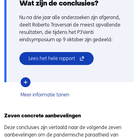
Wat zijn de conclusies?
Nu na drie jaar alle onderzoeken zijn afgerond,
deelt Roberto Traversari de meest opvallende
resultaten, die tijdens het P3Venti
eindsymposium op 9 oktober zijn gedeeld:
(opent
Lees het hele rapport
in
nieuw
venster)
(verwijst
over
Meer informatie
tonen
naar
Wat
een
zijn
andere
de
Zeven concrete aanbevelingen
conclusies?
website)
Deze conclusies zijn vertaald naar de volgende zeven
aanbevelingen om de pandemische paraatheid van