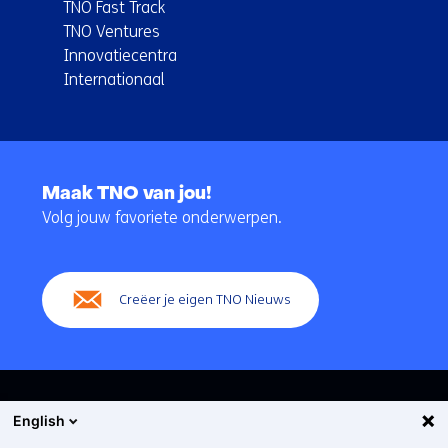
TNO Fast Track
TNO Ventures
Innovatiecentra
Internationaal
Terug
naar
Maak TNO van jou!
navigatie
Volg jouw favoriete onderwerpen.
(Hoofdnavigatie)
Creëer je eigen TNO Nieuws
English