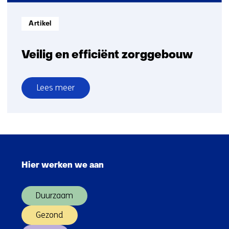
Informatietype:
Artikel
Veilig en efficiënt zorggebouw
Lees meer
over
Veilig
en
efficiënt
Sla
zorggebouw
navigatie
Hier werken we aan
over
(Hoofdnavigatie)
Duurzaam
Gezond