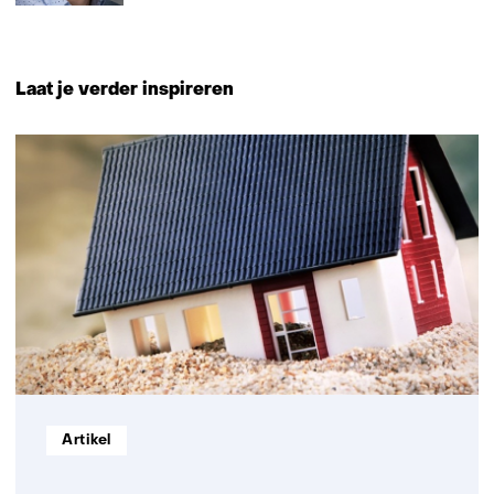
Laat je verder inspireren
8
resultaten,
getoond
6
t/m
8
Informatietype:
Artikel