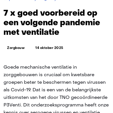
x
goed
7 x goed voorbereid op
voorbereid
op
een volgende pandemie
een
met ventilatie
volgende
pandemie
met
Thema:
ventilatie
Zorgbouw
14 oktober 2025
Goede mechanische ventilatie in
zorggebouwen is cruciaal om kwetsbare
groepen beter te beschermen tegen virussen
als Covid-19. Dat is een van de belangrijkste
uitkomsten van het door TNO gecoördineerde
P3Venti. Dit onderzoeksprogramma heeft onze
kennis over aerogene virussen en ventilatie