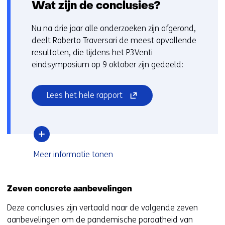
Wat zijn de conclusies?
Nu na drie jaar alle onderzoeken zijn afgerond,
deelt Roberto Traversari de meest opvallende
resultaten, die tijdens het P3Venti
eindsymposium op 9 oktober zijn gedeeld:
(opent
Lees het hele rapport
in
nieuw
venster)
(verwijst
over
Meer informatie
tonen
naar
Wat
een
zijn
andere
de
Zeven concrete aanbevelingen
conclusies?
website)
Deze conclusies zijn vertaald naar de volgende zeven
aanbevelingen om de pandemische paraatheid van