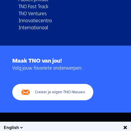
TNO Fast Track
TNO Ventures
Innovatiecentra
Internationaal
Terug
naar
Maak TNO van jou!
navigatie
Volg jouw favoriete onderwerpen.
(Hoofdnavigatie)
Creëer je eigen TNO Nieuws
English