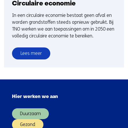
Circulaire economie
In een circulaire economie bestaat geen afval en
worden grondstoffen steeds opnieuw gebruikt. Bij
TNO werken we aan toepassingen om in 2050 een
volledig circulaire economie te bereiken.
Lees meer
over
Circulaire
economie
Sla
navigatie
Hier werken we aan
over
(Hoofdnavigatie)
Duurzaam
Gezond