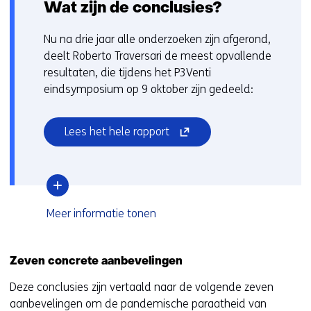
Wat zijn de conclusies?
Nu na drie jaar alle onderzoeken zijn afgerond,
deelt Roberto Traversari de meest opvallende
resultaten, die tijdens het P3Venti
eindsymposium op 9 oktober zijn gedeeld:
(opent
Lees het hele rapport
in
nieuw
venster)
(verwijst
over
Meer informatie
tonen
naar
Wat
een
zijn
andere
de
Zeven concrete aanbevelingen
conclusies?
website)
Deze conclusies zijn vertaald naar de volgende zeven
aanbevelingen om de pandemische paraatheid van