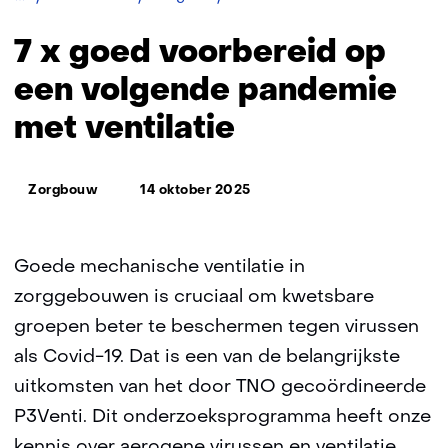
x
goed
7 x goed voorbereid op
voorbereid
op
een volgende pandemie
een
met ventilatie
volgende
pandemie
met
Thema:
ventilatie
Zorgbouw
14 oktober 2025
Goede mechanische ventilatie in
zorggebouwen is cruciaal om kwetsbare
groepen beter te beschermen tegen virussen
als Covid-19. Dat is een van de belangrijkste
uitkomsten van het door TNO gecoördineerde
P3Venti. Dit onderzoeksprogramma heeft onze
kennis over aerogene virussen en ventilatie