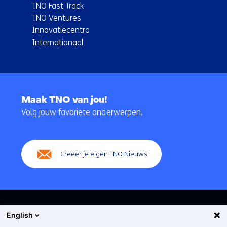
TNO Fast Track
TNO Ventures
Innovatiecentra
Internationaal
Terug
naar
Maak TNO van jou!
navigatie
Volg jouw favoriete onderwerpen.
(Hoofdnavigatie)
Creëer je eigen TNO Nieuws
English