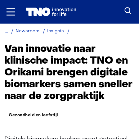
Ga
naar
inhoud
Van
Newsroom
Insights
innovatie
naar
Van innovatie naar
klinische
impact:
klinische impact: TNO en
TNO
Orikami brengen digitale
en
Orikami
biomarkers samen sneller
brengen
digitale
naar de zorgpraktijk
biomarkers
samen
sneller
Thema:
Gezondheid en leefstijl
naar
de
zorgpraktijk