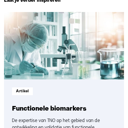
Laat je verder inspireren
navigatie
(Neem
10
contact
resultaten,
met
getoond
ons
6
op)
t/m
10
Informatietype:
Artikel
Functionele biomarkers
De expertise van TNO op het gebied van de
ontwikkeling en validatie van functionele