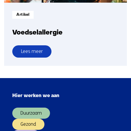
Informatietype:
Artikel
Voedselallergie
Lees meer
over
Voedselallergie
Sla
navigatie
Hier werken we aan
over
(Hoofdnavigatie)
Duurzaam
Gezond