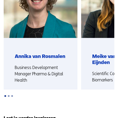
op)
Annika van Rosmalen
Meike van
Eijnden
Functie:
Business Development
Functie:
Scientific Con
Manager Pharma & Digital
Biomarkers
Health
Meer over Me
Meer over Annika
Terug
naar