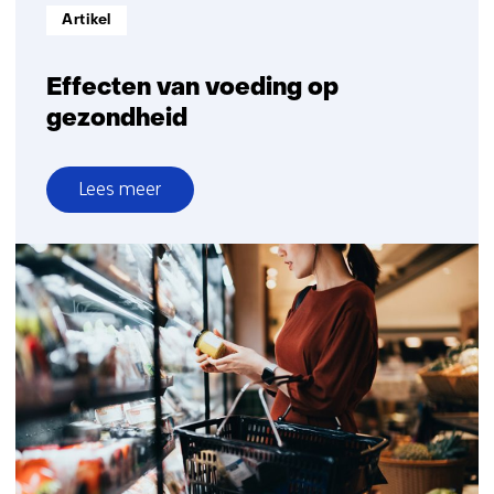
Informatietype:
Artikel
Effecten van voeding op
gezondheid
Lees meer
over
Effecten
van
voeding
op
gezondheid