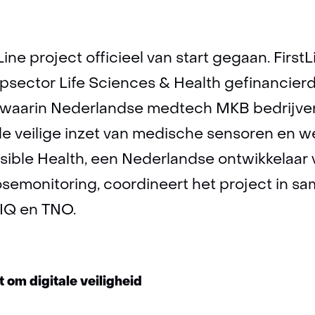
en
wearables
centraal
Line project officieel van start gegaan. First
psector Life Sciences & Health gefinancier
 waarin Nederlandse medtech MKB bedrijv
 veilige inzet van medische sensoren en we
sible Health, een Nederlandse ontwikkelaar
osemonitoring, coordineert het project in 
IQ en TNO.
 om digitale veiligheid