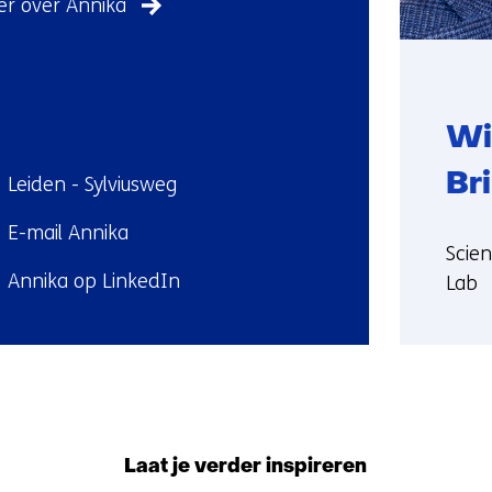
r over Annika
Wi
ndplaats:
Br
Leiden - Sylviusweg
E-mail Annika
Funct
Scien
l:
kedIn:
Annika op LinkedIn
Lab
Meer
over
Will
Terug
naar
navigatie
Laat je verder inspireren
(Neem