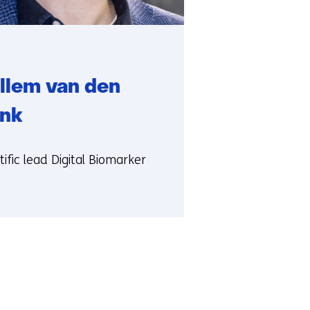
llem van den
ink
ie:
tific lead Digital Biomarker
em