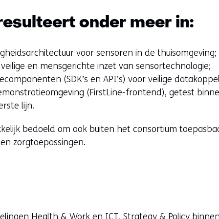
resulteert onder meer in:
igheidsarchitectuur voor sensoren in de thuisomgeving;
 veilige en mensgerichte inzet van sensortechnologie;
componenten (SDK’s en API’s) voor veilige datakoppel
emonstratieomgeving (FirstLine-frontend), getest bin
rste lijn.
kkelijk bedoeld om ook buiten het consortium toepasbaa
 en zorgtoepassingen.
elingen Health & Work en ICT, Strategy & Policy binnen