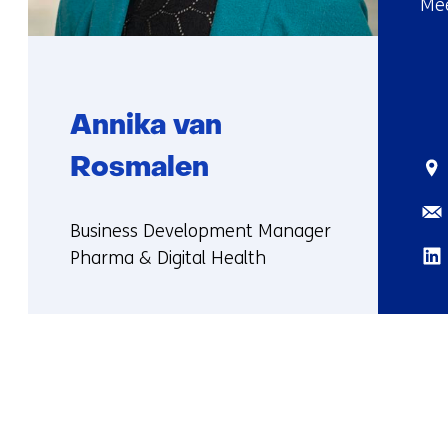
Mee
Annika van
Rosmalen
Sta
E-
Functie:
Business Development Manager
mai
Lin
Pharma & Digital Health
Meer
over
Annika