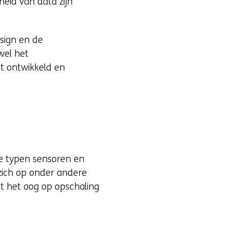
heid van data zijn
esign en de
wel het
dt ontwikkeld en
de typen sensoren en
zich op onder andere
et het oog op opschaling