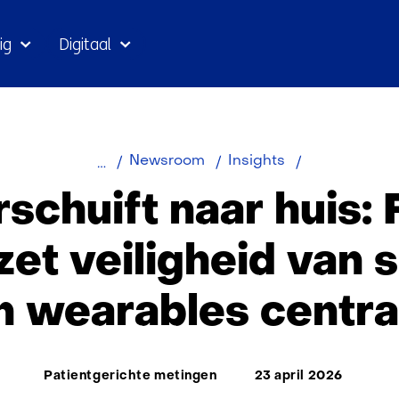
Ga
ig
Digitaal
naar
inhoud
Zorg
Newsroom
Insights
verschuift
schuift naar huis: 
naar
huis:
zet veiligheid van
FirstLine
project
n wearables centra
zet
veiligheid
van
Thema:
sensoren
Patientgerichte metingen
23 april 2026