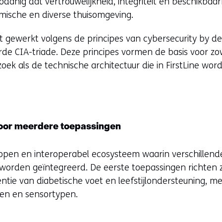
nig dat vertrouwelijkheid, integriteit en beschikbaar
mische en diverse thuisomgeving.
t gewerkt volgens de principes van cybersecurity by d
rde CIA-triade. Deze principes vormen de basis voor zo
ek als de technische architectuur die in FirstLine wor
oor meerdere toepassingen
n open en interoperabel ecosysteem waarin verschillen
 worden geïntegreerd. De eerste toepassingen richten 
ntie van diabetische voet en leefstijlondersteuning, m
den en sensortypen.