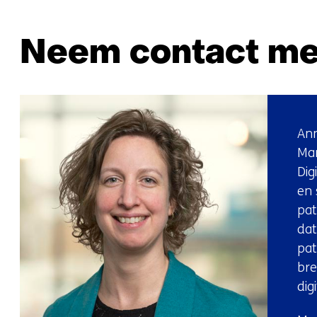
Neem contact me
Ann
Ma
Dig
en 
pat
dat
pat
bre
dig