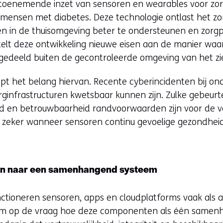
de toenemende inzet van sensoren en wearables voor zo
ij mensen met diabetes. Deze technologie ontlast het 
n in de thuisomgeving beter te ondersteunen en zorgpro
 stelt deze ontwikkeling nieuwe eisen aan de manier wa
gedeeld buiten de gecontroleerde omgeving van het zi
ept het belang hiervan. Recente cyberincidenten bij o
zorginfrastructuren kwetsbaar kunnen zijn. Zulke gebeur
eid en betrouwbaarheid randvoorwaarden zijn voor de ve
 zeker wanneer sensoren continu gevoelige gezondhei
en naar een samenhangend systeem
unctioneren sensoren, apps en cloudplatforms vaak als a
aarom op de vraag hoe deze componenten als één same