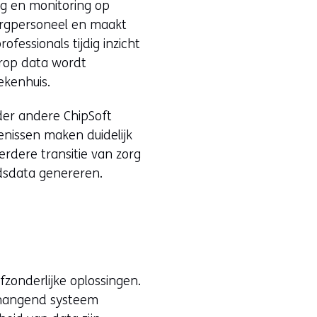
rg en monitoring op
zorgpersoneel en maakt
fessionals tijdig inzicht
arop data wordt
ekenhuis.
nder andere ChipSoft
tenissen maken duidelijk
rdere transitie van zorg
dsdata genereren.
fzonderlijke oplossingen.
nhangend systeem