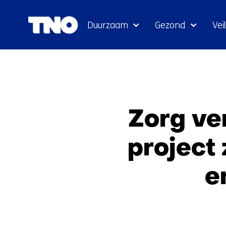
Duurzaam
Gezond
Veil
Zorg ver
project 
e