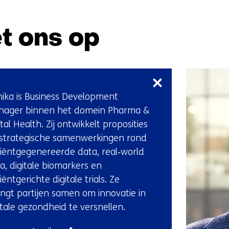
t ons op
Sla
navigatie
over
ika is Business Development
(Neem
nager binnen het domein Pharma &
contact
ital Health. Zij ontwikkelt proposities
met
strategische samenwerkingen rond
ons
iëntgegenereerde data, real‑world
op)
a, digitale biomarkers en
iëntgerichte digitale trials. Ze
ngt partijen samen om innovatie in
itale gezondheid te versnellen.