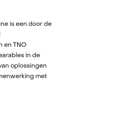
Line is een door de
d
en en TNO
arables in de
 van oplossingen
samenwerking met