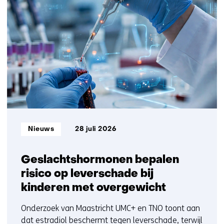
contact
op)
resultaten,
met
getoond
ons
1
op)
t/m
5
Informatietype:
Nieuws
28 juli 2026
Geslachtshormonen bepalen
risico op leverschade bij
kinderen met overgewicht
Onderzoek van Maastricht UMC+ en TNO toont aan
dat estradiol beschermt tegen leverschade, terwijl