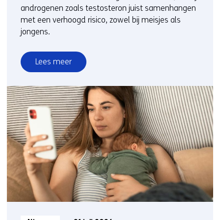
androgenen zoals testosteron juist samenhangen
met een verhoogd risico, zowel bij meisjes als
jongens.
Lees meer
over
Geslachtshormonen
bepalen
risico
op
leverschade
bij
kinderen
met
overgewicht
Informatietype: