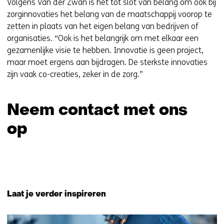
Volgens Van der Zwan is het tot slot van belang om ook bij
zorginnovaties het belang van de maatschappij voorop te
zetten in plaats van het eigen belang van bedrijven of
organisaties. “Ook is het belangrijk om met elkaar een
gezamenlijke visie te hebben. Innovatie is geen project,
maar moet ergens aan bijdragen. De sterkste innovaties
zijn vaak co-creaties, zeker in de zorg.”
Neem contact met ons
op
Sla
navigatie
over
Terug
(Neem
naar
Laat je verder inspireren
contact
navigatie
met
(Neem
ons
189