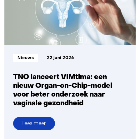
‘productiviteitswinst,
meer
mentale
belasting,
maar
veel
blijft
hetzelfde’
Informatietype:
Nieuws
22 juni 2026
TNO lanceert VIMtima: een
nieuw Organ-on-Chip-model
voor beter onderzoek naar
vaginale gezondheid
Lees meer
over
TNO