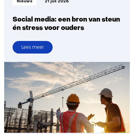
Nieuws
21 juli 2026
Social media: een bron van steun
én stress voor ouders
Lees meer
over
Social
media:
een
bron
van
steun
én
stress
voor
ouders