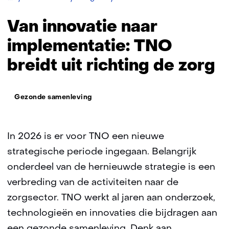
innovatie
naar
Van innovatie naar
implementatie:
TNO
implementatie: TNO
breidt
breidt uit richting de zorg
uit
richting
de
Thema:
zorg
Gezonde samenleving
In 2026 is er voor TNO een nieuwe
strategische periode ingegaan. Belangrijk
onderdeel van de hernieuwde strategie is een
verbreding van de activiteiten naar de
zorgsector. TNO werkt al jaren aan onderzoek,
technologieën en innovaties die bijdragen aan
een gezonde samenleving. Denk aan