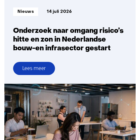
Informatietype:
Nieuws
14 juli 2026
Onderzoek naar omgang risico’s
hitte en zon in Nederlandse
bouw-en infrasector gestart
Lees meer
over
Onderzoek
naar
omgang
risico’s
hitte
en
zon
in