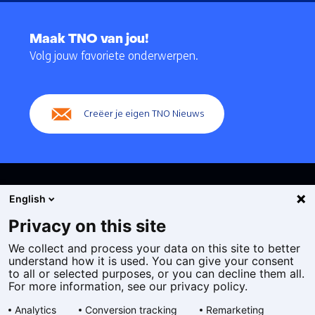
Terug
naar
Maak TNO van jou!
navigatie
Volg jouw favoriete onderwerpen.
(Hoofdnavigatie)
Creëer je eigen TNO Nieuws
English
Privacy on this site
We collect and process your data on this site to better
Cookies
understand how it is used. You can give your consent
Privacy statement
to all or selected purposes, or you can decline them all.
Toegankelijkheid
For more information, see our privacy policy.
Disclaimer
Analytics
Conversion tracking
Remarketing