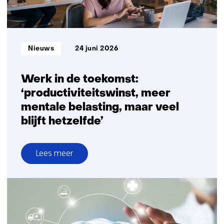
Nederlandse
bouw-
en
infrasector
Informatietype:
Nieuws
24 juni 2026
gestart
Werk in de toekomst:
‘productiviteitswinst, meer
mentale belasting, maar veel
blijft hetzelfde’
Lees meer
over
Werk
in
de
toekomst: