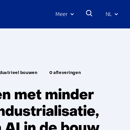
Meer
NL
Geselecte
taal:
industrieel bouwen
0 afleveringen
n met minder
ndustrialisatie,
 AI in de bouw