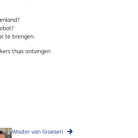
tenland?
robot?
ar te brengen.
kers thuis ontvingen
Wouter van Groesen