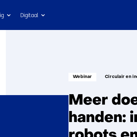
Ga
ig
Digitaal
naar
inhoud
Informatietype:
Thema:
Webinar
Circulair en 
Meer doe
handen: i
robots en