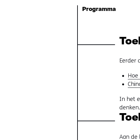
Programma
Toe
Eerder 
Hoe 
Chin
In het 
denken
Toe
Aan de 