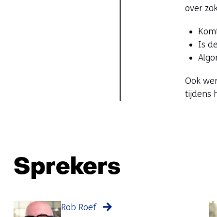
over zak
Komt
Is d
Algo
Ook wer
tijdens
Sprekers
Rob Roef