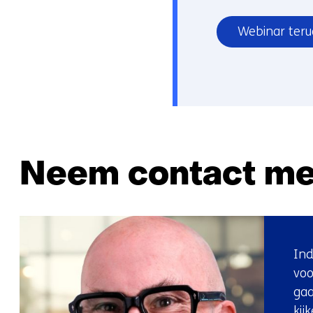
Webinar teru
Neem contact me
Ind
voo
gaa
kij