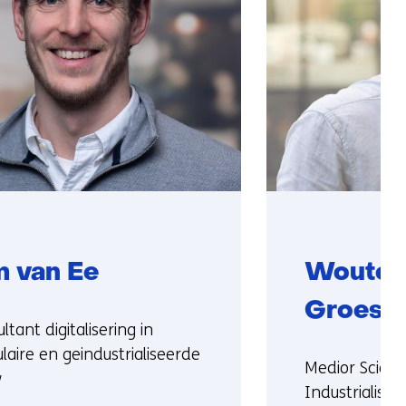
m van Ee
Wouter
Groese
ie:
ltant digitalisering in
aire en geindustrialiseerde
Functie:
Medior Scient
w
Industrialisat