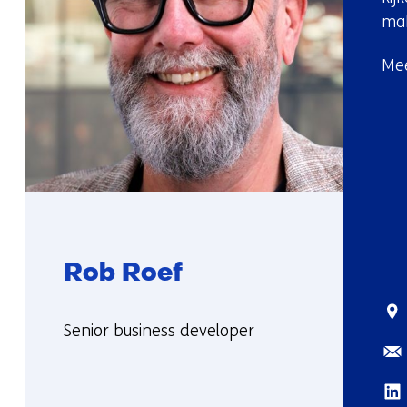
ma
Mee
Rob Roef
Sta
Functie:
Senior business developer
E-
Meer
mai
over
Lin