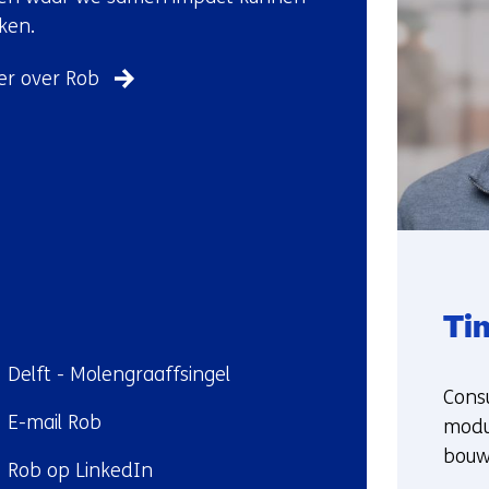
ons
ken.
op)
r over Rob
Ti
ndplaats:
Delft - Molengraaffsingel
Funct
Consu
E-mail Rob
modul
l:
bou
kedIn:
Rob op LinkedIn