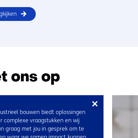
gkijken
t ons op
Sla
navigatie
over
ustrieel bouwen biedt oplossingen
(Neem
r complexe vraagstukken en wij
contact
n graag met jou in gesprek om te
met
ken waar we samen impact kunnen