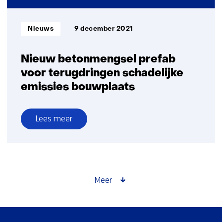
Informatietype:
Nieuws
9 december 2021
Nieuw betonmengsel prefab
voor terugdringen schadelijke
emissies bouwplaats
Lees meer
over
Nieuw
betonmengsel
prefab
voor
Meer
terugdringen
schadelijke
emissies
Sla