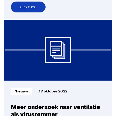
Lees meer
over
Impuls
voor
TNO
faciliteiten
voor
duurzame
mobiliteit,
biobased
bouwen
en
AI
Informatietype:
Nieuws
19 oktober 2022
Meer onderzoek naar ventilatie
als virusremmer