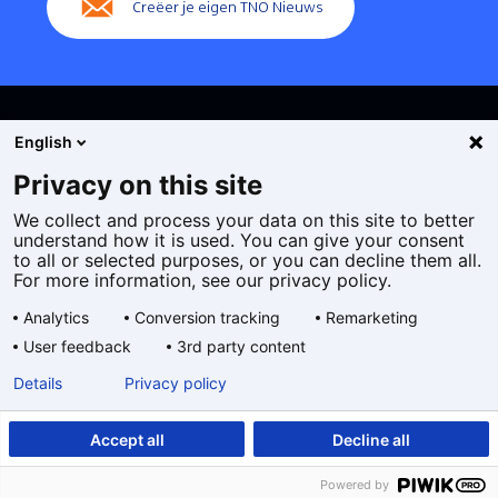
Creëer je eigen TNO Nieuws
English
Privacy on this site
We collect and process your data on this site to better
Cookies
understand how it is used. You can give your consent
Privacy statement
to all or selected purposes, or you can decline them all.
Toegankelijkheid
For more information, see our privacy policy.
Disclaimer
Analytics
Conversion tracking
Remarketing
Algemene voorwaarden
User feedback
3rd party content
Geselecteerde
NL
Details
Privacy policy
taal:
Accept all
Decline all
Powered by