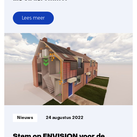
Lees meer
over
Meer
onderzoek
naar
ventilatie
als
virusremmer
Informatietype:
Nieuws
24 augustus 2022
Stem op ENVISION voor de