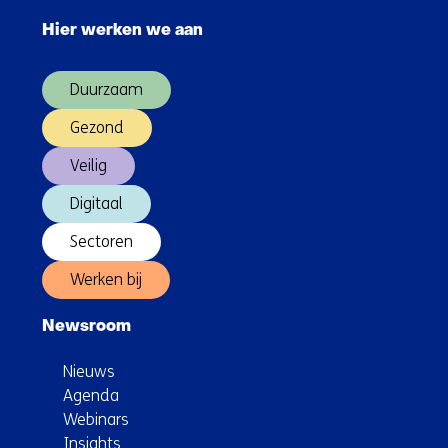
bouwplaats
navigatie
Hier werken we aan
over
(Hoofdnavigatie)
Duurzaam
Gezond
Veilig
Digitaal
Sectoren
Werken bij
Newsroom
Nieuws
Agenda
Webinars
Insights