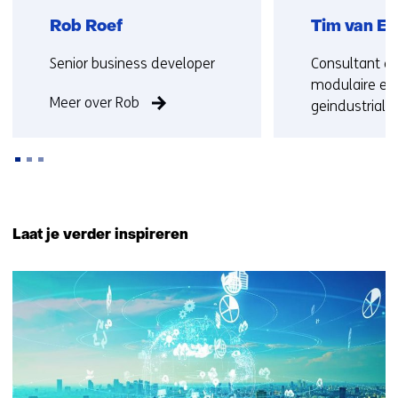
Rob Roef
Tim van Ee
Functie:
Functie:
Senior business developer
Consultant dig
modulaire en
Meer over Rob
geindustrial
Meer over Ti
Terug
naar
Laat je verder inspireren
navigatie
(Neem
16
contact
resultaten,
met
getoond
ons
6
op)
t/m
10