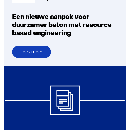
Een nieuwe aanpak voor
duurzamer beton met resource
based engineering
Lees meer
over
Een
nieuwe
aanpak
voor
duurzamer
beton
met
resource
based
engineering