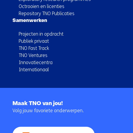
Octrooien en licenties
Repository TNO Publicaties
Samenwerken
Projecten in opdracht
Publiek privaat
TNO Fast Track
TNO Ventures
Innovatiecentra
Internationaal
Terug
naar
Maak TNO van jou!
navigatie
Volg jouw favoriete onderwerpen.
(Hoofdnavigatie)