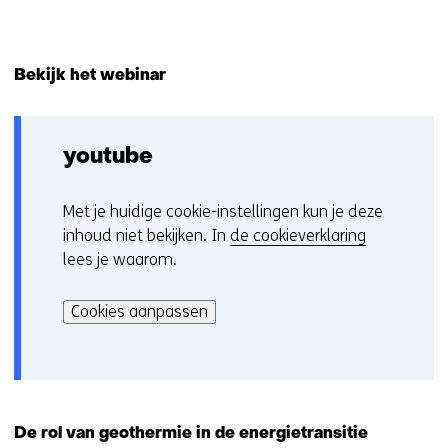
Bekijk het webinar
youtube
Met je huidige cookie-instellingen kun je deze
C
inhoud niet bekijken. In
de cookieverklaring
o
lees je waarom.
o
Hier
k
kan
i
Cookies aanpassen
het
e
gebruik
v
van
o
cookies
o
op
r
De rol van geothermie in de energietransitie