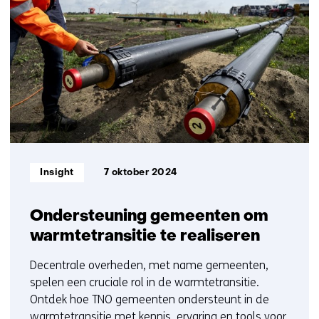
met
getoond
ons
6
op)
t/m
10
Informatietype:
Insight
7 oktober 2024
Ondersteuning gemeenten om
warmtetransitie te realiseren
Decentrale overheden, met name gemeenten,
spelen een cruciale rol in de warmtetransitie.
Ontdek hoe TNO gemeenten ondersteunt in de
warmtetransitie met kennis, ervaring en tools voor