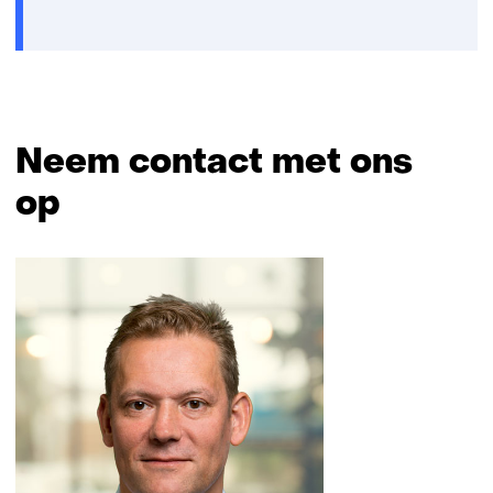
Neem contact met ons
op
Sla
navigatie
over
(Neem
contact
met
ons
op)