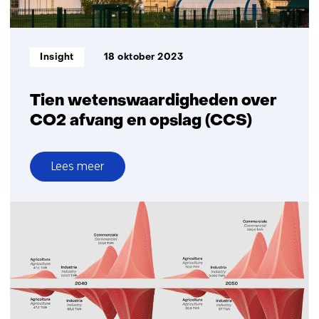
Informatietype:
Insight
18 oktober 2023
Tien wetenswaardigheden over
CO2 afvang en opslag (CCS)
Lees meer
over
Tien
wetenswaardigheden
over
CO2
afvang
en
opslag