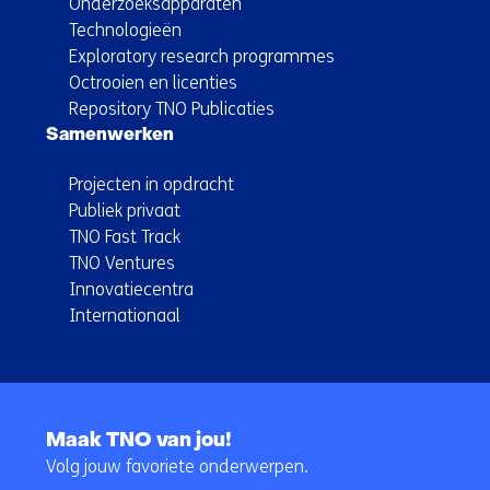
Onderzoeksapparaten
Technologieën
Exploratory research programmes
Octrooien en licenties
Repository TNO Publicaties
Samenwerken
Projecten in opdracht
Publiek privaat
TNO Fast Track
TNO Ventures
Innovatiecentra
Internationaal
Terug
naar
Maak TNO van jou!
navigatie
Volg jouw favoriete onderwerpen.
(Hoofdnavigatie)