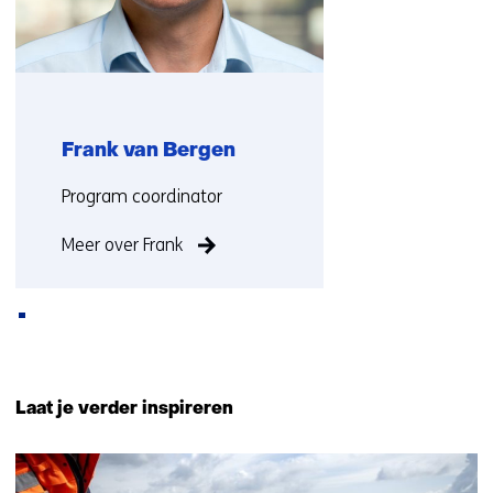
Frank van Bergen
Functie:
Program coordinator
Meer over Frank
Terug
naar
Laat je verder inspireren
navigatie
(Neem
13
contact
resultaten,