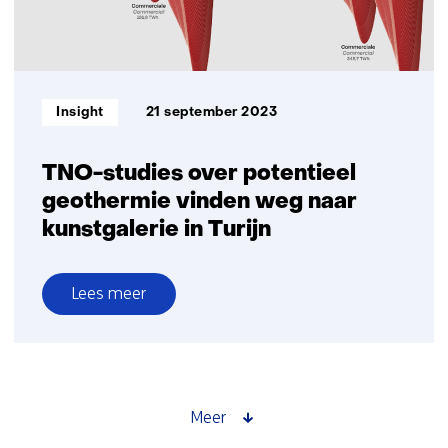
(CCS)
Informatietype:
Insight
21 september 2023
TNO-studies over potentieel
geothermie vinden weg naar
kunstgalerie in Turijn
Lees meer
over
TNO-
studies
over
potentieel
Meer
geothermie