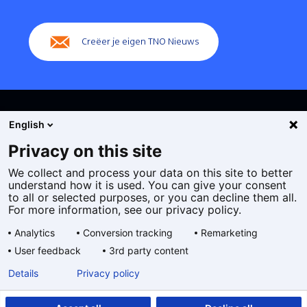
Creëer je eigen TNO Nieuws
English
Privacy on this site
We collect and process your data on this site to better
Cookies
understand how it is used. You can give your consent
Privacy statement
to all or selected purposes, or you can decline them all.
Toegankelijkheid
For more information, see our privacy policy.
Disclaimer
Analytics
Conversion tracking
Remarketing
Algemene voorwaarden
User feedback
3rd party content
Geselecteerde
NL
Details
Privacy policy
taal: