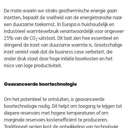
deze
k
website
e
De mate waarin we straks geothermische energie gaan
worden
u
inzetten, bepaalt de snelheid van de energietransitie naar
toegestaan
r
een duurzame toekomst. In Europa is huishoudelijk en
of
w
industrieel warmteverbruik verantwoordelijk voor ongeveer
geweigerd.
i
25% van de CO
-uitstoot. Dit laat zien hoe essentieel en
2
j
dringend de inzet van duurzame warmte is. Grootschalige
z
inzet vereist vaak dat de business case verbetert, die
i
onder druk staat door hoge initiële boorkosten en het
g
risico van lage productiviteit.
e
n
Geavanceerde boortechnologie
Om het potentieel te ontsluiten, is geavanceerde
boortechnologie nodig. Dit helpt om toegang te krijgen tot
diepere reservoirs met hogere temperaturen of om
marginale reservoirs kostenefficiënt te produceren.
Traditioneel gezien kost de ontwikkeling van technologie