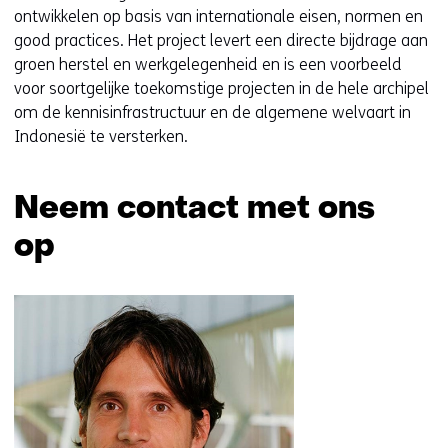
ontwikkelen op basis van internationale eisen, normen en
good practices. Het project levert een directe bijdrage aan
groen herstel en werkgelegenheid en is een voorbeeld
voor soortgelijke toekomstige projecten in de hele archipel
om de kennisinfrastructuur en de algemene welvaart in
Indonesië te versterken.
Neem contact met ons
op
Sla
navigatie
over
(Neem
contact
met
ons