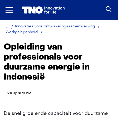
Ga
naar
inhoud
Home
Over
Innovaties voor ontwikkelingssamenwerking
TNO
Opleiding
Werkgelegenheid
van
professionals
Opleiding van
voor
duurzame
professionals voor
energie
duurzame energie in
in
Indonesië
Indonesië
20 april 2023
De snel groeiende capaciteit voor duurzame