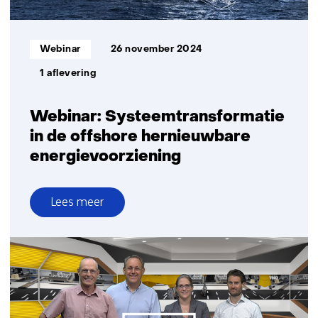
Informatietype:
Webinar
26 november 2024
1 aflevering
Webinar: Systeemtransformatie
in de offshore hernieuwbare
energievoorziening
Lees meer
over
Webinar:
Systeemtransformatie
in
de
offshore