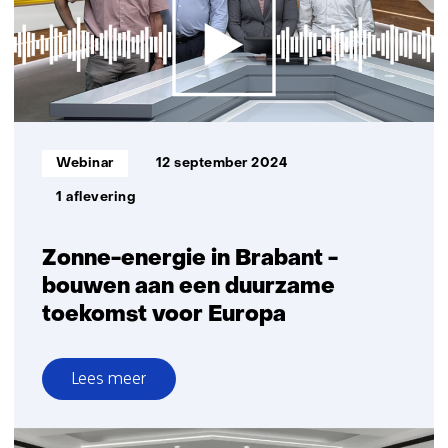
hernieuwbare
energievoorziening
Informatietype:
Webinar
12 september 2024
1 aflevering
Zonne-energie in Brabant -
bouwen aan een duurzame
toekomst voor Europa
Lees meer
over
Zonne-