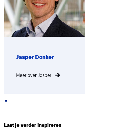
op)
Jasper Donker
Functie
Meer over Jasper
niet
bekend
Terug
naar
Laat je verder inspireren