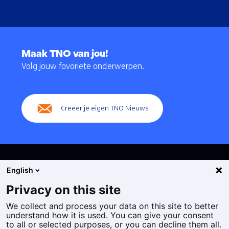
Terug
naar
Maak TNO van jou!
navigatie
Volg jouw favoriete onderwerpen.
(Hoofdnavigatie)
Creëer je eigen TNO Nieuws
English
Privacy on this site
We collect and process your data on this site to better
Cookies
understand how it is used. You can give your consent
Privacy statement
to all or selected purposes, or you can decline them all.