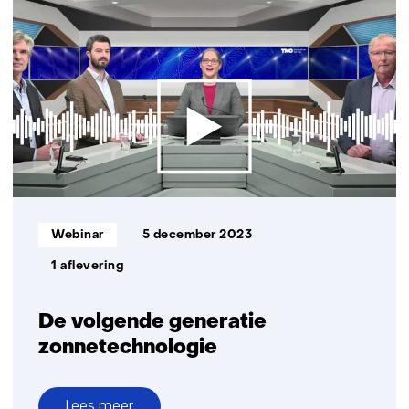
energie
in
Brabant
-
bouwen
aan
een
duurzame
toekomst
voor
Europa
Informatietype:
Webinar
5 december 2023
1 aflevering
De volgende generatie
zonnetechnologie
Lees meer