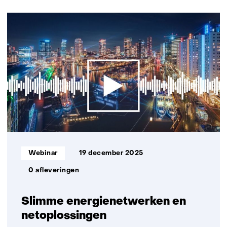
navigatie
(Neem
9
contact
resultaten,
met
getoond
ons
1
op)
t/m
5
Informatietype:
Webinar
19 december 2025
0 afleveringen
Slimme energienetwerken en
netoplossingen