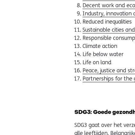
Decent work and ec
Industry, innovation 
Reduced inequalities
t
Sustainable cities an
Responsible consump
r
Climate action
)
Life below water
(
Life on land
Peace, justice and str
Partnerships for the 
r
i
j
SDG3: Goede gezondhe
t
SDG3 gaat over het verz
alle leeftijden. Belangri