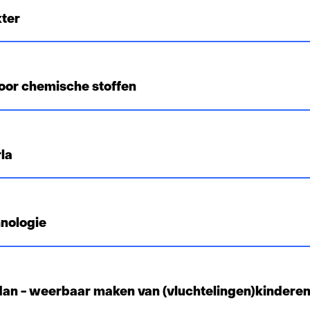
kter
e
oor chemische stoffen
la
nologie
dan - weerbaar maken van (vluchtelingen)kindere