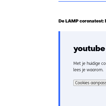
De LAMP coronatest: b
youtube
Met je huidige co
C
lees je waarom.
o
Hier
o
kan
Cookies aanpas
k
het
i
gebruik
e
van
v