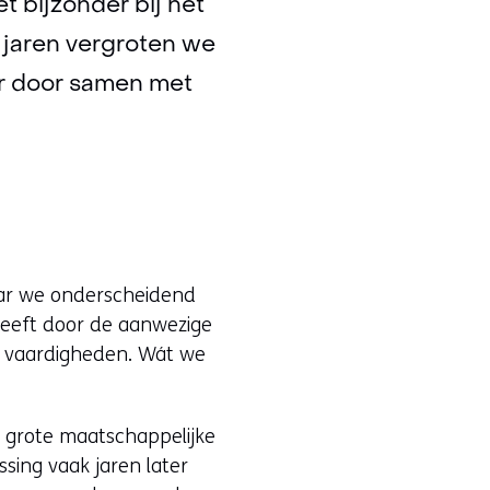
t bijzonder bij het
 jaren vergroten we
aar door samen met
ar we onderscheidend
heeft door de aanwezige
ze vaardigheden. Wát we
n grote maatschappelijke
sing vaak jaren later