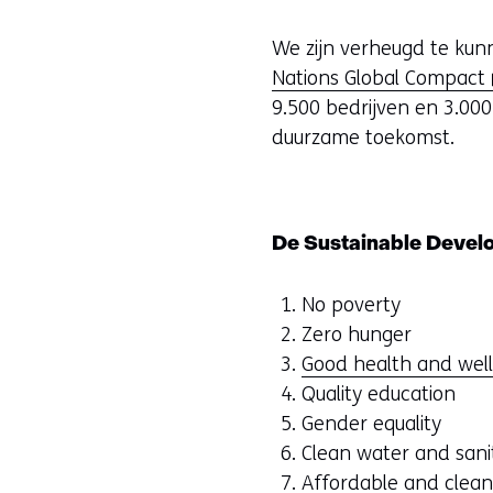
We zijn verheugd te ku
(
Nations Global Compact
9.500 bedrijven en 3.000
duurzame toekomst.
t
De Sustainable Devel
i
No poverty
Zero hunger
i
Good health and wel
Quality education
Gender equality
Clean water and sani
Affordable and clea