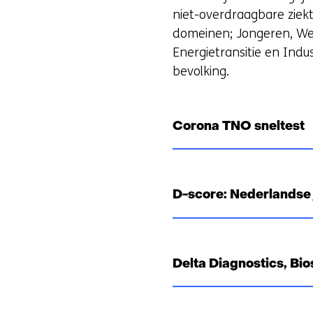
niet-overdraagbare ziek
domeinen; Jongeren, Werk
r
Energietransitie en Ind
bevolking.
Corona TNO sneltest
r
D-score: Nederlandse
Delta Diagnostics, Bi
i