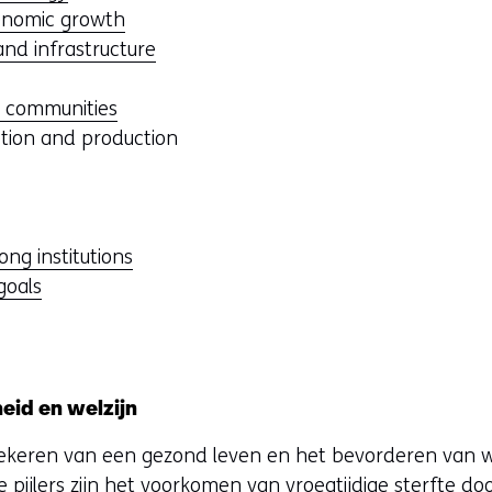
e
onomic growth
n
and infrastructure
s
d communities
e
tion and production
v
ong institutions
e
goals
w
id en welzijn
s
ekeren van een gezond leven en het bevorderen van we
n
jke pijlers zijn het voorkomen van vroegtijdige sterfte 