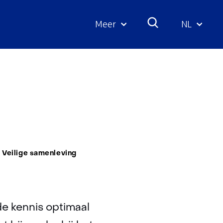
Meer
NL
Geselecte
taal:
t
Veilige samenleving
de kennis optimaal