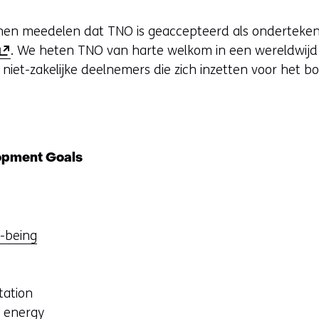
nnen meedelen dat TNO is geaccepteerd als onderteke
. We heten TNO van harte welkom in een wereldwij
o
 niet-zakelijke deelnemers die zich inzetten voor het 
p
e
n
opment Goals
n
n
l-being
e
u
w
tation
v
n energy