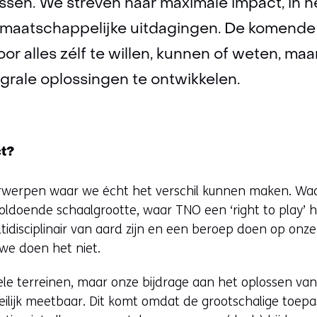
sen. We streven naar maximale impact, in he
 maatschappelijke uitdagingen. De komende
oor alles zélf te willen, kunnen of weten, m
egrale oplossingen te ontwikkelen.
ct?
rwerpen waar we écht het verschil kunnen maken. Wa
oldoende schaalgrootte, waar TNO een ‘right to play’ 
ultidisciplinair van aard zijn en een beroep doen op on
we doen het niet.
le terreinen, maar onze bijdrage aan het oplossen va
ilijk meetbaar. Dit komt omdat de grootschalige toepas