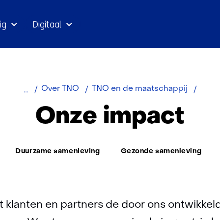
Ga
ig
Digitaal
naar
inhoud
Onze
Over TNO
TNO en de maatschappij
impac
Onze impact
Duurzame samenleving
Gezonde samenleving
 klanten en partners de door ons ontwikkel