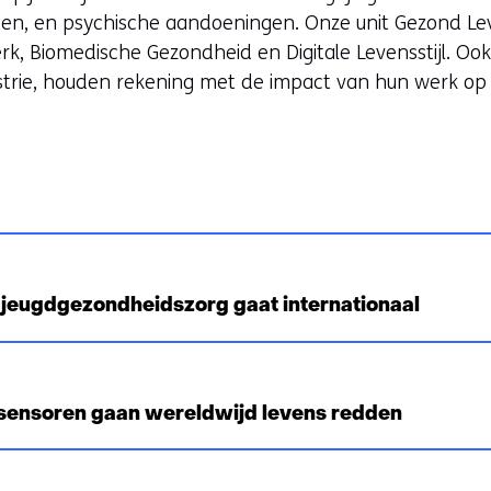
a
ten, en psychische aandoeningen. Onze unit Gezond Leve
a
, Biomedische Gezondheid en Digitale Levensstijl. Ook 
ustrie, houden rekening met de impact van hun werk o
e
e
n
a
n
d
e
 jeugdgezondheidszorg gaat internationaal
e
w
e
osensoren gaan wereldwijd levens redden
b
s