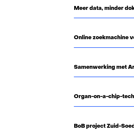
t
Meer data, minder do
)
Online zoekmachine v
Samenwerking met Ar
Organ-on-a-chip-tech
BoB project Zuid-Soe