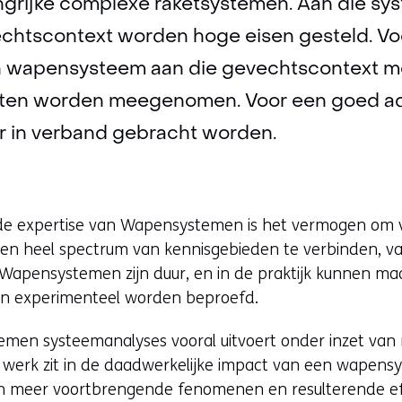
grijke complexe raketsystemen. Aan die sy
vechtscontext worden hoge eisen gesteld. Vo
n wapensysteem aan die gevechtscontext mo
cten worden meegenomen. Voor een goed adv
r in verband gebracht worden.
 de expertise van Wapensystemen is het vermogen om 
n heel spectrum van kennisgebieden te verbinden, van
l. Wapensystemen zijn duur, en in de praktijk kunnen m
n experimenteel worden beproefd.
en systeemanalyses vooral uitvoert onder inzet van m
 werk zit in de daadwerkelijke impact van een wapen
n meer voortbrengende fenomenen en resulterende e