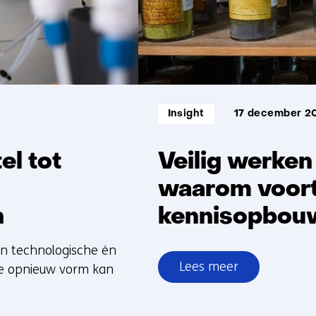
Informatietype:
Insight
17 december 2
el tot
Veilig werken
waarom voor
n
kennisopbouw
en technologische én
Lees meer
ie opnieuw vorm kan
over
Veilig