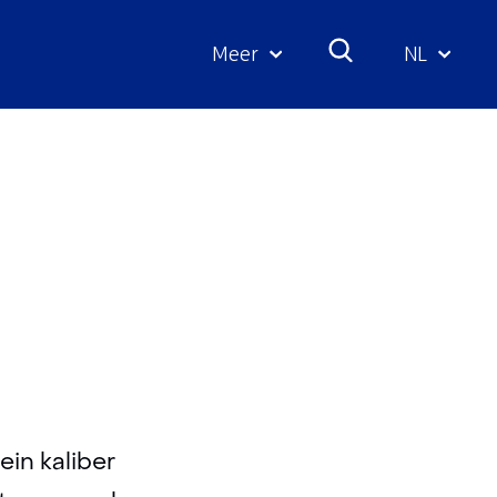
Meer
NL
Geselecte
taal:
nsystemen
ein kaliber