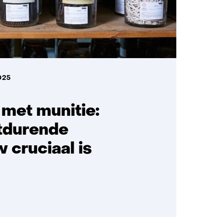
025
 met munitie:
tdurende
 cruciaal is