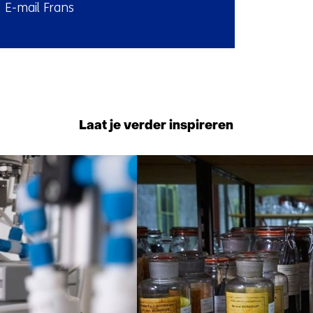
E-mail Frans
l:
Terug
naar
navigatie
Laat je verder inspireren
(Neem
contact
10
met
resultaten,
ons
getoond
op)
1
t/m
5