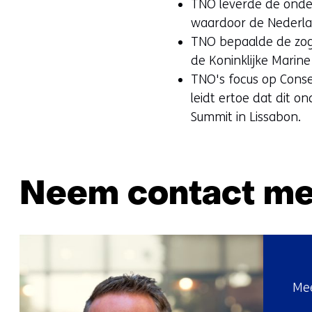
TNO leverde de onde
waardoor de Nederlan
TNO bepaalde de zog
de Koninklijke Marin
TNO's focus op Conse
leidt ertoe dat dit o
Summit in Lissabon.
Neem contact me
Mee