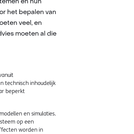
stemen en hun
or het bepalen van
eten veel, en
ies moeten al die
vanuit
 technisch inhoudelijk
aar beperkt
odellen en simulaties.
systeem op een
ffecten worden in