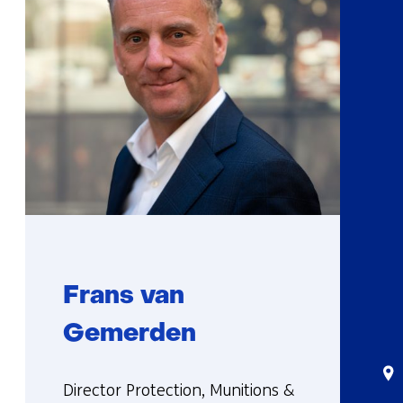
Frans van
Gemerden
Sta
Functie:
Director Protection, Munitions &