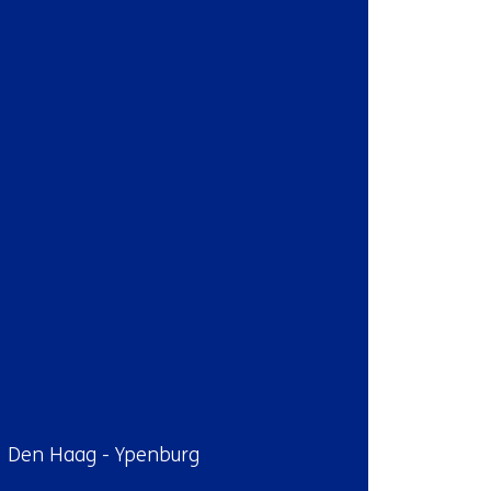
met
ons
op)
ndplaats:
Den Haag - Ypenburg