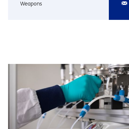
E-
Weapons
mai
Meer
over
Frans