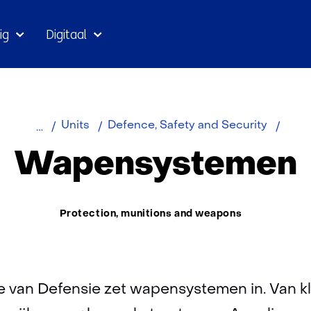
Ga
ig
Digitaal
naar
inhoud
Home
Over
Wape
Units
Defence, Safety and Security
TNO
Wapensystemen
Thema:
Protection, munitions and weapons
ie van Defensie zet wapensystemen in. Van kl