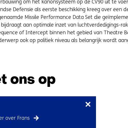
rbouwing om het kanonsysteem op de CV90 uit te voer
dse Defensie als eerste beschikking kreeg over een der
enaamde Missile Performance Data Set die geïmplem
e bijdraagt aan optimale inzet van luchtverdedigings-r
quence of Intercept binnen het gebied van Theatre Ball
nderwerp ook op politiek niveau als belangrijk wordt aa
t ons op
Sla
navigatie
over
(Neem
r over Frans
contact