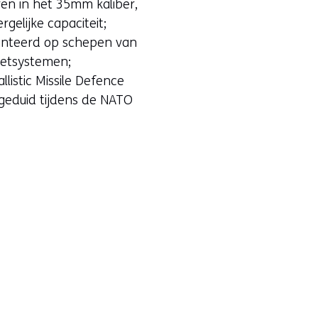
en in het 35mm kaliber,
gelijke capaciteit;
enteerd op schepen van
aketsystemen;
istic Missile Defence
ngeduid tijdens de NATO