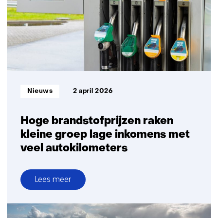
stikstofmeetnetwerk
op
bij
Nieuwkoopse
Plassen
Informatietype:
Nieuws
2 april 2026
Hoge brandstofprijzen raken
kleine groep lage inkomens met
veel autokilometers
Lees meer
over
Hoge
brandstofprijzen