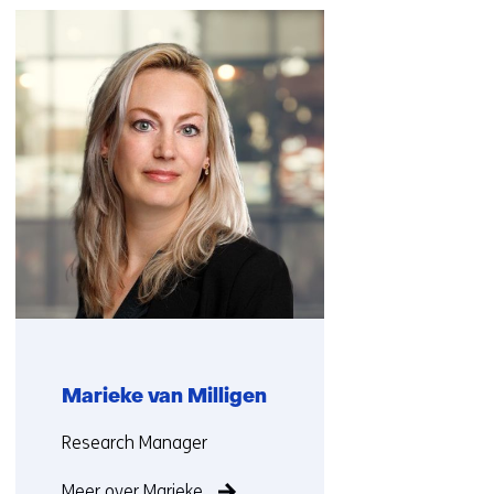
navigatie
over
(Neem
contact
met
ons
op)
Marieke van Milligen
Functie:
Research Manager
Meer over Marieke