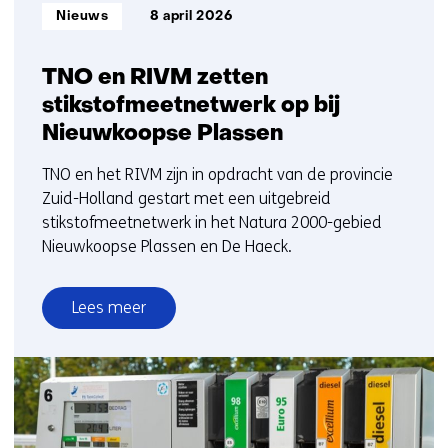
Informatietype:
Nieuws
8 april 2026
TNO en RIVM zetten
stikstofmeetnetwerk op bij
Nieuwkoopse Plassen
TNO en het RIVM zijn in opdracht van de provincie
Zuid-Holland gestart met een uitgebreid
stikstofmeetnetwerk in het Natura 2000-gebied
Nieuwkoopse Plassen en De Haeck.
Lees meer
over
TNO
en
RIVM
zetten