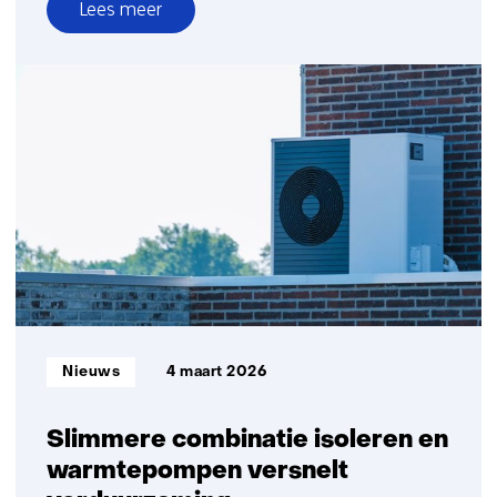
Lees meer
over
Eerste
vergelijkende
studie
modellen
voor
stikstofdepositie
verdiept
kennis
voor
beleidsvorming
Informatietype:
Nieuws
4 maart 2026
Slimmere combinatie isoleren en
warmtepompen versnelt