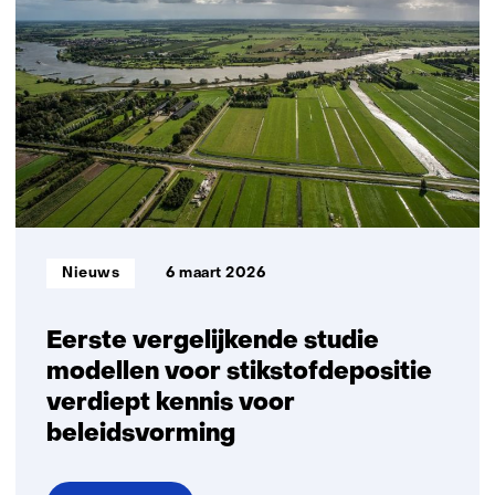
raken
kleine
groep
lage
inkomens
met
veel
autokilometers
Informatietype:
Nieuws
6 maart 2026
Eerste vergelijkende studie
modellen voor stikstofdepositie
verdiept kennis voor
beleidsvorming