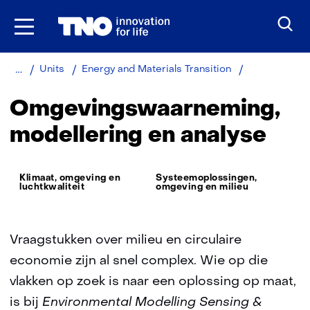
Ga
naar
inhoud
Home
Over
Omgevingswa
Units
Energy and Materials Transition
TNO
modellering
en
Omgevingswaarneming,
analyse
modellering en analyse
Thema:
Klimaat, omgeving en
Systeemoplossingen,
luchtkwaliteit
omgeving en milieu
Vraagstukken over milieu en circulaire
economie zijn al snel complex. Wie op die
vlakken op zoek is naar een oplossing op maat,
is bij
Environmental Modelling Sensing &