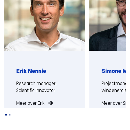
met
ons
op)
Erik Nennie
Simone Ma
Functie:
Functie:
Research manager,
Projectmanag
Scientific innovator
windenergie
Meer over Erik
Meer over Si