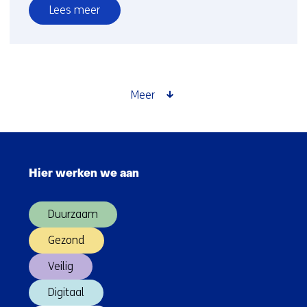
Lees meer
over
Consortium
onderzoekt
positieve
zogeffecten
Meer
drijvende
windturbines
Sla
navigatie
Hier werken we aan
over
(Hoofdnavigatie)
Duurzaam
Gezond
Veilig
Digitaal