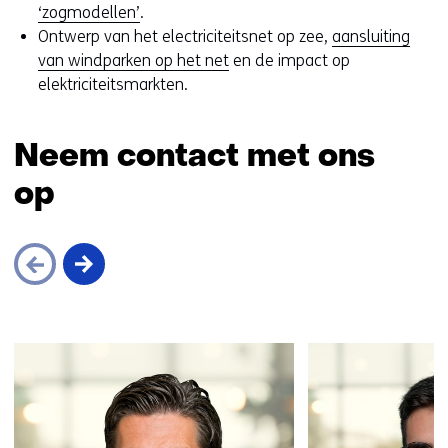
‘zogmodellen’
.
Ontwerp van het electriciteitsnet op zee,
aansluiting
van windparken op het net
en de impact op
elektriciteitsmarkten.
Neem contact met ons
op
Sla
navigatie
over
(Neem
contact