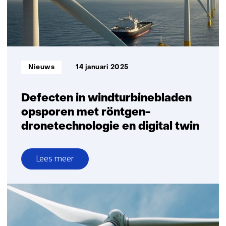
eerst
onderzocht
Informatietype:
Nieuws
14 januari 2025
Defecten in windturbinebladen
opsporen met röntgen-
dronetechnologie en digital twin
Lees meer
over
Defecten
in
windturbinebladen
opsporen