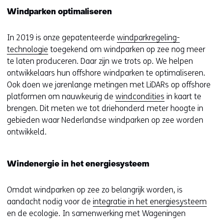
deze
k
Windparken optimaliseren
website
e
worden
u
toegestaan
In 2019 is onze gepatenteerde
windparkregeling-
r
of
technologie
toegekend om windparken op zee nog meer
w
geweigerd.
te laten produceren. Daar zijn we trots op. We helpen
i
ontwikkelaars hun offshore windparken te optimaliseren.
j
Ook doen we jarenlange metingen met LiDARs op offshore
z
platformen om nauwkeurig de
windcondities
in kaart te
i
brengen. Dit meten we tot driehonderd meter hoogte in
g
gebieden waar Nederlandse windparken op zee worden
e
ontwikkeld.
n
Windenergie in het energiesysteem
Omdat windparken op zee zo belangrijk worden, is
aandacht nodig voor de
integratie in het energiesysteem
en de ecologie. In samenwerking met Wageningen