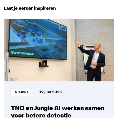
Terug
naar
Laat je verder inspireren
navigatie
(Neem
10
contact
resultaten,
met
getoond
ons
1
op)
t/m
5
Informatietype:
Nieuws
19 juni 2025
TNO en Jungle AI werken samen
voor betere detectie