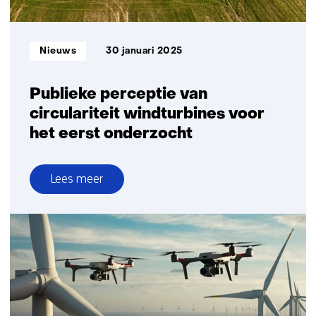
cyberaanvallen
op
windturbines
Informatietype:
Nieuws
30 januari 2025
Publieke perceptie van
circulariteit windturbines voor
het eerst onderzocht
Lees meer
over
Publieke
perceptie
van
circulariteit
windturbines
voor
het