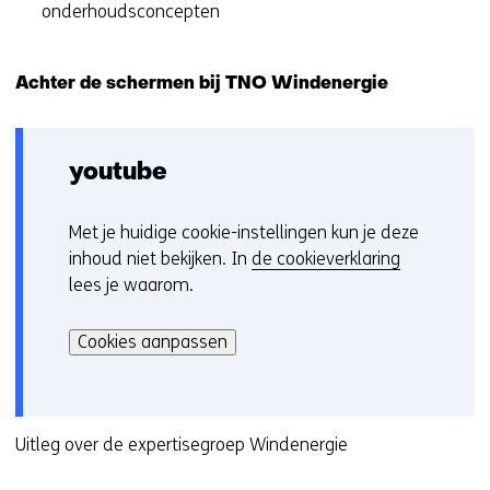
onderhoudsconcepten
Achter de schermen bij TNO Windenergie
youtube
Met je huidige cookie-instellingen kun je deze
C
inhoud niet bekijken. In
de cookieverklaring
o
lees je waarom.
o
Hier
k
kan
i
Cookies aanpassen
het
e
gebruik
v
van
o
cookies
Uitleg over de expertisegroep Windenergie
o
op
r