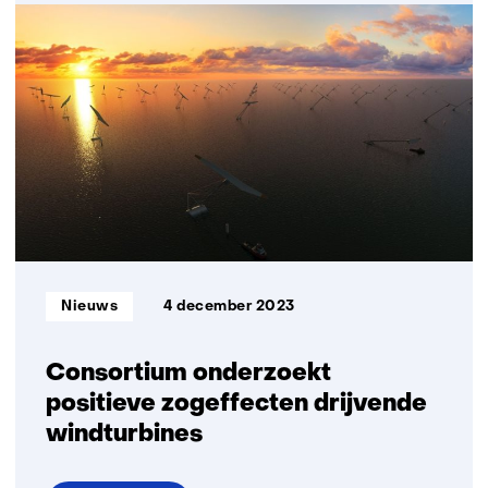
Betere
betrouwbaarheid
windturbinebladen
door
innovatieve
monitoring
en
digital
twin-
technologie
Informatietype:
Nieuws
4 december 2023
Consortium onderzoekt
positieve zogeffecten drijvende
windturbines