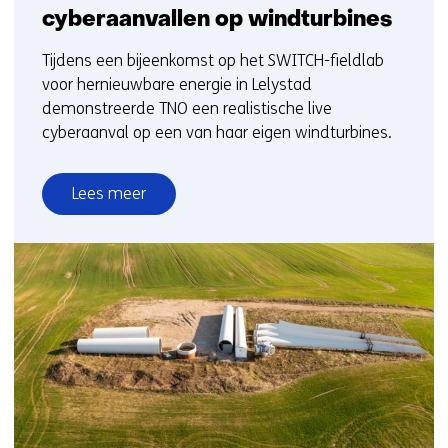
cyberaanvallen op windturbines
Tijdens een bijeenkomst op het SWITCH-fieldlab
voor hernieuwbare energie in Lelystad
demonstreerde TNO een realistische live
cyberaanval op een van haar eigen windturbines.
Lees meer
over
TNO
en
Jungle
AI
werken
samen
voor
betere
detectie