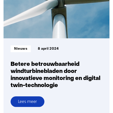
met
röntgen-
dronetechnologie
en
digital
twin
Informatietype:
Nieuws
8 april 2024
Betere betrouwbaarheid
windturbinebladen door
innovatieve monitoring en digital
twin-technologie
Lees meer
over