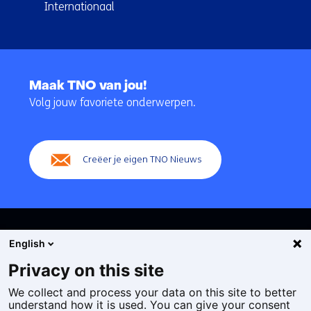
Internationaal
Terug
naar
Maak TNO van jou!
navigatie
Volg jouw favoriete onderwerpen.
(Hoofdnavigatie)
Creëer je eigen TNO Nieuws
English
Privacy on this site
We collect and process your data on this site to better
Cookies
understand how it is used. You can give your consent
Privacy statement