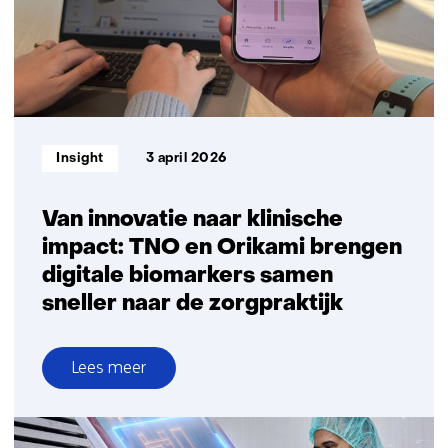
richting
de
zorg
Informatietype:
Insight
3 april 2026
Van innovatie naar klinische
impact: TNO en Orikami brengen
digitale biomarkers samen
sneller naar de zorgpraktijk
Lees meer
over
Van
innovatie