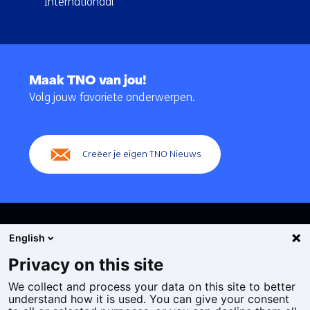
Internationaal
Terug
naar
Maak TNO van jou!
navigatie
Volg jouw favoriete onderwerpen.
(Hoofdnavigatie)
Creëer je eigen TNO Nieuws
English
Privacy on this site
We collect and process your data on this site to better
Cookies
understand how it is used. You can give your consent
Privacy statement