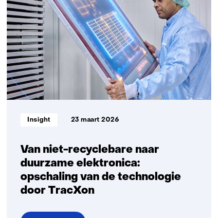
naar
klinische
impact:
TNO
en
Orikami
brengen
digitale
biomarkers
samen
Informatietype:
Insight
23 maart 2026
sneller
naar
de
Van niet-recyclebare naar
zorgpraktijk
duurzame elektronica:
opschaling van de technologie
door TracXon