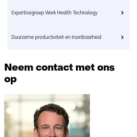
Expertisegroep Work Health Technology
Duurzame productiviteit en inzetbaarheid
Neem contact met ons
op
Sla
navigatie
over
(Neem
contact
met
ons