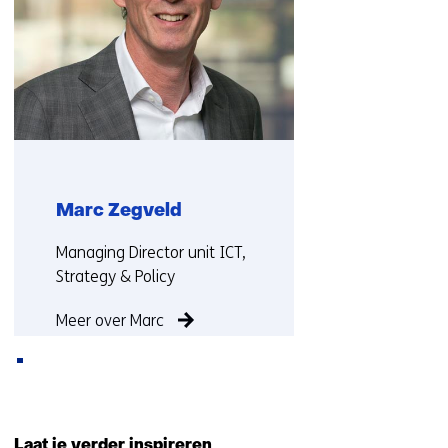
op)
Marc Zegveld
Functie:
Managing Director unit ICT,
Strategy & Policy
Meer over Marc
Terug
naar
Laat je verder inspireren