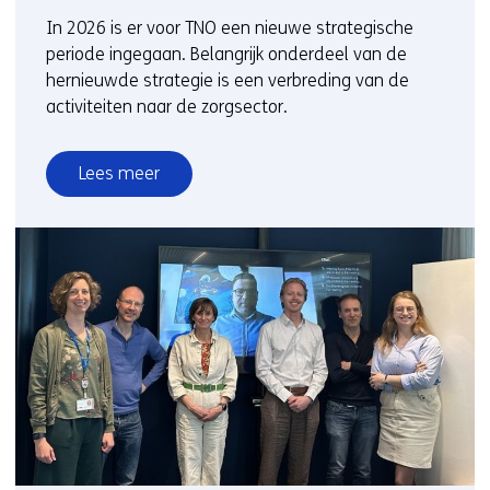
In 2026 is er voor TNO een nieuwe strategische
periode ingegaan. Belangrijk onderdeel van de
hernieuwde strategie is een verbreding van de
activiteiten naar de zorgsector.
Lees meer
over
Van
innovatie
naar
implementatie:
TNO
breidt
uit
richting
de
zorg