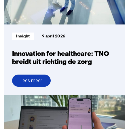
veiligheid
van
sensoren
en
wearables
Informatietype:
Insight
9 april 2026
centraal
Innovation for healthcare: TNO
breidt uit richting de zorg
Lees meer
over
Innovation
for
healthcare:
TNO
breidt
uit