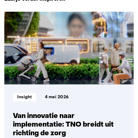
navigatie
(Neem
108
contact
resultaten,
met
getoond
ons
6
op)
t/m
10
Informatietype:
Insight
4 mei 2026
Van innovatie naar
implementatie: TNO breidt uit
richting de zorg