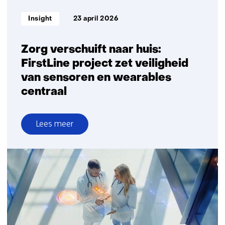
Informatietype:
Insight
23 april 2026
Zorg verschuift naar huis:
FirstLine project zet veiligheid
van sensoren en wearables
centraal
Lees meer
over
Zorg
verschuift
naar
huis:
FirstLine
project
zet