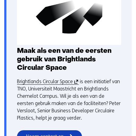
Maak als een van de eersten
gebruik van Brightlands
Circular Space
(
Brightlands Circular Space
is een initiatief van
o
TNO, Universiteit Maastricht en Brightlands
p
Chemelot Campus. Wil je als een van de
e
eersten gebruik maken van de faciliteiten? Peter
n
Versloot, Senior Business Developer Circulaire
t
Plastics, helpt je graag verder.
i
n