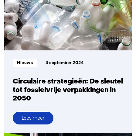
wat
is
er
nodig?
Informatietype:
Nieuws
3 september 2024
Circulaire strategieën: De sleutel
tot fossielvrije verpakkingen in
2050
Lees meer
over
Circulaire