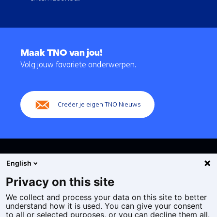
Terug
naar
Maak TNO van jou!
navigatie
Volg jouw favoriete onderwerpen.
(Hoofdnavigatie)
Creëer je eigen TNO Nieuws
English
Privacy on this site
We collect and process your data on this site to better
Cookies
understand how it is used. You can give your consent
Privacy statement
to all or selected purposes, or you can decline them all.