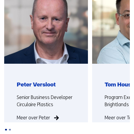
contact
j
met
s
ons
t
op)
n
a
a
r
e
e
n
a
n
Peter Versloot
Tom Hous
d
Functie:
Functie:
Senior Business Developer
Program Exec
e
Circulaire Plastics
Brightlands C
r
e
Meer over Peter
Meer over To
w
e