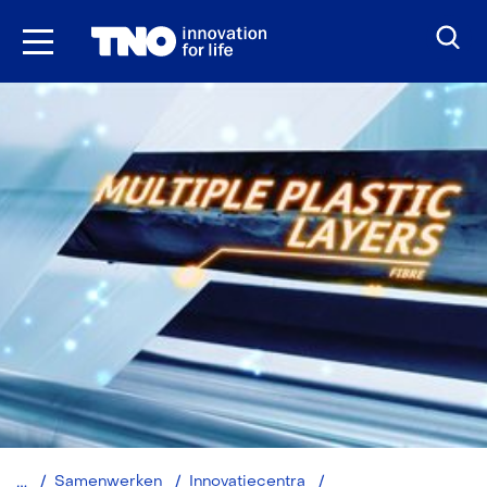
Ga
naar
inhoud
Brightlands
Samenwerken
Innovatiecentra