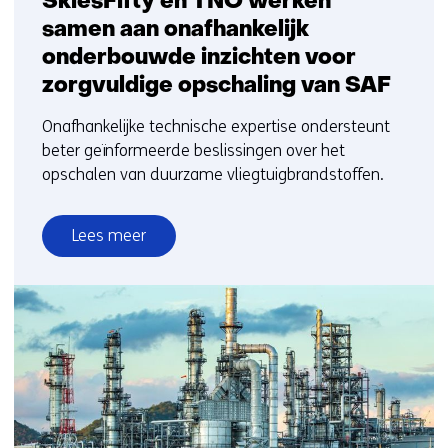
SkiesFifty en TNO werken
samen aan onafhankelijk
onderbouwde inzichten voor
zorgvuldige opschaling van SAF
Onafhankelijke technische expertise ondersteunt
beter geïnformeerde beslissingen over het
opschalen van duurzame vliegtuigbrandstoffen.
Lees meer
over
SkiesFifty
en
TNO
werken
samen
aan
onafhankelijk