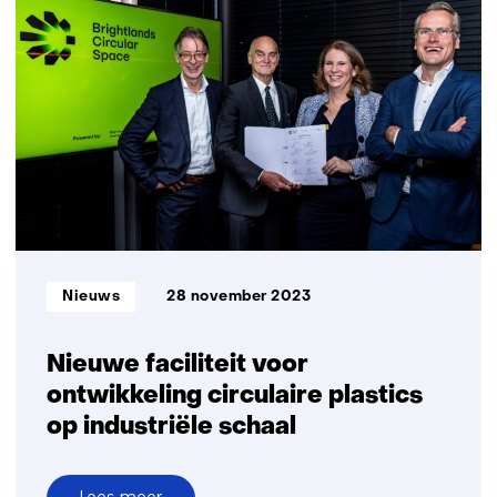
strategieën:
De
sleutel
tot
fossielvrije
verpakkingen
in
2050
Informatietype:
Nieuws
28 november 2023
Nieuwe faciliteit voor
ontwikkeling circulaire plastics
op industriële schaal