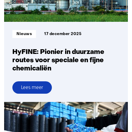
onderbouwde
inzichten
voor
zorgvuldige
opschaling
Informatietype:
Nieuws
17 december 2025
van
SAF
HyFINE: Pionier in duurzame
routes voor speciale en fijne
chemicaliën
Lees meer
over
HyFINE:
Pionier
in
duurzame
routes