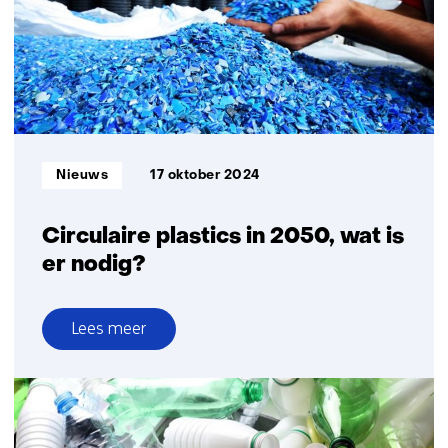
voor
speciale
en
fijne
chemicaliën
Informatietype:
Nieuws
17 oktober 2024
Circulaire plastics in 2050, wat is
er nodig?
Lees meer
over
Circulaire
plastics
in
2050,