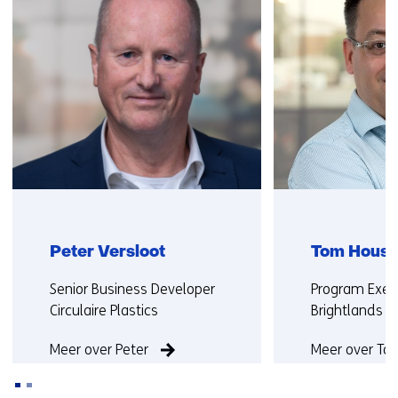
contact
j
met
s
ons
t
op)
n
a
a
r
e
e
n
a
n
Peter Versloot
Tom Hous
d
Functie:
Functie:
Senior Business Developer
Program Exec
e
Circulaire Plastics
Brightlands C
r
e
Meer over Peter
Meer over To
w
e