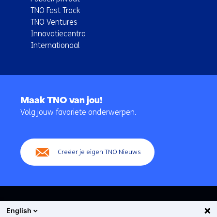
TNO Fast Track
TNO Ventures
Innovatiecentra
Internationaal
Terug
naar
Maak TNO van jou!
navigatie
Volg jouw favoriete onderwerpen.
(Hoofdnavigatie)
Creëer je eigen TNO Nieuws
English