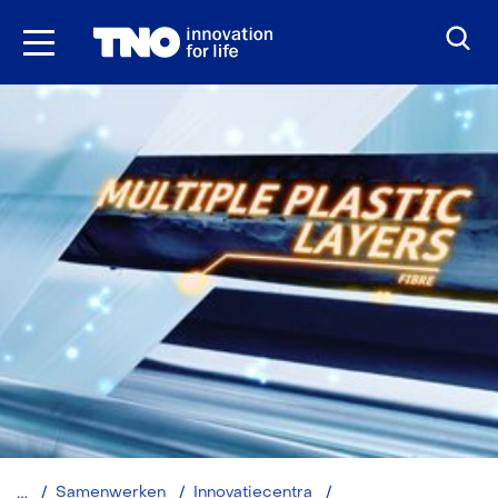
Ga
naar
inhoud
Brightlands
Samenwerken
Innovatiecentra