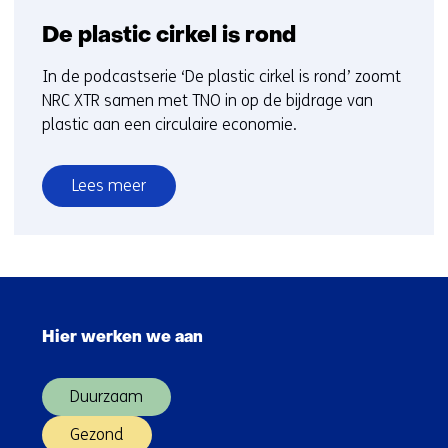
De plastic cirkel is rond
In de podcastserie ‘De plastic cirkel is rond’ zoomt
NRC XTR samen met TNO in op de bijdrage van
plastic aan een circulaire economie.
Lees meer
over
De
plastic
cirkel
Sla
is
navigatie
rond
Hier werken we aan
over
(Hoofdnavigatie)
Duurzaam
Gezond