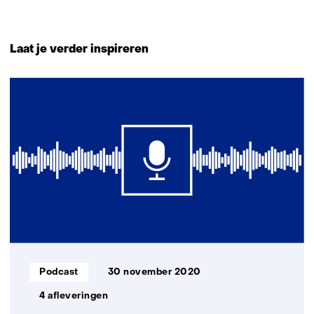
b
s
Terug
i
naar
Laat je verder inspireren
t
navigatie
e
(Neem
1
)
contact
resultaat
met
ons
op)
Informatietype:
Podcast
30 november 2020
4 afleveringen