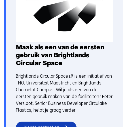
Maak als een van de eersten
gebruik van Brightlands
Circular Space
(
Brightlands Circular Space
is een initiatief van
o
TNO, Universiteit Maastricht en Brightlands
p
Chemelot Campus. Wil je als een van de
e
eersten gebruik maken van de faciliteiten? Peter
n
Versloot, Senior Business Developer Circulaire
t
Plastics, helpt je graag verder.
i
n