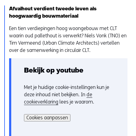
o
h
k
p
e
Afvalhout verdient tweede leven als
e
d
t
hoogwaardig bouwmateriaal
u
e
g
r
Een tien verdiepingen hoog woongebouw met CLT
z
e
w
waarin oud pallethout is verwerkt? Niels Vonk (TNO) en
e
b
i
Tim Vermeend (Urban Climate Architects) vertellen
w
r
j
over de samenwerking in circulair CLT.
e
u
z
b
i
i
s
k
g
Bekijk op youtube
i
v
e
t
a
n
Met je huidige cookie-instellingen kun je
C
e
n
deze inhoud niet bekijken. In
de
o
w
c
cookieverklaring
lees je waarom.
o
o
o
H
k
r
o
i
i
Cookies aanpassen
d
k
e
e
e
i
r
v
n
e