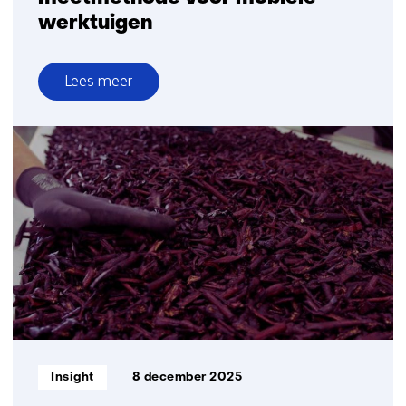
werktuigen
Lees meer
over
TNO
en
Topsector
Logistiek
lanceren
praktische
meetmethode
voor
mobiele
werktuigen
Informatietype:
Insight
8 december 2025