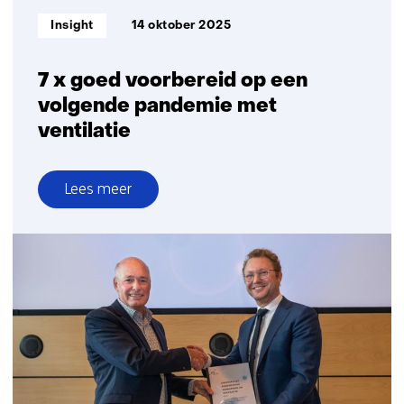
Informatietype:
Insight
14 oktober 2025
7 x goed voorbereid op een
volgende pandemie met
ventilatie
Lees meer
over
7
x
goed
voorbereid
op
een
volgende
pandemie