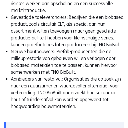
g
risico’s werken aan opschaling en een succesvolle
r
e
marktintroductie.
d
r
Gevestigde toeleveranciers: Bedrijven die een biobased
e
d
product, zoals circulair CLT, als special aan hun
n
.
assortiment willen toevoegen maar geen geschikte
t
productiefaciliteit hebben voor kleinschalige series,
o
kunnen proefbatches laten produceren bij TNO BioBuilt.
e
Nieuwe houtbouwers: Prefab-producenten die de
g
milieuprestatie van gebouwen willen verlagen door
e
biobased materialen toe te passen, kunnen hiervoor
s
samenwerken met TNO BioBuilt.
t
Aanbieders van restafval: Organisaties die op zoek zijn
a
naar een duurzamer en waardevoller alternatief voor
a
verbranding. TNO BioBuilt onderzoekt hoe secundair
n
hout of tuindersafval kan worden opgewerkt tot
o
hoogwaardige bouwmaterialen.
f
g
e