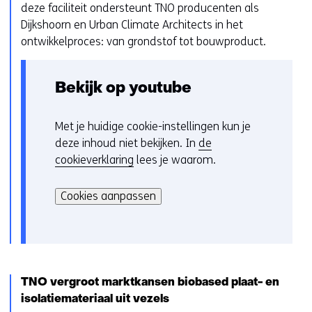
deze faciliteit ondersteunt TNO producenten als
Dijkshoorn en Urban Climate Architects in het
ontwikkelproces: van grondstof tot bouwproduct.
Bekijk op youtube
Met je huidige cookie-instellingen kun je
C
deze inhoud niet bekijken. In
de
o
cookieverklaring
lees je waarom.
o
H
k
i
i
Cookies aanpassen
e
e
r
v
k
o
a
o
n
r
TNO vergroot marktkansen biobased plaat- en
h
k
isolatiemateriaal uit vezels
e
e