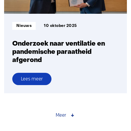
met
ventilatie
Informatietype:
Nieuws
10 oktober 2025
Onderzoek naar ventilatie en
pandemische paraatheid
afgerond
Lees meer
over
Onderzoek
naar
ventilatie
en
Meer
pandemische
paraatheid