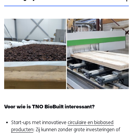
k
r
n
i
d
t
e
.
o
s
e
o
g
p
e
d
s
e
t
z
a
e
a
w
n
e
o
b
f
s
g
i
e
Voor wie is TNO BioBuilt interessant?
t
w
e
e
Start-ups met innovatieve
circulaire en biobased
w
i
producten
: Zij kunnen zonder grote investeringen of
o