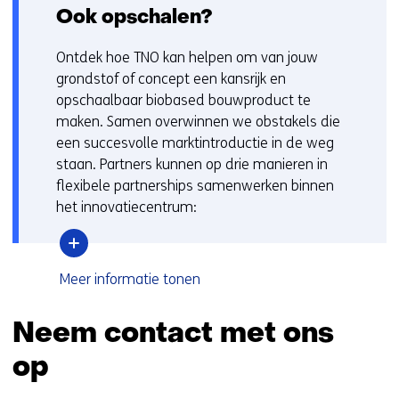
w
Ook opschalen?
e
i
Ontdek hoe TNO kan helpen om van jouw
g
grondstof of concept een kansrijk en
e
opschaalbaar biobased bouwproduct te
r
maken. Samen overwinnen we obstakels die
d
een succesvolle marktintroductie in de weg
.
staan. Partners kunnen op drie manieren in
flexibele partnerships samenwerken binnen
het innovatiecentrum:
over
Meer informatie
tonen
Ook
opschalen?
Neem contact met ons
op