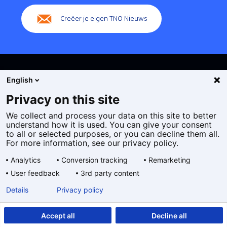
Creëer je eigen TNO Nieuws
English
Privacy on this site
We collect and process your data on this site to better
Cookies
understand how it is used. You can give your consent
Privacy statement
to all or selected purposes, or you can decline them all.
Toegankelijkheid
For more information, see our privacy policy.
Disclaimer
Analytics
Conversion tracking
Remarketing
Algemene voorwaarden
User feedback
3rd party content
Geselecteerde
NL
Details
Privacy policy
taal:
Accept all
Decline all