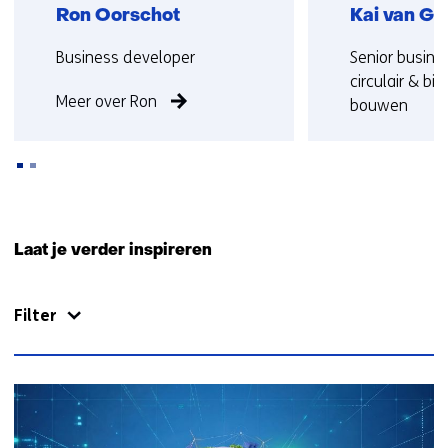
Ron Oorschot
Kai van Go
Functie:
Functie:
Business developer
Senior busine
circulair & bi
Meer over Ron
bouwen
Meer over Kai
Terug
naar
Laat je verder inspireren
navigatie
(Neem
Filter
contact
met
ons
op)
63
resultaten,
getoond