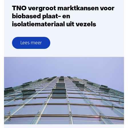
TNO vergroot marktkansen voor
biobased plaat- en
isolatiemateriaal uit vezels
Lees meer
over
TNO
vergroot
marktkansen
voor
biobased
plaat-
en
isolatiemateriaal
uit
vezels