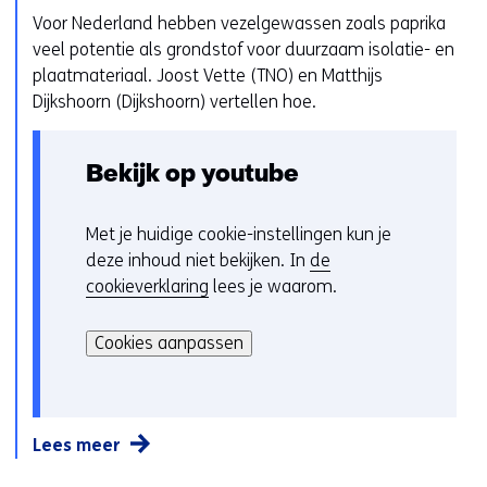
t
Voor Nederland hebben vezelgewassen zoals paprika
u
g
veel potentie als grondstof voor duurzaam isolatie- en
r
e
plaatmateriaal. Joost Vette (TNO) en Matthijs
w
b
Dijkshoorn (Dijkshoorn) vertellen hoe.
i
r
j
u
z
Bekijk op youtube
i
i
k
g
v
e
Met je huidige cookie-instellingen kun je
C
a
n
deze inhoud niet bekijken. In
de
o
n
cookieverklaring
lees je waarom.
o
c
H
k
o
i
i
Cookies aanpassen
o
e
e
k
r
v
i
k
o
e
a
Lees meer
o
s
n
r