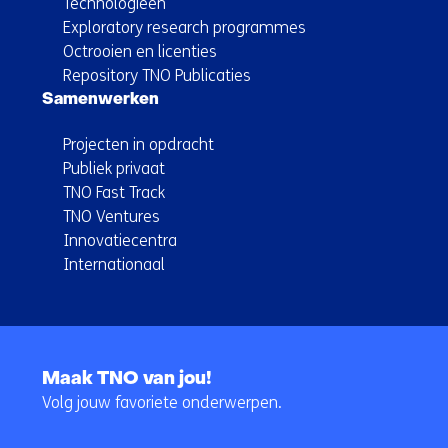
Technologieën
Exploratory research programmes
Octrooien en licenties
Repository TNO Publicaties
Samenwerken
Projecten in opdracht
Publiek privaat
TNO Fast Track
TNO Ventures
Innovatiecentra
Internationaal
Terug
naar
Maak TNO van jou!
navigatie
Volg jouw favoriete onderwerpen.
(Hoofdnavigatie)