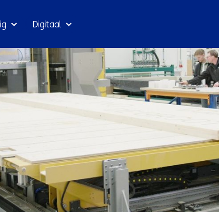
Ga
ig
Digitaal
naar
inhoud