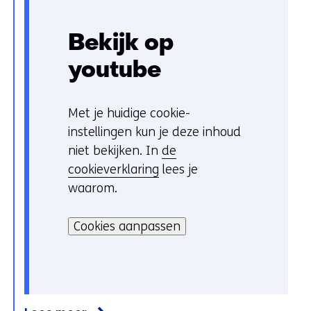
Bekijk op
youtube
Met je huidige cookie-
C
instellingen kun je deze inhoud
o
niet bekijken. In
de
o
cookieverklaring
lees je
k
waarom.
i
H
e
i
Cookies aanpassen
v
e
o
r
o
k
r
a
k