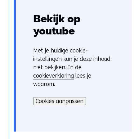
Bekijk op
youtube
Met je huidige cookie-
C
instellingen kun je deze inhoud
o
niet bekijken. In
de
o
cookieverklaring
lees je
k
waarom.
i
H
e
i
Cookies aanpassen
v
e
o
r
o
k
r
a
k