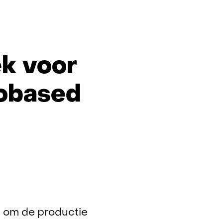
O
Built
ek voor
iobased
n om de productie