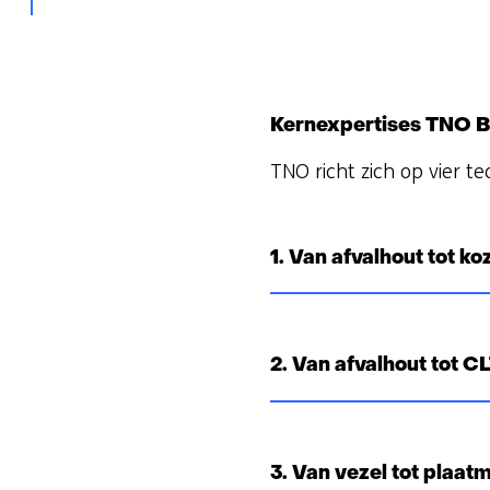
n
e
h
u
e
r
t
w
Kernexpertises TNO Bi
g
i
e
j
TNO richt zich op vier te
b
z
r
i
u
g
1. Van afvalhout tot ko
i
e
k
n
v
a
2. Van afvalhout tot C
n
c
o
3. Van vezel tot plaat
o