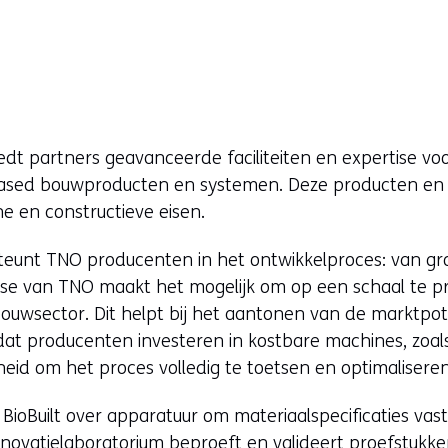
dt partners geavanceerde faciliteiten en expertise vo
based bouwproducten en systemen. Deze producten e
e en constructieve eisen.
teunt TNO producenten in het ontwikkelproces: van gr
se van TNO maakt het mogelijk om op een schaal te p
 bouwsector. Dit helpt bij het aantonen van de marktpot
ordat producenten investeren in kostbare machines, zoal
heid om het proces volledig te toetsen en optimaliseren
ioBuilt over apparatuur om materiaalspecificaties vast 
novatielaboratorium
beproeft en valideert proefstukke