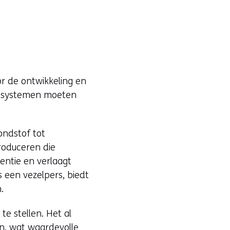
or de ontwikkeling en
n systemen moeten
ondstof tot
roduceren die
entie en verlaagt
s een vezelpers, biedt
.
te stellen. Het al
n, wat waardevolle