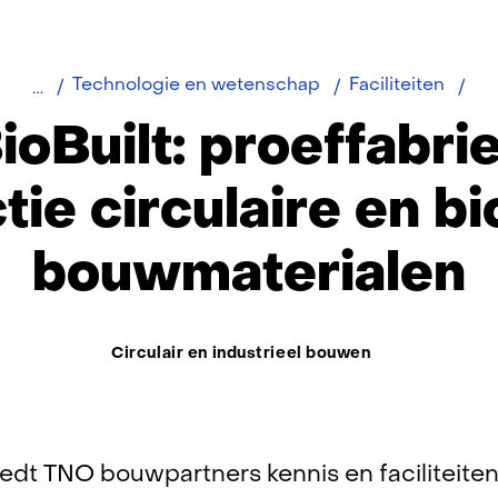
TN
Technologie en wetenschap
Faciliteiten
Bio
oBuilt: proeffabri
tie circulaire en b
bouwmaterialen
Thema:
Circulair en industrieel bouwen
iedt TNO bouwpartners kennis en faciliteite