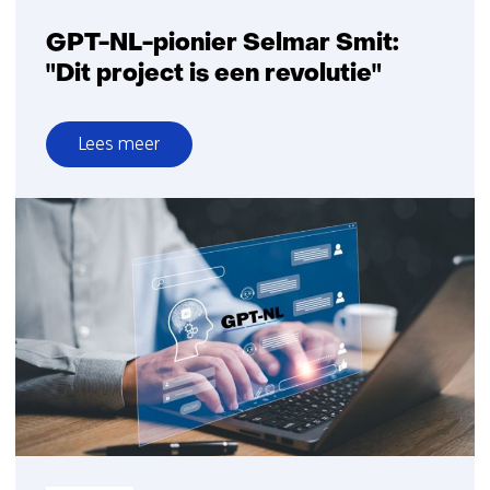
GPT-NL-pionier Selmar Smit:
"Dit project is een revolutie"
Lees meer
over
GPT-
NL-
pionier
Selmar
Smit:
"Dit
project
is
een
revolutie"