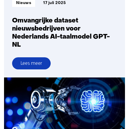
Informatietype:
Nieuws
17 juli 2025
Omvangrijke dataset
nieuwsbedrijven voor
Nederlands AI-taalmodel GPT-
NL
Lees meer
over
Omvangrijke
dataset
nieuwsbedrijven
voor
Nederlands
AI-
taalmodel
GPT-