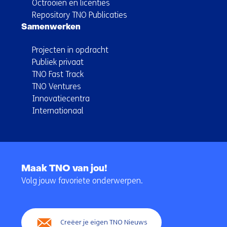
Octrooien en licenties
Repository TNO Publicaties
Samenwerken
Projecten in opdracht
Publiek privaat
TNO Fast Track
TNO Ventures
Innovatiecentra
Internationaal
Terug
naar
Maak TNO van jou!
navigatie
Volg jouw favoriete onderwerpen.
(Hoofdnavigatie)
Creëer je eigen TNO Nieuws