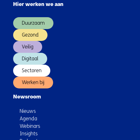
navigatie
Hier werken we aan
over
(Hoofdnavigatie)
Duurzaam
Gezond
Veilig
Digitaal
Sectoren
Werken bij
Newsroom
Nieuws
Agenda
Webinars
Insights