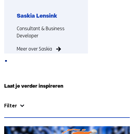
Saskia Lensink
Functie:
Consultant & Business
Developer
Meer over Saskia
Terug
naar
Laat je verder inspireren
navigatie
(Neem
Filter
contact
met
ons
op)
71