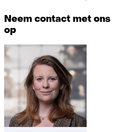
Neem contact met ons
op
Sla
navigatie
over
(Neem
contact
met
ons
op)