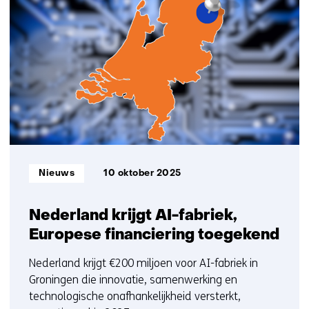
resultaten,
getoond
11
t/m
15
Informatietype:
Nieuws
10 oktober 2025
Nederland krijgt AI-fabriek,
Europese financiering toegekend
Nederland krijgt €200 miljoen voor AI-fabriek in
Groningen die innovatie, samenwerking en
technologische onafhankelijkheid versterkt,