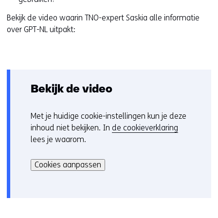
Bekijk de video waarin TNO-expert Saskia alle informatie
over GPT-NL uitpakt:
Bekijk de video
Met je huidige cookie-instellingen kun je deze
C
inhoud niet bekijken. In
de cookieverklaring
o
lees je waarom.
o
Hier
k
kan
i
Cookies aanpassen
het
e
gebruik
v
van
o
cookies
o