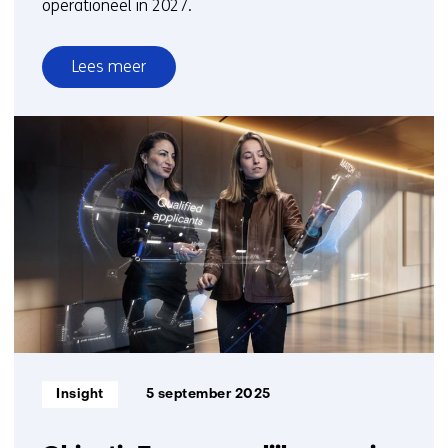
operationeel in 2027.
Lees meer
over
Nederland
krijgt
AI-
fabriek,
Europese
financiering
toegekend
Informatietype:
Insight
5 september 2025