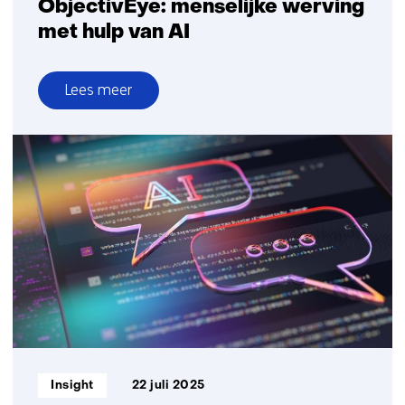
ObjectivEye: menselijke werving
met hulp van AI
Lees meer
over
ObjectivEye:
menselijke
werving
met
hulp
van
AI
Informatietype:
Insight
22 juli 2025