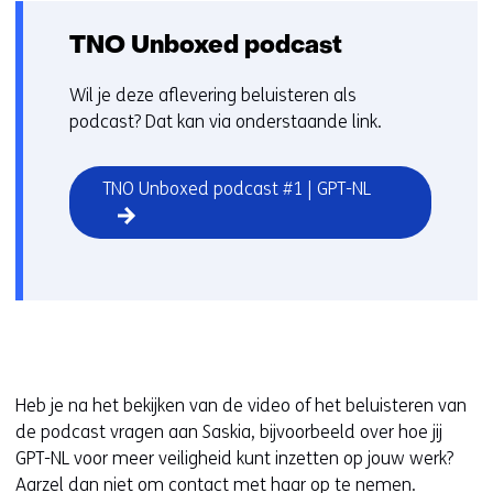
op
r
deze
k
TNO Unboxed podcast
website
e
worden
u
Wil je deze aflevering beluisteren als
toegestaan
r
podcast? Dat kan via onderstaande link.
of
w
geweigerd.
i
TNO Unboxed podcast #1 | GPT-NL
j
z
i
g
e
n
Heb je na het bekijken van de video of het beluisteren van
de podcast vragen aan Saskia, bijvoorbeeld over hoe jij
GPT-NL voor meer veiligheid kunt inzetten op jouw werk?
Aarzel dan niet om contact met haar op te nemen.