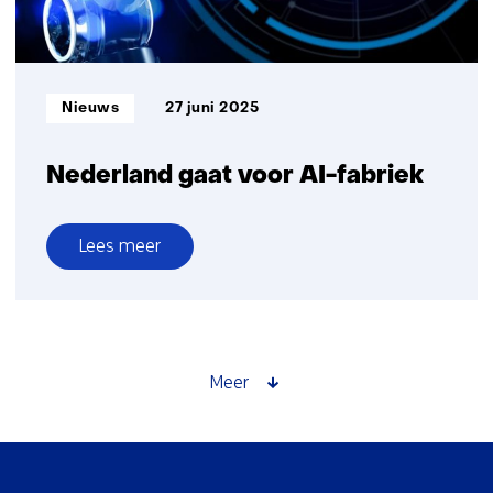
NL
Informatietype:
Nieuws
27 juni 2025
Nederland gaat voor AI-fabriek
Lees meer
over
Nederland
gaat
voor
AI-
Meer
fabriek
Sla